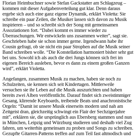
Florian Heimbuchner sowie Stefan Gackstatter am Schlagzeug –
kommen mit dieser Aufgabenverteilung gut klar. Denn daraus
ergebe sich auch eine ganz eigene Dynamik, erklärt Violetta: Sie
schreibe ein paar Zeilen, die Musiker lassen sich davon zu Musik
inspirieren – und so schreibt sich der Song mit gemeinsamen
Assoziationen fort. “Dabei kommt es immer wieder zu
Überraschungen. Wir entwickeln uns zusammen weiter”, sagt sie.
Geschrieben habe sie schon immer gerne. Irgendwann habe ihr
Cousin gefragt, ob sie nicht ein paar Strophen auf die Musik seiner
Band schreiben wolle. “Die Konstellation harmoniert bisher sehr gut
bei uns. Sowohl ich als auch die drei Jungs können sich frei im
eigenen Bereich ausleben, bevor es dann zu einem großen Ganzen
wird”, erklärt Violetta.
Angefangen, zusammen Musik zu machen, haben sie noch zu
Schulzeiten, sie kennen sich seit Kindertagen. Mittlerweile
versuchen sie ihr Leben auf die Musik auszurichten und haben
bereits zwei Alben veröffentlicht. Darauf findet sich zweistimmiger
Gesang, klirrende Keyboards, treibende Beats und anachronistische
Orgeln: “Damit ist unsere Musik einerseits modern und nah am
Zeitgeist dran, gleichzeitig schwingt ein Flair der Sechzigerjahre
mit”, erklären sie, die ursprünglich aus Ebersberg stammen und nun
in München, Leipzig und Würzburg studieren und deshalb viel Zug
fahren, um weiterhin gemeinsam zu proben und Songs zu schreiben.
Gezupfte Gitarren-Patterns treffen auf zum Teil fast altmodisch und