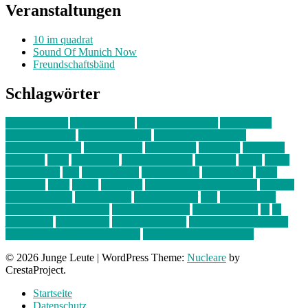
Veranstaltungen
10 im quadrat
Sound Of Munich Now
Freundschaftsbänd
Schlagwörter
10 im Quadrat
Amelie Völker
Anastasia Trenkler
Ausstellung
bahnwärter thiel
Band der Woche
Bei Krause zu Hause
Beziehungsweise
ein abend mit
farbenladen
feierwerk
fotografie
Hip-Hop
indie
junge leute
junges münchen
Kolumne
kunst
Liebe
Lisi Wasmer
lmu
lost weekend
Louis Seibert
Max Fluder
mein
münchen
milla
musik
München
Münchens junge Kreative
neuland
ornella cosenza
Partnerschaft
Philipp Kreiter
pop
Rita Argauer
Sound Of Munich Now
Stefanie Witterauf
susanne krause
sz
sz
junge leute
szjungeleute
theresa parstorfer
Von Freitag bis Freitag
von freitag bis freitag münchen
Zeichen der Freundschaft
© 2026 Junge Leute
|
WordPress Theme:
Nucleare
by
CrestaProject.
Startseite
Datenschutz