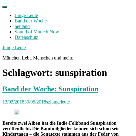
Skip
to
Junge Leute
content
Band der Woche
neuland
Sound of Munich Now
Datenschutz
Facebook
Twitter
Instagram
Junge Leute
München Lebt. Menschen und mehr.
Schlagwort:
sunspiration
Band der Woche: Sunspiration
13/03/2018
30/05/2018
szjungeleute
Bereits zwei Alben hat die Indie-Folkband Sunspiration
veröffentlicht. Die Bandmitglieder kennen sich schon seit
Kindertagen – die Songtexte stammen aus der Feder von