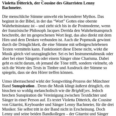
Violetta Ditterich, der Cousine des Gitarristen Lenny
Bachmeier.
Die menschliche Stimme umweht ein besonderer Mythos. Das
beginnt in der Bibel, in der das “Wort” Gottes eine oberste
Wahrheitsinstanz ist – und zieht sich bis in die Postmoderne, wenn
der französische Philosoph Jacques Derrida den Wahrheitsanspruch
beschreibt, der im gesprochenen Wort liegt, das also direkt mit dem
Hirn und dem Denken verbunden ist. Auch die Popmusik gewinnt
durch die Dringlichkeit, die eine Stimme mit selbstgeschriebenen
Texten vermitteln kann. Funktioniert diese Ebene nicht, wirkt die
Musik gleich viel unzugänglicher. Sei es bei Instrumentalmusik oder
aber bei einer Sängerin oder einem Sänger ohne Charisma. Dabei
geht es nicht darum, ob jemand die Töne trifft, sondern vielmehr, ob
sich die Worte des Texts in Timbre und Ausdruck der Stimme so
spiegeln, dass sie den Hörer treffen können.
Umso überraschend wirkt der Songwriting-Prozess der Münchner
Band
Sunspiration
. Denn die Musik klingt äußerst dringlich, ein
bisschen so wohlig melancholisch wie die
BrightEyes
. Jedoch
brechen Sunspiration die Vereinigung zwischen Textdichter und
Sänger in einer Person auf. Es textet Violetta Ditterich, die Cousine
von Gitarrist, Keyboarder und Sänger Lenny Bachmeier, für die drei
Musiker. Sie selbst tritt in der Band nicht in Erscheinung. Doch
Lenny und seine beiden Bandkollegen – der Gitarrist und Sänger