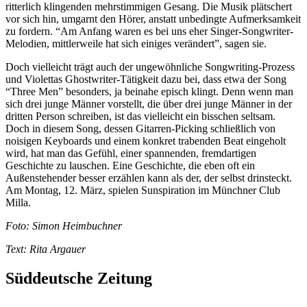
ritterlich klingenden mehrstimmigen Gesang. Die Musik plätschert
vor sich hin, umgarnt den Hörer, anstatt unbedingte Aufmerksamkeit
zu fordern. “Am Anfang waren es bei uns eher Singer-Songwriter-
Melodien, mittlerweile hat sich einiges verändert”, sagen sie.
Doch vielleicht trägt auch der ungewöhnliche Songwriting-Prozess
und Violettas Ghostwriter-Tätigkeit dazu bei, dass etwa der Song
“Three Men” besonders, ja beinahe episch klingt. Denn wenn man
sich drei junge Männer vorstellt, die über drei junge Männer in der
dritten Person schreiben, ist das vielleicht ein bisschen seltsam.
Doch in diesem Song, dessen Gitarren-Picking schließlich von
noisigen Keyboards und einem konkret trabenden Beat eingeholt
wird, hat man das Gefühl, einer spannenden, fremdartigen
Geschichte zu lauschen. Eine Geschichte, die eben oft ein
Außenstehender besser erzählen kann als der, der selbst drinsteckt.
Am Montag, 12. März, spielen Sunspiration im Münchner Club
Milla.
Foto: Simon Heimbuchner
Text: Rita Argauer
Süddeutsche Zeitung