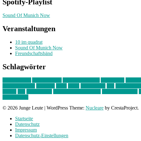
Spotify-Playlist
Sound Of Munich Now
Veranstaltungen
10 im quadrat
Sound Of Munich Now
Freundschaftsbänd
Schlagwörter
10 im Quadrat
Amelie Völker
Anastasia Trenkler
Ausstellung
bahnwär
junges münchen
Kolumne
kunst
Liebe
Lisi Wasmer
lmu
lost weeken
Kreiter
pop
Rita Argauer
Sound Of Munich Now
Stefanie Witterauf
s
Freundschaft
© 2026 Junge Leute
|
WordPress Theme:
Nucleare
by CrestaProject.
Startseite
Datenschutz
Impressum
Datenschutz-Einstellungen