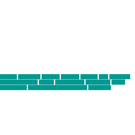
abend mit
farbenladen
feierwerk
fotografie
Hip-Hop
indie
junge leute
ens junge Kreative
neuland
ornella cosenza
Partnerschaft
Philipp
tag bis Freitag
von freitag bis freitag münchen
Zeichen der