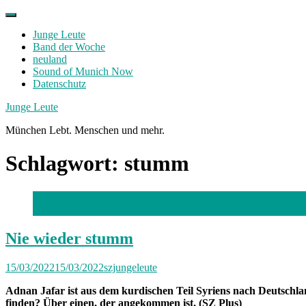
Skip
to
Junge Leute
content
Band der Woche
neuland
Sound of Munich Now
Datenschutz
Facebook
Twitter
Instagram
Junge Leute
München Lebt. Menschen und mehr.
Schlagwort:
stumm
Foto: Robert Haas
Nie wieder stumm
15/03/2022
15/03/2022
szjungeleute
Adnan Jafar ist aus dem kurdischen Teil Syriens nach Deutschlan
finden? Über einen, der angekommen ist. (SZ Plus)