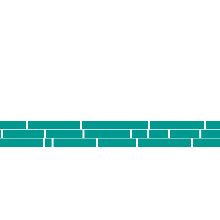
ter thiel
Band der Woche
Bei Krause zu Hause
Beziehungsweise
ein 
d
Louis Seibert
Max Fluder
mein münchen
milla
musik
München
Münch
usanne krause
sz
sz junge leute
szjungeleute
theresa parstorfer
Von Frei