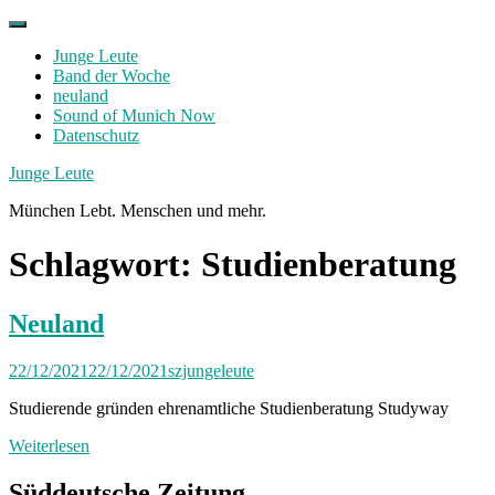
Skip
to
Junge Leute
content
Band der Woche
neuland
Sound of Munich Now
Datenschutz
Facebook
Twitter
Instagram
Junge Leute
München Lebt. Menschen und mehr.
Schlagwort:
Studienberatung
Neuland
22/12/2021
22/12/2021
szjungeleute
Studierende gründen ehrenamtliche Studienberatung Studyway
Weiterlesen
Süddeutsche Zeitung