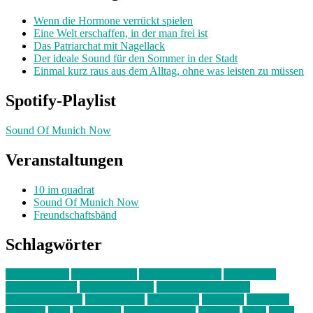
Wenn die Hormone verrückt spielen
Eine Welt erschaffen, in der man frei ist
Das Patriarchat mit Nagellack
Der ideale Sound für den Sommer in der Stadt
Einmal kurz raus aus dem Alltag, ohne was leisten zu müssen
Spotify-Playlist
Sound Of Munich Now
Veranstaltungen
10 im quadrat
Sound Of Munich Now
Freundschaftsbänd
Schlagwörter
10 im Quadrat
Amelie Völker
Anastasia Trenkler
Ausstellung
bahnwärter thiel
Band der Woche
Bei Krause zu Hause
Beziehungsweise
ein abend mit
farbenladen
feierwerk
fotografie
Hip-Hop
indie
junge leute
junges münchen
Kolumne
kunst
Liebe