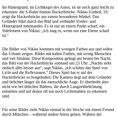
Im Hintergrund, im Lichtkegel des Autos, ist sie noch ganz leicht zu
erkennen: die S-Bahn-Station Hackerbrücke. Niklas Gutheil, 19,
zeigt die Hackerbrücke aus einem besonderen Winkel. Das
Geländer führt durch das Bild und verbindet Vorder- und
Hintergrund miteinander. Es ist nur an einem Punkt scharf, ein
Stilelement von Niklas: „Ich mag es, wenn nur eine Ebene scharf
ist.“
Die Bilder von Niklas kommen mit wenigen Farben aus und sollen
das Urbane zeigen. Bilder mit kalten Farben, mit wenig Menschen
und viel Struktur. Diese Komposition gelingt am besten bei Nacht,
das Bild von der Hackerbrücke entstand um 23 Uhr: „Nachts sieht
einfach alles besser aus“, sagt Niklas, „ich schätze das Spiel von
Licht und die Reflexionen.“ Dieses Spiel hat er auf der
Hackerbrücke so festgehalten: Die Kamera liegt auf dem Geländer
und belichtet länger als das menschliche Auge. Er übertreibt aber
nicht wie bei üblichen Bildern, die durch Langzeitbelichtung
entstehen und auf denen oft nur noch Lichtstrahlen zu erkennen
sind.
Für seine Bilder zieht Niklas einmal in der Woche mit einem Freund
durch München – während andere feiern gehen. Währen der