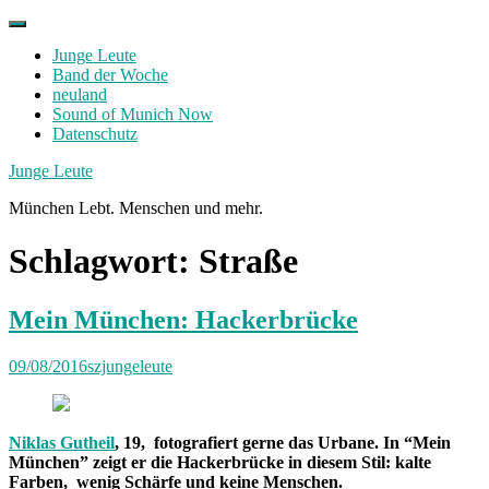
Skip
to
Junge Leute
content
Band der Woche
neuland
Sound of Munich Now
Datenschutz
Facebook
Twitter
Instagram
Junge Leute
München Lebt. Menschen und mehr.
Schlagwort:
Straße
Mein München: Hackerbrücke
09/08/2016
szjungeleute
Niklas Gutheil
, 19, fotografiert gerne das Urbane. In “Mein
München” zeigt er die Hackerbrücke in diesem Stil: kalte
Farben, wenig Schärfe und keine Menschen.