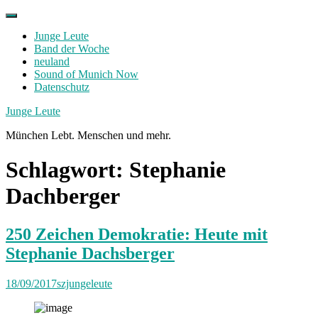
Skip
to
Junge Leute
content
Band der Woche
neuland
Sound of Munich Now
Datenschutz
Facebook
Twitter
Instagram
Junge Leute
München Lebt. Menschen und mehr.
Schlagwort:
Stephanie
Dachberger
250 Zeichen Demokratie: Heute mit
Stephanie Dachsberger
18/09/2017
szjungeleute