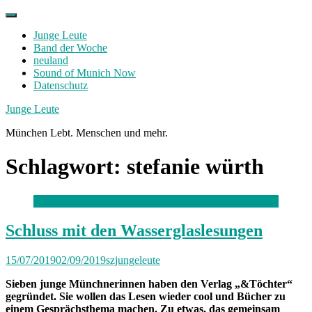
Skip
to
Junge Leute
content
Band der Woche
neuland
Sound of Munich Now
Datenschutz
Facebook
Twitter
Instagram
Junge Leute
München Lebt. Menschen und mehr.
Schlagwort:
stefanie würth
Schluss mit den Wasserglaslesungen
15/07/2019
02/09/2019
szjungeleute
Sieben junge Münchnerinnen haben den Verlag „&Töchter“
gegründet. Sie wollen das Lesen wieder cool und Bücher zu
einem Gesprächsthema machen. Zu etwas, das gemeinsam