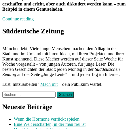
erschaffen und erlebt, aber auch diskutiert werden kann – zum
Beispiel in einem Gemüseladen.
„Schluss
Continue reading
mit
den
Süddeutsche Zeitung
Wasserglaslesungen“
München lebt. Viele junge Menschen machen den Alltag in der
Stadt und im Umland mit ihren Ideen, mit ihren Projekten und ihrer
Kunst spannend. Diese Macher werden auf dieser Seite Woche für
Woche vorgestellt – von jungen Autoren, für junge Leser. Die
besten Geschichten der Stadt: jeden Montag in der
Süddeutschen
Zeitung
auf der Seite „Junge Leute“ – und jeden Tag im Internet.
Lust, mitzuarbeiten?
Mach mit
– dein Publikum wartet!
Suchen
nach:
Neueste Beiträge
Wenn die Hormone verrückt spielen
Eine Welt erschaffen, in der man frei ist