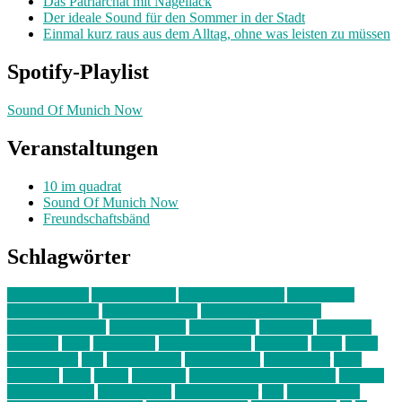
Das Patriarchat mit Nagellack
Der ideale Sound für den Sommer in der Stadt
Einmal kurz raus aus dem Alltag, ohne was leisten zu müssen
Spotify-Playlist
Sound Of Munich Now
Veranstaltungen
10 im quadrat
Sound Of Munich Now
Freundschaftsbänd
Schlagwörter
10 im Quadrat
Amelie Völker
Anastasia Trenkler
Ausstellung
bahnwärter thiel
Band der Woche
Bei Krause zu Hause
Beziehungsweise
ein abend mit
farbenladen
feierwerk
fotografie
Hip-Hop
indie
junge leute
junges münchen
Kolumne
kunst
Liebe
Lisi Wasmer
lmu
lost weekend
Louis Seibert
Max Fluder
mein
münchen
milla
musik
München
Münchens junge Kreative
neuland
ornella cosenza
Partnerschaft
Philipp Kreiter
pop
Rita Argauer