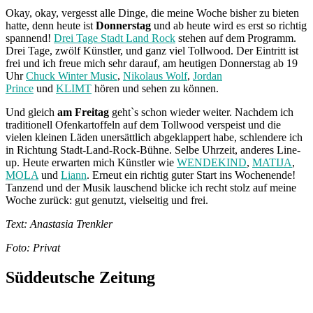
Okay, okay, vergesst alle Dinge, die meine Woche bisher zu bieten
hatte, denn heute ist
Donnerstag
und ab heute wird es erst so richtig
spannend!
Drei Tage Stadt Land Rock
stehen auf dem Programm.
Drei Tage, zwölf Künstler, und ganz viel Tollwood. Der Eintritt ist
frei und ich freue mich sehr darauf, am heutigen Donnerstag ab 19
Uhr
Chuck Winter Music
,
Nikolaus Wolf
,
Jordan
Prince
und
KLIMT
hören und sehen zu können.
Und gleich
am Freitag
geht`s schon wieder weiter. Nachdem ich
traditionell Ofenkartoffeln auf dem Tollwood verspeist und die
vielen kleinen Läden unersättlich abgeklappert habe, schlendere ich
in Richtung Stadt-Land-Rock-Bühne. Selbe Uhrzeit, anderes Line-
up. Heute erwarten mich Künstler wie
WENDEKIND
,
MATIJA
,
MOLA
und
Liann
. Erneut ein richtig guter Start ins Wochenende!
Tanzend und der Musik lauschend blicke ich recht stolz auf meine
Woche zurück: gut genutzt, vielseitig und frei.
Text: Anastasia Trenkler
Foto: Privat
Süddeutsche Zeitung