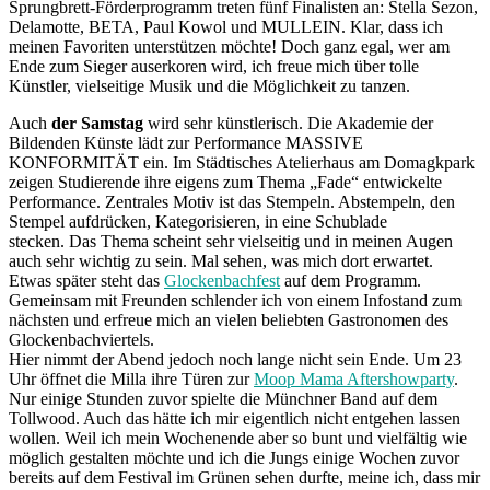
Sprungbrett-Förderprogramm treten fünf Finalisten an: Stella Sezon,
Delamotte, BETA, Paul Kowol und MULLEIN. Klar, dass ich
meinen Favoriten unterstützen möchte! Doch ganz egal, wer am
Ende zum Sieger auserkoren wird, ich freue mich über tolle
Künstler, vielseitige Musik und die Möglichkeit zu tanzen.
Auch
der Samstag
wird sehr künstlerisch. Die Akademie der
Bildenden Künste lädt zur Performance MASSIVE
KONFORMITÄT ein. Im Städtisches Atelierhaus am Domagkpark
zeigen Studierende ihre eigens zum Thema „Fade“ entwickelte
Performance. Zentrales Motiv ist das Stempeln. Abstempeln, den
Stempel aufdrücken, Kategorisieren, in eine Schublade
stecken. Das Thema scheint sehr vielseitig und in meinen Augen
auch sehr wichtig zu sein. Mal sehen, was mich dort erwartet.
Etwas später steht das
Glockenbachfest
auf dem Programm.
Gemeinsam mit Freunden schlender ich von einem Infostand zum
nächsten und erfreue mich an vielen beliebten Gastronomen des
Glockenbachviertels.
Hier nimmt der Abend jedoch noch lange nicht sein Ende. Um 23
Uhr öffnet die Milla ihre Türen zur
Moop Mama Aftershowparty
.
Nur einige Stunden zuvor spielte die Münchner Band auf dem
Tollwood. Auch das hätte ich mir eigentlich nicht entgehen lassen
wollen. Weil ich mein Wochenende aber so bunt und vielfältig wie
möglich gestalten möchte und ich die Jungs einige Wochen zuvor
bereits auf dem Festival im Grünen sehen durfte, meine ich, dass mir