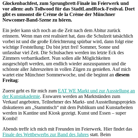
Glockenbachfest, zum Sprungbrett-Finale im Feierwerk und
vor allem: aufs Tollwood für das StadtLandRock-Festival. Dort
gibt es umsonst die Crème de la Crème der Münchner
Newcomer-Band-Szene zu hören.
Ein jeder kann sich noch an die Zeit nach dem Abitur zurück
erinnern. Wenn man erst realisiert hat, dass die Schulzeit tatsächlich
vorbei ist und die große Erleichterung spürbar wird, dann folgt eine
wichtige Feststellung: Du bist jetzt frei! Sommer, Sonne und
unfassbar viel Zeit. Die Schulsachen werden ins letzte Eck des
Zimmers verbarrikadiert. Nun sollen alle Möglichkeiten
ausgeschöpft werden, um endlich wieder auszuspannen und die
schönste aller Jahreszeiten in vollen Zügen zu genießen. Auf mich
wartet eine Münchner Sommerwoche, und die beginnt an
diesem
Freitag
:
Zuerst geht es für mich zum
EAT WE Markt und zur Ausstellung an
der Kunstakademie
. Esswaren werden an Marktständen zum
Verkauf angeboten, Teilnehmer des Markt- und Ausstellungsprojekts
diskutieren am „Stammtisch“ mit dem Publikum und Kunstarbeiten
werden in Kantine und Kiosk gezeigt. Kunst und Essen – super
Kombi!
Abends treffe ich mich mit Freunden im Feierwerk. Hier findet das
Finale des Wettbewerbs zur Band des Jahres
statt. Beim