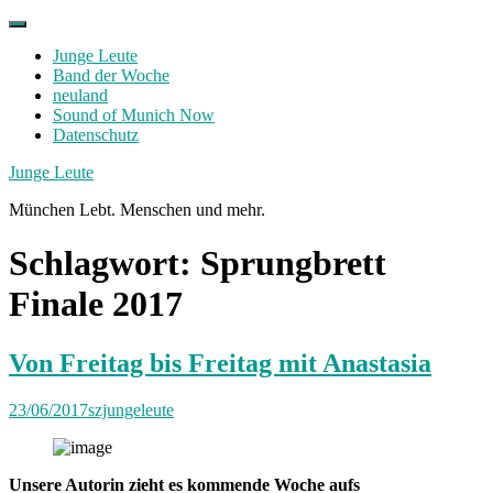
Skip
to
Junge Leute
content
Band der Woche
neuland
Sound of Munich Now
Datenschutz
Facebook
Twitter
Instagram
Junge Leute
München Lebt. Menschen und mehr.
Schlagwort:
Sprungbrett
Finale 2017
Von Freitag bis Freitag mit Anastasia
23/06/2017
szjungeleute
Unsere Autorin zieht es kommende Woche aufs