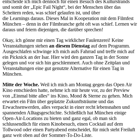
entscheide ich mich dennoch für einen Besuch des Kulturstrands
und somit der „Epic Fail Night“, bei der Menschen über das
Scheitern reden, was schief gelaufen ist, und über
die Learnings daraus. Dieses Mal in Kooperation mit dem Filmfest
München – denn in der Filmbranche geht oft was schief. Lernen wir
daraus und feiern diejenigen, die darüber sprechen!
Okay, ich gönne mir einen Tag wirklicher Faulenzerei! Keine
Veranstaltungen stehen
an diesem Dienstag
auf dem Programm.
Ausgeschlafen schwinge ich mich aufs Fahrrad und treffe mich auf
ein Picknick an der Isar. Hier wird den ganzen Tag in der Sonne
gelegen und vor sich hin geschlemmert. Auch ohne Zeitplan und
Veranstaltungen eine gut genutzte Alternative für einen Tag in
München.
Mitte der Woche.
Weil ich mich am Montag gegen das Open Air
Kino entschieden hatte, nehme ich mir heute vor, zu der Preview
von „Einmal bitte alles“ ins Kino, Mond & Sterne zu gehen. Mich
erwartet ein Film über geplatzte Zukunftsträume und das
Erwachsenwerden, alles verpackt in einer recht lebensnahen und
spannenden Alltagsgeschichte. Schließlich hat München einige
Open-Air-Locations zu bieten und ganz egal, ob man sich
schlussendlich für einen Kinobesuch, einen Cocktail auf dem
Tollwood oder einen Partyabend entscheidet, für mich steht Freiluft
ganz weit oben auf der Sommer-To-Do-Liste.