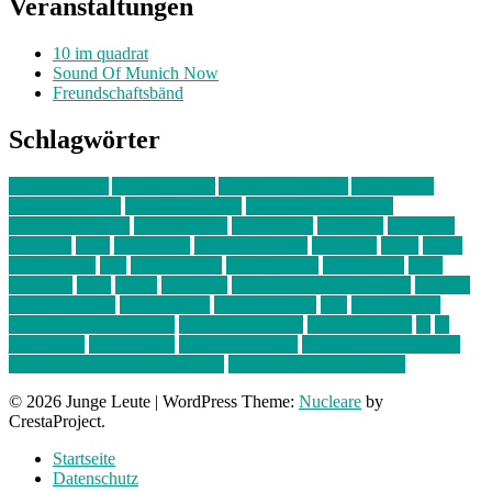
Veranstaltungen
10 im quadrat
Sound Of Munich Now
Freundschaftsbänd
Schlagwörter
10 im Quadrat
Amelie Völker
Anastasia Trenkler
Ausstellung
bahnwärter thiel
Band der Woche
Bei Krause zu Hause
Beziehungsweise
ein abend mit
farbenladen
feierwerk
fotografie
Hip-Hop
indie
junge leute
junges münchen
Kolumne
kunst
Liebe
Lisi Wasmer
lmu
lost weekend
Louis Seibert
Max Fluder
mein
münchen
milla
musik
München
Münchens junge Kreative
neuland
ornella cosenza
Partnerschaft
Philipp Kreiter
pop
Rita Argauer
Sound Of Munich Now
Stefanie Witterauf
susanne krause
sz
sz
junge leute
szjungeleute
theresa parstorfer
Von Freitag bis Freitag
von freitag bis freitag münchen
Zeichen der Freundschaft
© 2026 Junge Leute
|
WordPress Theme:
Nucleare
by
CrestaProject.
Startseite
Datenschutz