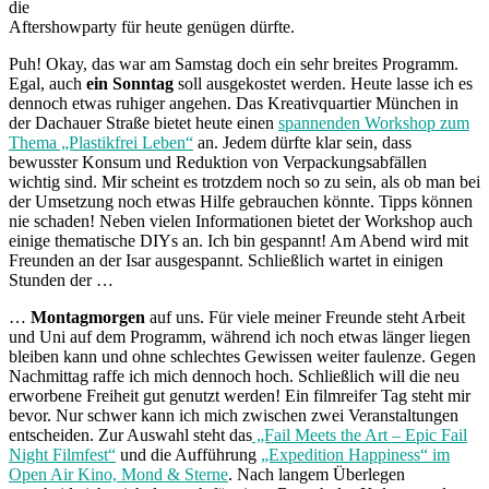
die
Aftershowparty für heute genügen dürfte.
Puh! Okay, das war am Samstag doch ein sehr breites Programm.
Egal, auch
ein Sonntag
soll ausgekostet werden. Heute lasse ich es
dennoch etwas ruhiger angehen. Das Kreativquartier München in
der Dachauer Straße bietet heute einen
spannenden Workshop zum
Thema „Plastikfrei Leben“
an. Jedem dürfte klar sein, dass
bewusster Konsum und Reduktion von Verpackungsabfällen
wichtig sind. Mir scheint es trotzdem noch so zu sein, als ob man bei
der Umsetzung noch etwas Hilfe gebrauchen könnte. Tipps können
nie schaden! Neben vielen Informationen bietet der Workshop auch
einige thematische DIYs an. Ich bin gespannt! Am Abend wird mit
Freunden an der Isar ausgespannt. Schließlich wartet in einigen
Stunden der …
…
Montagmorgen
auf uns. Für viele meiner Freunde steht Arbeit
und Uni auf dem Programm, während ich noch etwas länger liegen
bleiben kann und ohne schlechtes Gewissen weiter faulenze. Gegen
Nachmittag raffe ich mich dennoch hoch. Schließlich will die neu
erworbene Freiheit gut genutzt werden! Ein filmreifer Tag steht mir
bevor. Nur schwer kann ich mich zwischen zwei Veranstaltungen
entscheiden. Zur Auswahl steht das
„Fail Meets the Art – Epic Fail
Night Filmfest“
und die Aufführung
„Expedition Happiness“ im
Open Air Kino, Mond & Sterne
. Nach langem Überlegen