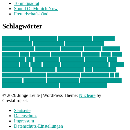
10 im quadrat
Sound Of Munich Now
Freundschaftsbänd
Schlagwörter
10 im Quadrat
Amelie Völker
Anastasia Trenkler
Ausstellung
bahnwärter thiel
Band der Woche
Bei Krause zu Hause
Beziehungsweise
ein abend mit
farbenladen
feierwerk
fotografie
Hip-Hop
indie
junge leute
junges münchen
Kolumne
kunst
Liebe
Lisi Wasmer
lmu
lost weekend
Louis Seibert
Max Fluder
mein
münchen
milla
musik
München
Münchens junge Kreative
neuland
ornella cosenza
Partnerschaft
Philipp Kreiter
pop
Rita Argauer
Sound Of Munich Now
Stefanie Witterauf
susanne krause
sz
sz
junge leute
szjungeleute
theresa parstorfer
Von Freitag bis Freitag
von freitag bis freitag münchen
Zeichen der Freundschaft
© 2026 Junge Leute
|
WordPress Theme:
Nucleare
by
CrestaProject.
Startseite
Datenschutz
Impressum
Datenschutz-Einstellungen