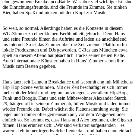
eine gewonnene Breakdance-Battle. Was aber viel wichtiger ist, sind
die Einrichtungsfreunde, sind die Freunde im Zimmer. Sie trinken
Bier, haben Spaß und nicken mit dem Kopf zur Musik.
So weit, so normal. Allerdings haben es die Konzerte in diesem
WG-Zimmer zu einer kleinen Berühmtheit gebracht. Denn Hans
und seine Freunde filmen die Auftritte und laden sie anschließend
ins Internet. So ist das Zimmer über die Zeit zu einer Plattform für
lokale Produzenten und DJs geworden. C-Ras aus München etwa
spielt an diesem Abend hauptsächlich Tracks seiner neuen Platte.
Auch internationale Künstler haben in Hans’ Zimmer schon ihre
Musik zum Besten gegeben.
Hans tanzt seit Langem Breakdance und ist somit eng mit Münchens
Hip-Hop-Szene verbunden. Mit der Zeit beschäftigt er sich immer
mehr mit der Musik und beginnt aufzulegen – vor allem Hip-Hop,
Funk und Boogie. Hans und sein Mitbewohner Alexander Starck,
29, hängen oft in seinem Zimmer ab, hören Musik und laden immer
wieder Freunde ein. Dabei wächst die Plattensammlung stetig. Sie
legen auch immer öfter gemeinsam auf, vor dem Weggehen oder
einfach so. So kommt es, dass Hans und Alex beginnen, die Gigs zu
filmen. Hans erinnert sich: „Wir sind verkatert aufgestanden – es
waren ja eh immer irgendwelche Leute da – und haben dann einfach