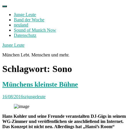
Skip
to
Junge Leute
content
Band der Woche
neuland
Sound of Munich Now
Datenschutz
Facebook
Twitter
Instagram
Junge Leute
München Lebt. Menschen und mehr.
Schlagwort:
Sono
Münchens kleinste Bühne
16/08/2016
szjungeleute
Hans Kohler und seine Freunde veranstalten DJ-Gigs in seinem
WG-Zimmer und veröffentlichen sie anschließend im Internet.
Das Konzept ist nicht neu. Allerdings hat „Hansi’s Room“