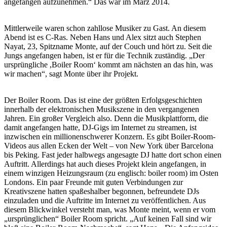
angefangen aufzunehmen.“ Das war im März 2014.
Mittlerweile waren schon zahllose Musiker zu Gast. An diesem
Abend ist es C-Ras. Neben Hans und Alex sitzt auch Stephen
Nayat, 23, Spitzname Monte, auf der Couch und hört zu. Seit die
Jungs angefangen haben, ist er für die Technik zuständig. „Der
ursprüngliche ,Boiler Room‘ kommt am nächsten an das hin, was
wir machen“, sagt Monte über ihr Projekt.
Der Boiler Room. Das ist eine der größten Erfolgsgeschichten
innerhalb der elektronischen Musikszene in den vergangenen
Jahren. Ein großer Vergleich also. Denn die Musikplattform, die
damit angefangen hatte, DJ-Gigs im Internet zu streamen, ist
inzwischen ein millionenschwerer Konzern. Es gibt Boiler-Room-
Videos aus allen Ecken der Welt – von New York über Barcelona
bis Peking. Fast jeder halbwegs angesagte DJ hatte dort schon einen
Auftritt. Allerdings hat auch dieses Projekt klein angefangen, in
einem winzigen Heizungsraum (zu englisch: boiler room) im Osten
Londons. Ein paar Freunde mit guten Verbindungen zur
Kreativszene hatten spaßeshalber begonnen, befreundete DJs
einzuladen und die Auftritte im Internet zu veröffentlichen. Aus
diesem Blickwinkel versteht man, was Monte meint, wenn er vom
„ursprünglichen“ Boiler Room spricht. „Auf keinen Fall sind wir