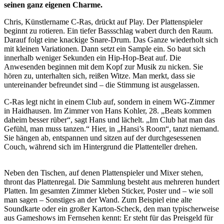
seinen ganz eigenen Charme.
Chris, Künstlername C-Ras, drückt auf Play. Der Plattenspieler
beginnt zu rotieren. Ein tiefer Bassschlag wabert durch den Raum.
Darauf folgt eine knackige Snare-Drum. Das Ganze wiederholt sich
mit kleinen Variationen. Dann setzt ein Sample ein. So baut sich
innerhalb weniger Sekunden ein Hip-Hop-Beat auf. Die
Anwesenden beginnen mit dem Kopf zur Musik zu nicken. Sie
hören zu, unterhalten sich, reißen Witze. Man merkt, dass sie
untereinander befreundet sind – die Stimmung ist ausgelassen.
C-Ras legt nicht in einem Club auf, sondern in einem WG-Zimmer
in Haidhausen. Im Zimmer von Hans Kohler, 28. „Beats kommen
daheim besser rüber“, sagt Hans und lächelt. „Im Club hat man das
Gefühl, man muss tanzen.“ Hier, in „Hansi’s Room“, tanzt niemand.
Sie hängen ab, entspannen und sitzen auf der durchgesessenen
Couch, während sich im Hintergrund die Plattenteller drehen.
Neben den Tischen, auf denen Plattenspieler und Mixer stehen,
thront das Plattenregal. Die Sammlung besteht aus mehreren hundert
Platten. Im gesamten Zimmer kleben Sticker, Poster und – wie soll
man sagen – Sonstiges an der Wand. Zum Beispiel eine alte
Soundkarte oder ein großer Karton-Scheck, den man typischerweise
aus Gameshows im Fernsehen kennt: Er steht für das Preisgeld für