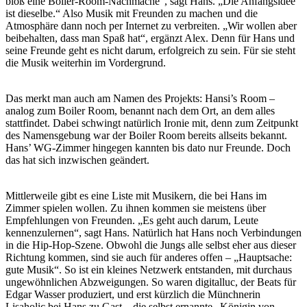
bloß eine Boiler-Room-Nachmache“, sagt Hans. „Die Anfangsidee
ist dieselbe.“ Also Musik mit Freunden zu machen und die
Atmosphäre dann noch per Internet zu verbreiten. „Wir wollen aber
beibehalten, dass man Spaß hat“, ergänzt Alex. Denn für Hans und
seine Freunde geht es nicht darum, erfolgreich zu sein. Für sie steht
die Musik weiterhin im Vordergrund.
Das merkt man auch am Namen des Projekts: Hansi’s Room –
analog zum Boiler Room, benannt nach dem Ort, an dem alles
stattfindet. Dabei schwingt natürlich Ironie mit, denn zum Zeitpunkt
des Namensgebung war der Boiler Room bereits allseits bekannt.
Hans’ WG-Zimmer hingegen kannten bis dato nur Freunde. Doch
das hat sich inzwischen geändert.
Mittlerweile gibt es eine Liste mit Musikern, die bei Hans im
Zimmer spielen wollen. Zu ihnen kommen sie meistens über
Empfehlungen von Freunden. „Es geht auch darum, Leute
kennenzulernen“, sagt Hans. Natürlich hat Hans noch Verbindungen
in die Hip-Hop-Szene. Obwohl die Jungs alle selbst eher aus dieser
Richtung kommen, sind sie auch für anderes offen – „Hauptsache:
gute Musik“. So ist ein kleines Netzwerk entstanden, mit durchaus
ungewöhnlichen Abzweigungen. So waren digitalluc, der Beats für
Edgar Wasser produziert, und erst kürzlich die Münchnerin
Lisaholic bei Hans zu Gast – die selbst ernannte „Königin von