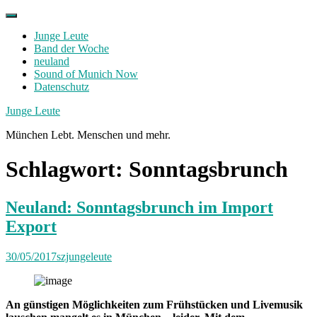
Skip
to
Junge Leute
content
Band der Woche
neuland
Sound of Munich Now
Datenschutz
Facebook
Twitter
Instagram
Junge Leute
München Lebt. Menschen und mehr.
Schlagwort:
Sonntagsbrunch
Neuland: Sonntagsbrunch im Import
Export
30/05/2017
szjungeleute
An günstigen Möglichkeiten zum Frühstücken und Livemusik