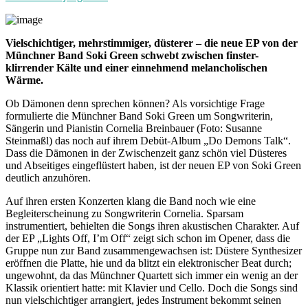
Vielschichtiger, mehrstimmiger, düsterer – die neue EP von der
Münchner Band Soki Green schwebt zwischen finster-
klirrender Kälte und einer einnehmend melancholischen
Wärme.
Ob Dämonen denn sprechen können? Als vorsichtige Frage
formulierte die Münchner Band Soki Green um Songwriterin,
Sängerin und Pianistin Cornelia Breinbauer (Foto: Susanne
Steinmaßl) das noch auf ihrem Debüt-Album „Do Demons Talk“.
Dass die Dämonen in der Zwischenzeit ganz schön viel Düsteres
und Abseitiges eingeflüstert haben, ist der neuen EP von Soki Green
deutlich anzuhören.
Auf ihren ersten Konzerten klang die Band noch wie eine
Begleiterscheinung zu Songwriterin Cornelia. Sparsam
instrumentiert, behielten die Songs ihren akustischen Charakter. Auf
der EP „Lights Off, I’m Off“ zeigt sich schon im Opener, dass die
Gruppe nun zur Band zusammengewachsen ist: Düstere Synthesizer
eröffnen die Platte, hie und da blitzt ein elektronischer Beat durch;
ungewohnt, da das Münchner Quartett sich immer ein wenig an der
Klassik orientiert hatte: mit Klavier und Cello. Doch die Songs sind
nun vielschichtiger arrangiert, jedes Instrument bekommt seinen