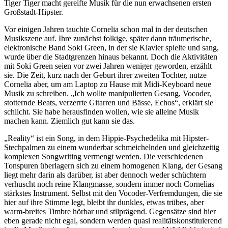
Tiger Tiger macht gereifte Musik für die nun erwachsenen ersten
Großstadt-Hipster.
Vor einigen Jahren tauchte Cornelia schon mal in der deutschen
Musikszene auf. Ihre zunächst folkige, später dann träumerische,
elektronische Band Soki Green, in der sie Klavier spielte und sang,
wurde über die Stadtgrenzen hinaus bekannt. Doch die Aktivitäten
mit Soki Green seien vor zwei Jahren weniger geworden, erzählt
sie. Die Zeit, kurz nach der Geburt ihrer zweiten Tochter, nutze
Cornelia aber, um am Laptop zu Hause mit Midi-Keyboard neue
Musik zu schreiben. „Ich wollte manipulierten Gesang, Vocoder,
stotternde Beats, verzerrte Gitarren und Bässe, Echos“, erklärt sie
schlicht. Sie habe herausfinden wollen, wie sie alleine Musik
machen kann. Ziemlich gut kann sie das.
„Reality“ ist ein Song, in dem Hippie-Psychedelika mit Hipster-
Stechpalmen zu einem wunderbar schmeichelnden und gleichzeitig
komplexen Songwriting vermengt werden. Die verschiedenen
Tonspuren überlagern sich zu einem homogenen Klang, der Gesang
liegt mehr darin als darüber, ist aber dennoch weder schüchtern
verhuscht noch reine Klangmasse, sondern immer noch Cornelias
stärkstes Instrument. Selbst mit den Vocoder-Verfremdungen, die sie
hier auf ihre Stimme legt, bleibt ihr dunkles, etwas trübes, aber
warm-breites Timbre hörbar und stilprägend. Gegensätze sind hier
eben gerade nicht egal, sondern werden quasi realitätskonstituierend