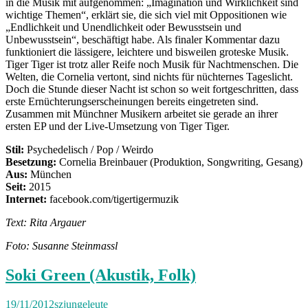
in die Musik mit aufgenommen: „Imagination und Wirklichkeit sind
wichtige Themen“, erklärt sie, die sich viel mit Oppositionen wie
„Endlichkeit und Unendlichkeit oder Bewusstsein und
Unbewusstsein“, beschäftigt habe. Als finaler Kommentar dazu
funktioniert die lässigere, leichtere und bisweilen groteske Musik.
Tiger Tiger ist trotz aller Reife noch Musik für Nachtmenschen. Die
Welten, die Cornelia vertont, sind nichts für nüchternes Tageslicht.
Doch die Stunde dieser Nacht ist schon so weit fortgeschritten, dass
erste Ernüchterungserscheinungen bereits eingetreten sind.
Zusammen mit Münchner Musikern arbeitet sie gerade an ihrer
ersten EP und der Live-Umsetzung von Tiger Tiger.
Stil:
Psychedelisch / Pop / Weirdo
Besetzung:
Cornelia Breinbauer (Produktion, Songwriting, Gesang)
Aus:
München
Seit:
2015
Internet:
facebook.com/tigertigermuzik
Text: Rita Argauer
Foto: Susanne Steinmassl
Soki Green (Akustik, Folk)
19/11/2012
szjungeleute