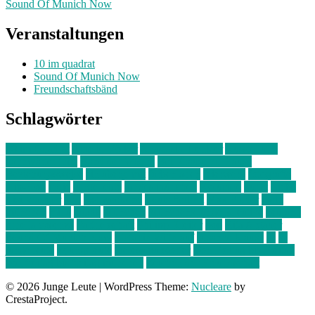
Sound Of Munich Now
Veranstaltungen
10 im quadrat
Sound Of Munich Now
Freundschaftsbänd
Schlagwörter
10 im Quadrat
Amelie Völker
Anastasia Trenkler
Ausstellung
bahnwärter thiel
Band der Woche
Bei Krause zu Hause
Beziehungsweise
ein abend mit
farbenladen
feierwerk
fotografie
Hip-Hop
indie
junge leute
junges münchen
Kolumne
kunst
Liebe
Lisi Wasmer
lmu
lost weekend
Louis Seibert
Max Fluder
mein
münchen
milla
musik
München
Münchens junge Kreative
neuland
ornella cosenza
Partnerschaft
Philipp Kreiter
pop
Rita Argauer
Sound Of Munich Now
Stefanie Witterauf
susanne krause
sz
sz
junge leute
szjungeleute
theresa parstorfer
Von Freitag bis Freitag
von freitag bis freitag münchen
Zeichen der Freundschaft
© 2026 Junge Leute
|
WordPress Theme:
Nucleare
by
CrestaProject.