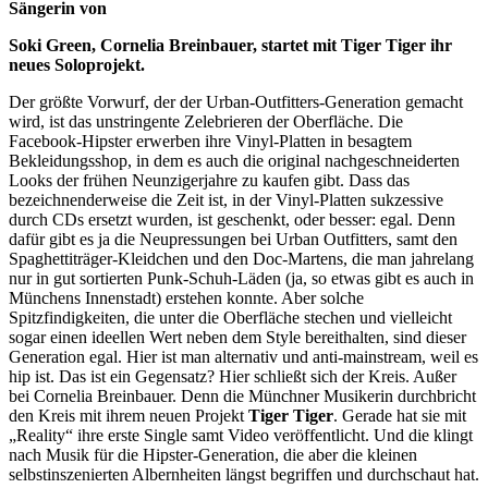
Sängerin von
Soki Green, Cornelia Breinbauer, startet mit Tiger Tiger ihr
neues Soloprojekt.
Der größte Vorwurf, der der Urban-Outfitters-Generation gemacht
wird, ist das unstringente Zelebrieren der Oberfläche. Die
Facebook-Hipster erwerben ihre Vinyl-Platten in besagtem
Bekleidungsshop, in dem es auch die original nachgeschneiderten
Looks der frühen Neunzigerjahre zu kaufen gibt. Dass das
bezeichnenderweise die Zeit ist, in der Vinyl-Platten sukzessive
durch CDs ersetzt wurden, ist geschenkt, oder besser: egal. Denn
dafür gibt es ja die Neupressungen bei Urban Outfitters, samt den
Spaghettiträger-Kleidchen und den Doc-Martens, die man jahrelang
nur in gut sortierten Punk-Schuh-Läden (ja, so etwas gibt es auch in
Münchens Innenstadt) erstehen konnte. Aber solche
Spitzfindigkeiten, die unter die Oberfläche stechen und vielleicht
sogar einen ideellen Wert neben dem Style bereithalten, sind dieser
Generation egal. Hier ist man alternativ und anti-mainstream, weil es
hip ist. Das ist ein Gegensatz? Hier schließt sich der Kreis. Außer
bei Cornelia Breinbauer. Denn die Münchner Musikerin durchbricht
den Kreis mit ihrem neuen Projekt
Tiger Tiger
. Gerade hat sie mit
„Reality“ ihre erste Single samt Video veröffentlicht. Und die klingt
nach Musik für die Hipster-Generation, die aber die kleinen
selbstinszenierten Albernheiten längst begriffen und durchschaut hat.