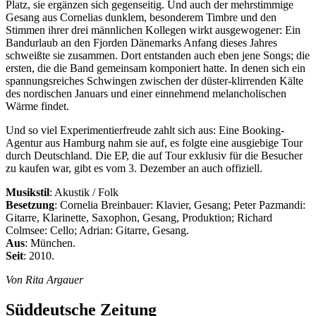
Platz, sie ergänzen sich gegenseitig. Und auch der mehrstimmige
Gesang aus Cornelias dunklem, besonderem Timbre und den
Stimmen ihrer drei männlichen Kollegen wirkt ausgewogener: Ein
Bandurlaub an den Fjorden Dänemarks Anfang dieses Jahres
schweißte sie zusammen. Dort entstanden auch eben jene Songs; die
ersten, die die Band gemeinsam komponiert hatte. In denen sich ein
spannungsreiches Schwingen zwischen der düster-klirrenden Kälte
des nordischen Januars und einer einnehmend melancholischen
Wärme findet.
Und so viel Experimentierfreude zahlt sich aus: Eine Booking-
Agentur aus Hamburg nahm sie auf, es folgte eine ausgiebige Tour
durch Deutschland. Die EP, die auf Tour exklusiv für die Besucher
zu kaufen war, gibt es vom 3. Dezember an auch offiziell.
Musikstil
: Akustik / Folk
Besetzung
: Cornelia Breinbauer: Klavier, Gesang; Peter Pazmandi:
Gitarre, Klarinette, Saxophon, Gesang, Produktion; Richard
Colmsee: Cello; Adrian: Gitarre, Gesang.
Aus
: München.
Seit
: 2010.
Von Rita Argauer
Süddeutsche Zeitung