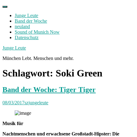
Skip
to
Junge Leute
content
Band der Woche
neuland
Sound of Munich Now
Datenschutz
Facebook
Twitter
Instagram
Junge Leute
München Lebt. Menschen und mehr.
Schlagwort:
Soki Green
Band der Woche: Tiger Tiger
08/03/2017
szjungeleute
Musik für
Nachtmenschen und erwachsene Großstadt-Hipster: Die