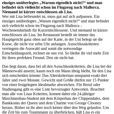
einziges unüberlegtes „Warum eigentlich nicht?“ und man
befindet sich vielleicht schon im Flugzeug nach Mallorca.
Niemand ist kürzer entschlossen als Lisa.
Wer mit Lisa befreundet ist, muss gut auf sich aufpassen. Ein
einziges unüberlegtes „Warum eigentlich nicht?“ und man befindet
sich vielleicht schon im Flugzeug nach Mallorca –
Wochenendurlaub für Kurzentschlossene. Und niemand ist kürzer
entschlossen als Lisa. Im Restaurant bestellt sie immer das
Hauptgericht ganz oben auf der Karte, in der Uni belegt sie die
Kurse, die nicht vor zehn Uhr anfangen. Ausschlusskriterien
verringern die Auswahl und somit die notwendige
Entscheidungszeit, rechnet sie uns vor. So bleibe ihr viel mehr Zeit
für ihren perfekten Freund. Den sie nicht hat.
Das liegt daran, dass bei all den Ausschlusskriterien, die Lisa bei der
Männerwahl ansetzt, kaum noch ein Mann übrig bleibt, für den Lisa
sich entscheiden könnte: Das Alterskriterium umspannt exakt drei
Jahre und zwei Monate, Gewicht und Größe dürfen nur 15 Punkte
von einer festgelegten Idealmarke abweichen. Für Beruf oder
Studiengang gibt es eine Liste bevorzugter Antworten. Beachtet
man alle von Lisas Kriterien, kommt dabei ein 24-jähriger
Maschinenbau-Student mit dem Körperbau der Chippendales, dem
Bankkonto der Queen und dem Charme von George Clooney
heraus. Bisher ist ihr aber noch keiner über den Weg gelaufen. Um
die Zeit bis zum Traummann zu überbrücken, hält Lisa es ein