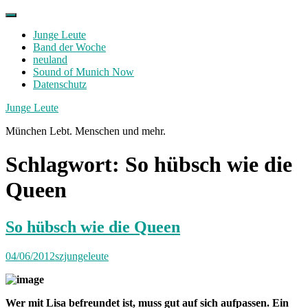
Skip
to
Junge Leute
content
Band der Woche
neuland
Sound of Munich Now
Datenschutz
Facebook
Twitter
Instagram
Junge Leute
München Lebt. Menschen und mehr.
Schlagwort:
So hübsch wie die
Queen
So hübsch wie die Queen
04/06/2012
szjungeleute
Wer mit Lisa befreundet ist, muss gut auf sich aufpassen. Ein