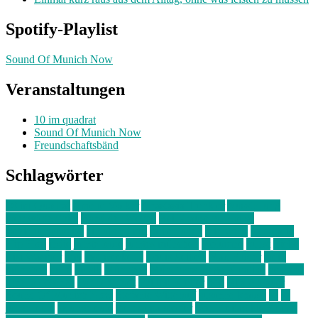
Spotify-Playlist
Sound Of Munich Now
Veranstaltungen
10 im quadrat
Sound Of Munich Now
Freundschaftsbänd
Schlagwörter
10 im Quadrat
Amelie Völker
Anastasia Trenkler
Ausstellung
bahnwärter thiel
Band der Woche
Bei Krause zu Hause
Beziehungsweise
ein abend mit
farbenladen
feierwerk
fotografie
Hip-Hop
indie
junge leute
junges münchen
Kolumne
kunst
Liebe
Lisi Wasmer
lmu
lost weekend
Louis Seibert
Max Fluder
mein
münchen
milla
musik
München
Münchens junge Kreative
neuland
ornella cosenza
Partnerschaft
Philipp Kreiter
pop
Rita Argauer
Sound Of Munich Now
Stefanie Witterauf
susanne krause
sz
sz
junge leute
szjungeleute
theresa parstorfer
Von Freitag bis Freitag