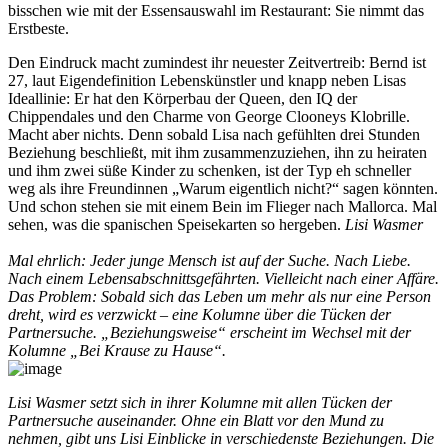
bisschen wie mit der Essensauswahl im Restaurant: Sie nimmt das
Erstbeste.
Den Eindruck macht zumindest ihr neuester Zeitvertreib: Bernd ist
27, laut Eigendefinition Lebenskünstler und knapp neben Lisas
Ideallinie: Er hat den Körperbau der Queen, den IQ der
Chippendales und den Charme von George Clooneys Klobrille.
Macht aber nichts. Denn sobald Lisa nach gefühlten drei Stunden
Beziehung beschließt, mit ihm zusammenzuziehen, ihn zu heiraten
und ihm zwei süße Kinder zu schenken, ist der Typ eh schneller
weg als ihre Freundinnen „Warum eigentlich nicht?“ sagen könnten.
Und schon stehen sie mit einem Bein im Flieger nach Mallorca. Mal
sehen, was die spanischen Speisekarten so hergeben.
Lisi Wasmer
Mal ehrlich: Jeder junge Mensch ist auf der Suche. Nach Liebe.
Nach einem Lebensabschnittsgefährten. Vielleicht nach einer Affäre.
Das Problem: Sobald sich das Leben um mehr als nur eine Person
dreht, wird es verzwickt – eine Kolumne über die Tücken der
Partnersuche. „Beziehungsweise“ erscheint im Wechsel mit der
Kolumne „Bei Krause zu Hause“.
Lisi Wasmer setzt sich in ihrer Kolumne mit allen Tücken der
Partnersuche auseinander. Ohne ein Blatt vor den Mund zu
nehmen, gibt uns Lisi Einblicke in verschiedenste Beziehungen. Die