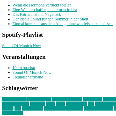
Wenn die Hormone verrückt spielen
Eine Welt erschaffen, in der man frei ist
Das Patriarchat mit Nagellack
Der ideale Sound für den Sommer in der Stadt
Einmal kurz raus aus dem Alltag, ohne was leisten zu müssen
Spotify-Playlist
Sound Of Munich Now
Veranstaltungen
10 im quadrat
Sound Of Munich Now
Freundschaftsbänd
Schlagwörter
10 im Quadrat
Amelie Völker
Anastasia Trenkler
Ausstellung
bahnwär
junges münchen
Kolumne
kunst
Liebe
Lisi Wasmer
lmu
lost weeken
Kreiter
pop
Rita Argauer
Sound Of Munich Now
Stefanie Witterauf
s
Freundschaft