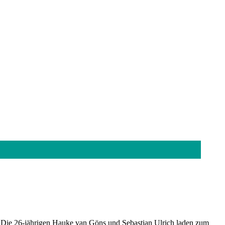
: Die 26-jährigen Hauke van Göns und Sebastian Ulrich laden zum