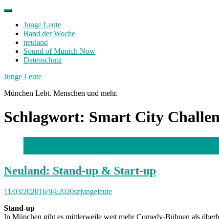
Skip
to
Junge Leute
content
Band der Woche
neuland
Sound of Munich Now
Datenschutz
Facebook
Twitter
Instagram
Junge Leute
München Lebt. Menschen und mehr.
Schlagwort:
Smart City Challe
Sebastian Ulrich /
Foto: Michi Mauder
Neuland: Stand-up & Start-up
11/03/2020
16/04/2020
szjungeleute
Stand-up
In München gibt es mittlerweile weit mehr Comedy-Bühnen als überh