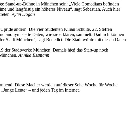
ßige Stand-up-Bühne in München sein: „Viele Comedians befinden
me und langfristig ein höheres Niveau“, sagt Sebastian. Auch hier
treten.
Aylin Dogan
Upride ändern. Die vier Studenten Kilian Schulte, 22, Steffen
 und anonymisierte Daten, wie sie erklären, sammelt. Dadurch können
e der Stadt München“, sagt Benedict. Die Stadt würde mit diesen Daten
19 der Stadtwerke München. Damals hieß das Start-up noch
t München.
Annika Essmann
spannend. Diese Macher werden auf dieser Seite Woche für Woche
e „Junge Leute“ – und jeden Tag im Internet.