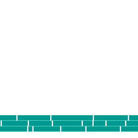
ter thiel
Band der Woche
Bei Krause zu Hause
Beziehungsweise
ein 
d
Louis Seibert
Max Fluder
mein münchen
milla
musik
München
Münch
usanne krause
sz
sz junge leute
szjungeleute
theresa parstorfer
Von Frei