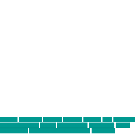
abend mit
farbenladen
feierwerk
fotografie
Hip-Hop
indie
junge leute
ens junge Kreative
neuland
ornella cosenza
Partnerschaft
Philipp
tag bis Freitag
von freitag bis freitag münchen
Zeichen der