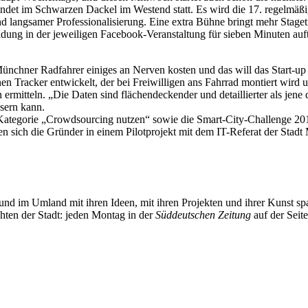
findet im Schwarzen Dackel im Westend statt. Es wird die 17. regelmä
 langsamer Professionalisierung. Eine extra Bühne bringt mehr Stageti
ldung in der jeweiligen Facebook-Veranstaltung für sieben Minuten auf
ünchner Radfahrer einiges an Nerven kosten und das will das Start-up 
n Tracker entwickelt, der bei Freiwilligen ans Fahrrad montiert wird
 ermitteln. „Die Daten sind flächendeckender und detaillierter als jen
ssern kann.
 Kategorie „Crowdsourcing nutzen“ sowie die Smart-City-Challenge 20
n sich die Gründer in einem Pilotprojekt mit dem IT-Referat der Stad
und im Umland mit ihren Ideen, mit ihren Projekten und ihrer Kunst 
chten der Stadt: jeden Montag in der
Süddeutschen Zeitung
auf der Seit