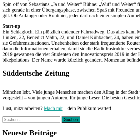
Spin-off von Sebastians „Ja und Weiter“ Bühne: „Wuff und Weiter“ 
sich gerade in einer Übergangsphase, zwischen Spaß mit Freunden und
gilt: Ob Anfänger oder Routinier, jeder darf nach einer simplen Anme
Start-up
Ein Schlagloch. Ein plötzlich endender Fahrradweg. Das alles kann M
Linßen, 22, Benedict Mähn, 22, und Daniel Kühbacher, 24, haben eine
sie Gefahrensituationen, Unebenheiten oder stark frequentierte Routen
dann die Informationen erhalten, damit sie die Radinfrastruktur verbe
2019 gewannen die vier Studenten den Innovationspreis 2019 in der
bike|solutions. Der Name wurde kürzlich geändert. Momentan befinde
Süddeutsche Zeitung
München lebt. Viele junge Menschen machen den Alltag in der Stadt 
vorgestellt – von jungen Autoren, für junge Leser. Die besten Geschi
Lust, mitzuarbeiten?
Mach mit
– dein Publikum wartet!
Suchen
nach:
Neueste Beiträge