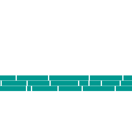
ter thiel
Band der Woche
Bei Krause zu Hause
Beziehungsweise
ein 
d
Louis Seibert
Max Fluder
mein münchen
milla
musik
München
Münch
usanne krause
sz
sz junge leute
szjungeleute
theresa parstorfer
Von Frei