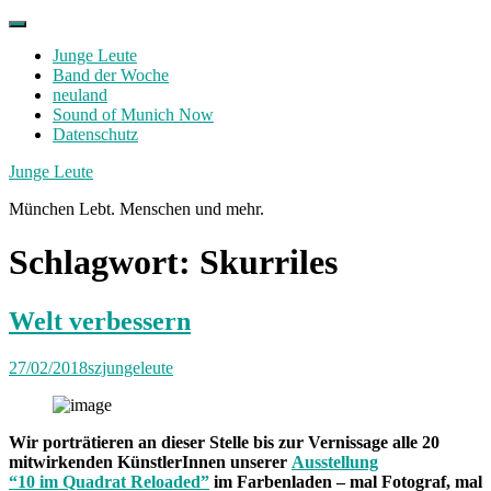
Skip
to
Junge Leute
content
Band der Woche
neuland
Sound of Munich Now
Datenschutz
Facebook
Twitter
Instagram
Junge Leute
München Lebt. Menschen und mehr.
Schlagwort:
Skurriles
Welt verbessern
27/02/2018
szjungeleute
Wir porträtieren an dieser Stelle bis zur Vernissage alle 20
mitwirkenden KünstlerInnen unserer
Ausstellung
“10 im Quadrat Reloaded”
im Farbenladen – mal Fotograf, mal