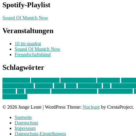
Spotify-Playlist
Sound Of Munich Now
Veranstaltungen
10 im quadrat
Sound Of Munich Now
Freundschaftsbänd
Schlagwörter
10 im Quadrat
Amelie Völker
Anastasia Trenkler
Ausstellung
bahnwär
junges münchen
Kolumne
kunst
Liebe
Lisi Wasmer
lmu
lost weeken
Kreiter
pop
Rita Argauer
Sound Of Munich Now
Stefanie Witterauf
s
Freundschaft
© 2026 Junge Leute
|
WordPress Theme:
Nucleare
by CrestaProject.
Startseite
Datenschutz
Impressum
Datenschutz-Einstellungen