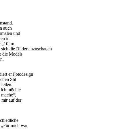
nstand.
an auch
ormalen und
hen in
r „10 im
sich die Bilder anzuschauen
e die Models
en.
iert er Fotodesign
chen Stil
 feilen.
„Ich möchte
h mache“,
 mir auf der
chiedliche
 „Für mich war