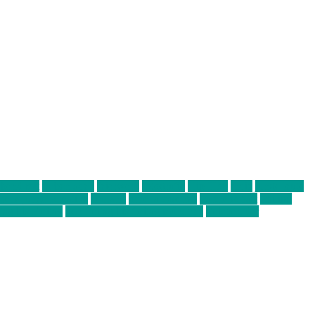
abend mit
farbenladen
feierwerk
fotografie
Hip-Hop
indie
junge leute
ens junge Kreative
neuland
ornella cosenza
Partnerschaft
Philipp
tag bis Freitag
von freitag bis freitag münchen
Zeichen der