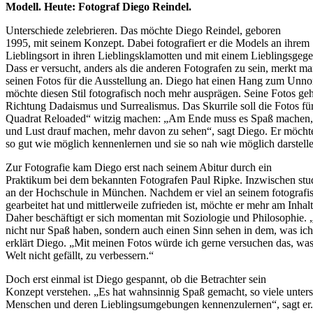
Modell. Heute: Fotograf Diego Reindel.
Unterschiede zelebrieren. Das möchte Diego Reindel, geboren
1995, mit seinem Konzept. Dabei fotografiert er die Models an ihrem
Lieblingsort in ihren Lieblingsklamotten und mit einem Lieblingsgege
Dass er versucht, anders als die anderen Fotografen zu sein, merkt m
seinen Fotos für die Ausstellung an. Diego hat einen Hang zum Unn
möchte diesen Stil fotografisch noch mehr ausprägen. Seine Fotos ge
Richtung Dadaismus und Surrealismus. Das Skurrile soll die Fotos fü
Quadrat Reloaded“ witzig machen: „Am Ende muss es Spaß machen, 
und Lust drauf machen, mehr davon zu sehen“, sagt Diego. Er möcht
so gut wie möglich kennenlernen und sie so nah wie möglich darstell
Zur Fotografie kam Diego erst nach seinem Abitur durch ein
Praktikum bei dem bekannten Fotografen Paul Ripke. Inzwischen stud
an der Hochschule in München. Nachdem er viel an seinem fotografis
gearbeitet hat und mittlerweile zufrieden ist, möchte er mehr am Inhalt
Daher beschäftigt er sich momentan mit Soziologie und Philosophie. 
nicht nur Spaß haben, sondern auch einen Sinn sehen in dem, was ic
erklärt Diego. „Mit meinen Fotos würde ich gerne versuchen das, was
Welt nicht gefällt, zu verbessern.“
Doch erst einmal ist Diego gespannt, ob die Betrachter sein
Konzept verstehen. „Es hat wahnsinnig Spaß gemacht, so viele unters
Menschen und deren Lieblingsumgebungen kennenzulernen“, sagt er.