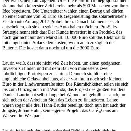
Der Plan scheint aufzugehen: Über die Plattform indiegogo konnten
sie innerhalb kürzester Zeit bereits mehr als 500 Menschen von ihrer
Idee begeistern. Die Unterstützer wählen einen Betrag und dürfen
ab einer Summe von 50 Euro als Gegenleistung das solarbetriebene
Elektroauto Anfang 2017 Probefahren. Danach können sie sich
entscheiden, ob sie ein solches Auto haben möchten. Pre-Sale-
Strategie nennt sich das: Der Kunde investiert in ein Produkt, das
noch gar nicht auf dem Markt ist. 16 000 Euro soll das Elektroauto
mit eingebauten Solarzellen kosten, wenn auch zuzüglich der
Batterie. Die kostet dann nochmal um die 3000 Euro.
Laurin weiß, dass sie nicht viel Zeit haben, um einen geeigneten
Investor zu finden und mit dem Bau von mindestens zwei
fahrtüchtigen Prototypen zu starten. Dennoch strahlt er eine
unglaubliche Gelassenheit aus, als er vor ihrem noch sehr kleinen
Büro in der Lindwurmstraße sitzt. Die Räumlichkeiten teilen sie sich
bis zum Umzug noch mit Wannda, das Projekt des großen Bruders
Daniel. Laurin hat selbst lange bei Wannda mitgeholfen – auch, um
sich neben der Arbeit an Sion das Leben zu finanzieren. Lange
waren sogar alle drei Hahn-Brüder beteiligt, doch nun hat auch der
Jüngste, Julian Hahn, sein eigenes Projekt: das Café „Gans am
Wasser“ im Westpark.
Laurin ist jedoch der einzige der drei Brüder, der sich nicht im