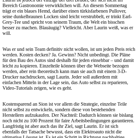
Bereich Gastronomie verwirklichen will. An diesem Sommertag
trägt er ein blaues Hemd, darüber einen türkisfarbenen Pullover,
seine dunkelbraunen Locken sind leicht verstrubbelt, er trinkt Earl-
Grey-Tee und spricht von seinem Traum, die Welt ein bisschen
besser zu machen. Blauäugig? Vielleicht. Aber Laurin weiß, was er
will.
Was er und sein Team definitiv nicht wollen, ist um jeden Preis reich
werden. Kosten decken? Ja. Gewinn? Nicht unbedingt. Die Pläne
für den Bau des Autos sind deshalb für jeden einsehbar – und damit
leicht zu kopieren. Einzelteile können über die Webseite bezogen
werden, aber rein theoretisch kann man sie auch mit einem 3-D-
Drucker nachdrucken, sagt Laurin. Jeder soll außerdem mit
einfachen Mitteln in der Lage sein, das Auto selbst zu reparieren,
Video-Tutorials zeigen, wie es geht.
Kostensparend an Sion ist vor allem die Strategie, einzelne Teile
nicht selbst zu entwickeln, sondern diese von bestehenden
Herstellern aufzukaufen. Der Nachteil: Dadurch können sie bislang
noch nicht zu 100 Prozent für faire Arbeitsbedingungen garantieren.
Langfristig ist aber auch das ihr Ziel, sagt Laurin. Er ist sich
ebenfalls der Tatsache bewusst, dass ein Elektroauto nicht die
ultimative Lösung ist. Es ist ein Schritt in Richtung nachhaltige