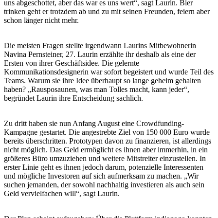
uns abgeschottet, aber das war es uns wert“, sagt Laurin. Bier
trinken geht er trotzdem ab und zu mit seinen Freunden, feiern aber
schon länger nicht mehr.
Die meisten Fragen stellte irgendwann Laurins Mitbewohnerin
Navina Pernsteiner, 27. Laurin erzählte ihr deshalb als eine der
Ersten von ihrer Geschäftsidee. Die gelernte
Kommunikationsdesignerin war sofort begeistert und wurde Teil des
Teams. Warum sie ihre Idee überhaupt so lange geheim gehalten
haben? „Rausposaunen, was man Tolles macht, kann jeder“,
begründet Laurin ihre Entscheidung sachlich.
Zu dritt haben sie nun Anfang August eine Crowdfunding-
Kampagne gestartet. Die angestrebte Ziel von 150 000 Euro wurde
bereits überschritten. Prototypen davon zu finanzieren, ist allerdings
nicht möglich. Das Geld ermöglicht es ihnen aber immerhin, in ein
größeres Büro umzuziehen und weitere Mitstreiter einzustellen. In
erster Linie geht es ihnen jedoch darum, potenzielle Interessenten
und mögliche Investoren auf sich aufmerksam zu machen. „Wir
suchen jemanden, der sowohl nachhaltig investieren als auch sein
Geld vervielfachen will“, sagt Laurin.