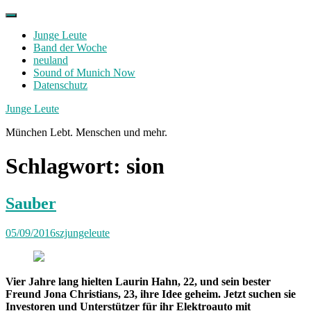
Skip
to
Junge Leute
content
Band der Woche
neuland
Sound of Munich Now
Datenschutz
Facebook
Twitter
Instagram
Junge Leute
München Lebt. Menschen und mehr.
Schlagwort:
sion
Sauber
05/09/2016
szjungeleute
Vier Jahre lang hielten Laurin Hahn, 22, und sein bester
Freund Jona Christians, 23, ihre Idee geheim. Jetzt suchen sie
Investoren und Unterstützer für ihr Elektroauto mit