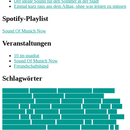
Der ideale Sound für den Sommer in der Stadt
Einmal kurz raus aus dem Alltag, ohne was leisten zu müssen
Spotify-Playlist
Sound Of Munich Now
Veranstaltungen
10 im quadrat
Sound Of Munich Now
Freundschaftsbänd
Schlagwörter
10 im Quadrat
Amelie Völker
Anastasia Trenkler
Ausstellung
bahnwärter thiel
Band der Woche
Bei Krause zu Hause
Beziehungsweise
ein abend mit
farbenladen
feierwerk
fotografie
Hip-Hop
indie
junge leute
junges münchen
Kolumne
kunst
Liebe
Lisi Wasmer
lmu
lost weekend
Louis Seibert
Max Fluder
mein
münchen
milla
musik
München
Münchens junge Kreative
neuland
ornella cosenza
Partnerschaft
Philipp Kreiter
pop
Rita Argauer
Sound Of Munich Now
Stefanie Witterauf
susanne krause
sz
sz