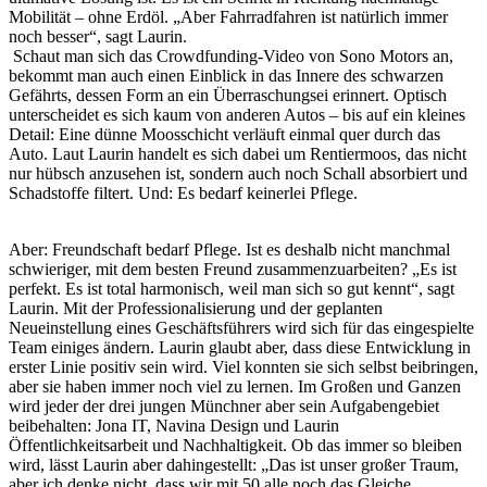
Mobilität – ohne Erdöl. „Aber Fahrradfahren ist natürlich immer
noch besser“, sagt Laurin.
Schaut man sich das Crowdfunding-Video von Sono Motors an,
bekommt man auch einen Einblick in das Innere des schwarzen
Gefährts, dessen Form an ein Überraschungsei erinnert. Optisch
unterscheidet es sich kaum von anderen Autos – bis auf ein kleines
Detail: Eine dünne Moosschicht verläuft einmal quer durch das
Auto. Laut Laurin handelt es sich dabei um Rentiermoos, das nicht
nur hübsch anzusehen ist, sondern auch noch Schall absorbiert und
Schadstoffe filtert. Und: Es bedarf keinerlei Pflege.
Aber: Freundschaft bedarf Pflege. Ist es deshalb nicht manchmal
schwieriger, mit dem besten Freund zusammenzuarbeiten? „Es ist
perfekt. Es ist total harmonisch, weil man sich so gut kennt“, sagt
Laurin. Mit der Professionalisierung und der geplanten
Neueinstellung eines Geschäftsführers wird sich für das eingespielte
Team einiges ändern. Laurin glaubt aber, dass diese Entwicklung in
erster Linie positiv sein wird. Viel konnten sie sich selbst beibringen,
aber sie haben immer noch viel zu lernen. Im Großen und Ganzen
wird jeder der drei jungen Münchner aber sein Aufgabengebiet
beibehalten: Jona IT, Navina Design und Laurin
Öffentlichkeitsarbeit und Nachhaltigkeit. Ob das immer so bleiben
wird, lässt Laurin aber dahingestellt: „Das ist unser großer Traum,
aber ich denke nicht, dass wir mit 50 alle noch das Gleiche