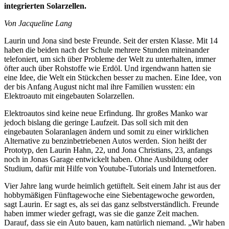
integrierten Solarzellen.
Von Jacqueline Lang
Laurin und Jona sind beste Freunde. Seit der ersten Klasse. Mit 14
haben die beiden nach der Schule mehrere Stunden miteinander
telefoniert, um sich über Probleme der Welt zu unterhalten, immer
öfter auch über Rohstoffe wie Erdöl. Und irgendwann hatten sie
eine Idee, die Welt ein Stückchen besser zu machen. Eine Idee, von
der bis Anfang August nicht mal ihre Familien wussten: ein
Elektroauto mit eingebauten Solarzellen.
Elektroautos sind keine neue Erfindung. Ihr großes Manko war
jedoch bislang die geringe Laufzeit. Das soll sich mit den
eingebauten Solaranlagen ändern und somit zu einer wirklichen
Alternative zu benzinbetriebenen Autos werden. Sion heißt der
Prototyp, den Laurin Hahn, 22, und Jona Christians, 23, anfangs
noch in Jonas Garage entwickelt haben. Ohne Ausbildung oder
Studium, dafür mit Hilfe von Youtube-Tutorials und Internetforen.
Vier Jahre lang wurde heimlich getüftelt. Seit einem Jahr ist aus der
hobbymäßigen Fünftagewoche eine Siebentagewoche geworden,
sagt Laurin. Er sagt es, als sei das ganz selbstverständlich. Freunde
haben immer wieder gefragt, was sie die ganze Zeit machen.
Darauf, dass sie ein Auto bauen, kam natürlich niemand. „Wir haben