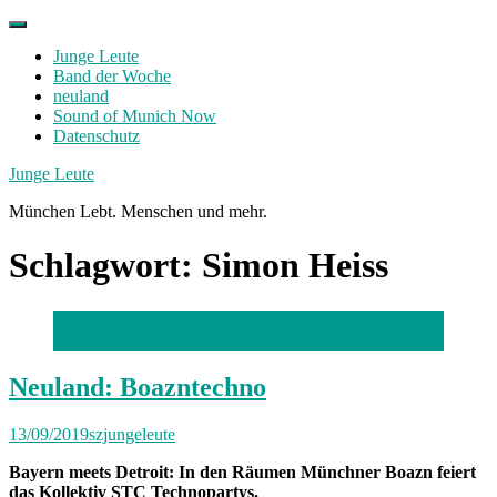
Skip
to
Junge Leute
content
Band der Woche
neuland
Sound of Munich Now
Datenschutz
Facebook
Twitter
Instagram
Junge Leute
München Lebt. Menschen und mehr.
Schlagwort:
Simon Heiss
(c) Tobias Werner
Neuland: Boazntechno
13/09/2019
szjungeleute
Bayern meets Detroit: In den Räumen Münchner Boazn feiert
das Kollektiv STC Technopartys.