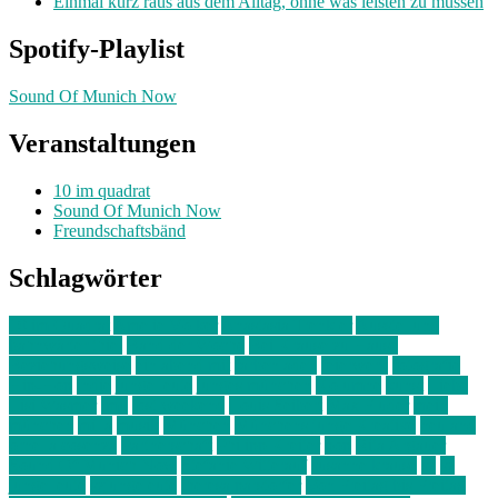
Einmal kurz raus aus dem Alltag, ohne was leisten zu müssen
Spotify-Playlist
Sound Of Munich Now
Veranstaltungen
10 im quadrat
Sound Of Munich Now
Freundschaftsbänd
Schlagwörter
10 im Quadrat
Amelie Völker
Anastasia Trenkler
Ausstellung
bahnwärter thiel
Band der Woche
Bei Krause zu Hause
Beziehungsweise
ein abend mit
farbenladen
feierwerk
fotografie
Hip-Hop
indie
junge leute
junges münchen
Kolumne
kunst
Liebe
Lisi Wasmer
lmu
lost weekend
Louis Seibert
Max Fluder
mein
münchen
milla
musik
München
Münchens junge Kreative
neuland
ornella cosenza
Partnerschaft
Philipp Kreiter
pop
Rita Argauer
Sound Of Munich Now
Stefanie Witterauf
susanne krause
sz
sz
junge leute
szjungeleute
theresa parstorfer
Von Freitag bis Freitag