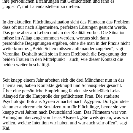
ihre persönlichen Erfahrungen mit Geflüchteten und fand es
„logisch“, mit Laiendarstellern zu drehen.
In der aktuellen Flüchtlingssituation sieht das Filmteam das Problem,
dass oft nur nach allgemeinen, perfekten Lösungen gesucht werde.
Das gehe aber am Leben und an der Realität vorbei. Die Situation
müsse im Alltag angenommen werden, woraus sich dann
persönliche Begegnungen ergäben, ohne die man in der Praxis nicht
weiterkomme. „Beide Seiten müssen aufeinander zugehen“, sagt
Veronika. Deshalb stellt sie in ihrem Drehbuch die Begegnung der
beiden Frauen in den Mittelpunkt – auch, wie dieser Kontakt die
beiden weiter beschäftigt.
Seit knapp einem Jahr arbeiten sich die drei Münchner nun in das
Thema ein, haben Kontakte geknüpft und Schauspieler gesucht.
Über eine persönliche Empfehlung fanden sie schließlich Lelas
Alsayed für die Hauptrolle der geflüchteten Frau. Die studierte
Psychologin floh aus Syrien zunächst nach Ägypten. Dort gründete
sie unter anderem ein Sozialzentrum für Flüchtlinge, bevor sie vor
knapp zwei Jahren nach Deutschland kam. Das Filmteam war von
Anfang an überzeugt von Lelas Alsayed: „Sie weiß genau, was wir
wollen, welche Intention wir haben und war auch sehr offen“, sagt
Kai.