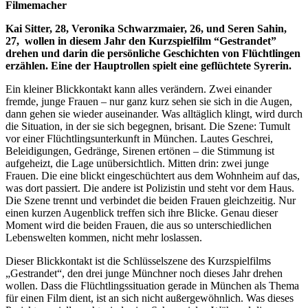
Filmemacher
Kai Sitter, 28, Veronika Schwarzmaier, 26, und Seren Sahin,
27, wollen in diesem Jahr den Kurzspielfilm “Gestrandet”
drehen und darin die persönliche Geschichten von Flüchtlingen
erzählen. Eine der Hauptrollen spielt eine geflüchtete Syrerin.
Ein kleiner Blickkontakt kann alles verändern. Zwei einander
fremde, junge Frauen – nur ganz kurz sehen sie sich in die Augen,
dann gehen sie wieder auseinander. Was alltäglich klingt, wird durch
die Situation, in der sie sich begegnen, brisant. Die Szene: Tumult
vor einer Flüchtlingsunterkunft in München. Lautes Geschrei,
Beleidigungen, Gedränge, Sirenen ertönen – die Stimmung ist
aufgeheizt, die Lage unübersichtlich. Mitten drin: zwei junge
Frauen. Die eine blickt eingeschüchtert aus dem Wohnheim auf das,
was dort passiert. Die andere ist Polizistin und steht vor dem Haus.
Die Szene trennt und verbindet die beiden Frauen gleichzeitig. Nur
einen kurzen Augenblick treffen sich ihre Blicke. Genau dieser
Moment wird die beiden Frauen, die aus so unterschiedlichen
Lebenswelten kommen, nicht mehr loslassen.
Dieser Blickkontakt ist die Schlüsselszene des Kurzspielfilms
„Gestrandet“, den drei junge Münchner noch dieses Jahr drehen
wollen. Dass die Flüchtlingssituation gerade in München als Thema
für einen Film dient, ist an sich nicht außergewöhnlich. Was dieses