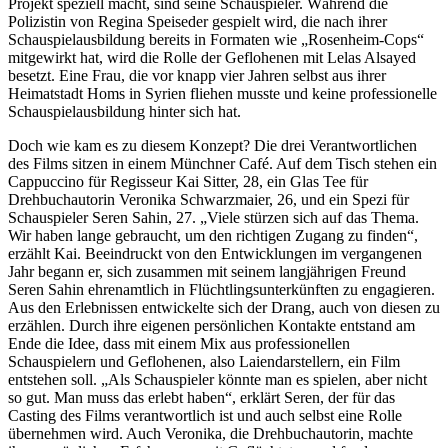
Projekt speziell macht, sind seine Schauspieler. Während die
Polizistin von Regina Speiseder gespielt wird, die nach ihrer
Schauspielausbildung bereits in Formaten wie „Rosenheim-Cops“
mitgewirkt hat, wird die Rolle der Geflohenen mit Lelas Alsayed
besetzt. Eine Frau, die vor knapp vier Jahren selbst aus ihrer
Heimatstadt Homs in Syrien fliehen musste und keine professionelle
Schauspielausbildung hinter sich hat.
Doch wie kam es zu diesem Konzept? Die drei Verantwortlichen
des Films sitzen in einem Münchner Café. Auf dem Tisch stehen ein
Cappuccino für Regisseur Kai Sitter, 28, ein Glas Tee für
Drehbuchautorin Veronika Schwarzmaier, 26, und ein Spezi für
Schauspieler Seren Sahin, 27. „Viele stürzen sich auf das Thema.
Wir haben lange gebraucht, um den richtigen Zugang zu finden“,
erzählt Kai. Beeindruckt von den Entwicklungen im vergangenen
Jahr begann er, sich zusammen mit seinem langjährigen Freund
Seren Sahin ehrenamtlich in Flüchtlingsunterkünften zu engagieren.
Aus den Erlebnissen entwickelte sich der Drang, auch von diesen zu
erzählen. Durch ihre eigenen persönlichen Kontakte entstand am
Ende die Idee, dass mit einem Mix aus professionellen
Schauspielern und Geflohenen, also Laiendarstellern, ein Film
entstehen soll. „Als Schauspieler könnte man es spielen, aber nicht
so gut. Man muss das erlebt haben“, erklärt Seren, der für das
Casting des Films verantwortlich ist und auch selbst eine Rolle
übernehmen wird. Auch Veronika, die Drehbuchautorin, machte