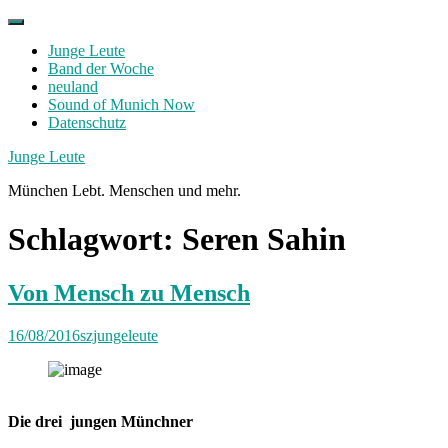
Skip
to
Junge Leute
content
Band der Woche
neuland
Sound of Munich Now
Datenschutz
Facebook
Twitter
Instagram
Junge Leute
München Lebt. Menschen und mehr.
Schlagwort:
Seren Sahin
Von Mensch zu Mensch
16/08/2016
szjungeleute
Die drei jungen Münchner