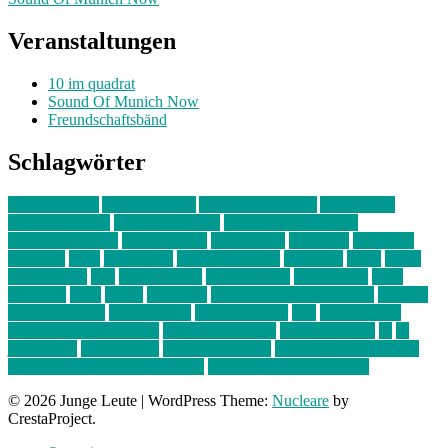
Veranstaltungen
10 im quadrat
Sound Of Munich Now
Freundschaftsbänd
Schlagwörter
10 im Quadrat
Amelie Völker
Anastasia Trenkler
Ausstellung
bahnwärter thiel
Band der Woche
Bei Krause zu Hause
Beziehungsweise
ein abend mit
farbenladen
feierwerk
fotografie
Hip-Hop
indie
junge leute
junges münchen
Kolumne
kunst
Liebe
Lisi Wasmer
lmu
lost weekend
Louis Seibert
Max Fluder
mein
münchen
milla
musik
München
Münchens junge Kreative
neuland
ornella cosenza
Partnerschaft
Philipp Kreiter
pop
Rita Argauer
Sound Of Munich Now
Stefanie Witterauf
susanne krause
sz
sz
junge leute
szjungeleute
theresa parstorfer
Von Freitag bis Freitag
von freitag bis freitag münchen
Zeichen der Freundschaft
© 2026 Junge Leute
|
WordPress Theme:
Nucleare
by
CrestaProject.