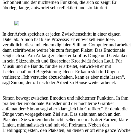
Schönheit und der nüchternen Funktion, die sich so zeigt: Er
überlegt lange, antwortet sehr reflektiert und strukturiert.
In der Arbeit speichert er jeden Zwischenschritt in einer eignen
Datei ab. Simon hat klare Prozesse: Er entwickelt eine Idee,
verbildlicht diese mit einem digitalen Stift am Computer und arbeitet
dann schriftweise weiter bis zum fertigen Plakat. Das Emotionale
zeigt sich so: Am Anfang zeichnet er kopflos Dinge und Gedanken
in sein Skizzenbuch und lässt seiner Kreativität freien Lauf. Für
Musik und die Bands, für die er arbeitet, entwickelt er mit
Leidenschaft und Begeisterung Ideen. Er kann sich in Dingen
verlieren: „Ich versuche abzuschalten, kann es aber nicht lassen“,
sagt Simon, der oft nach der Arbeit zu Hause weiter arbeitet.
Simon bewegt zwischen Emotion und nüchterner Funktion. In ihm
prallen der emotionale Künstler und der nüchterne Grafiker
aufeinander: Simon sagt aber klar: „Ich bin Grafiker.“ Er denkt die
Dinge vom vorgegebenen Ziel aus. Das sieht man auch an den
Plakaten. Sie wirken durchdacht: selten mehr als drei Farben, klare
Linien, minimalistisch und mit viel Freiraum. Neben den
Lieblingsprojekten, den Plakaten, an denen er oft eine ganze Woche