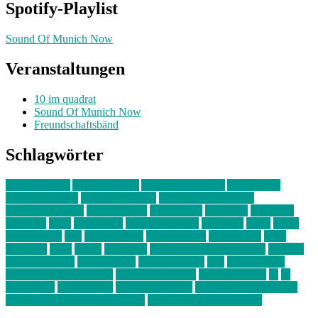
Spotify-Playlist
Sound Of Munich Now
Veranstaltungen
10 im quadrat
Sound Of Munich Now
Freundschaftsbänd
Schlagwörter
10 im Quadrat
Amelie Völker
Anastasia Trenkler
Ausstellung
bahnwärter thiel
Band der Woche
Bei Krause zu Hause
Beziehungsweise
ein abend mit
farbenladen
feierwerk
fotografie
Hip-Hop
indie
junge leute
junges münchen
Kolumne
kunst
Liebe
Lisi Wasmer
lmu
lost weekend
Louis Seibert
Max Fluder
mein
münchen
milla
musik
München
Münchens junge Kreative
neuland
ornella cosenza
Partnerschaft
Philipp Kreiter
pop
Rita Argauer
Sound Of Munich Now
Stefanie Witterauf
susanne krause
sz
sz
junge leute
szjungeleute
theresa parstorfer
Von Freitag bis Freitag
von freitag bis freitag münchen
Zeichen der Freundschaft