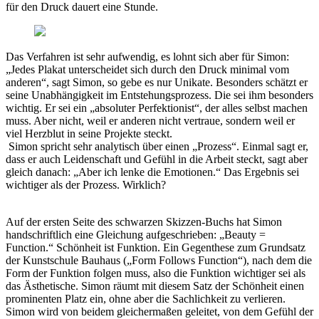
für den Druck dauert eine Stunde.
Das Verfahren ist sehr aufwendig, es lohnt sich aber für Simon:
„Jedes Plakat unterscheidet sich durch den Druck minimal vom
anderen“, sagt Simon, so gebe es nur Unikate. Besonders schätzt er
seine Unabhängigkeit im Entstehungsprozess. Die sei ihm besonders
wichtig. Er sei ein „absoluter Perfektionist“, der alles selbst machen
muss. Aber nicht, weil er anderen nicht vertraue, sondern weil er
viel Herzblut in seine Projekte steckt.
Simon spricht sehr analytisch über einen „Prozess“. Einmal sagt er,
dass er auch Leidenschaft und Gefühl in die Arbeit steckt, sagt aber
gleich danach: „Aber ich lenke die Emotionen.“ Das Ergebnis sei
wichtiger als der Prozess. Wirklich?
Auf der ersten Seite des schwarzen Skizzen-Buchs hat Simon
handschriftlich eine Gleichung aufgeschrieben: „Beauty =
Function.“ Schönheit ist Funktion. Ein Gegenthese zum Grundsatz
der Kunstschule Bauhaus („Form Follows Function“), nach dem die
Form der Funktion folgen muss, also die Funktion wichtiger sei als
das Ästhetische. Simon räumt mit diesem Satz der Schönheit einen
prominenten Platz ein, ohne aber die Sachlichkeit zu verlieren.
Simon wird von beidem gleichermaßen geleitet, von dem Gefühl der