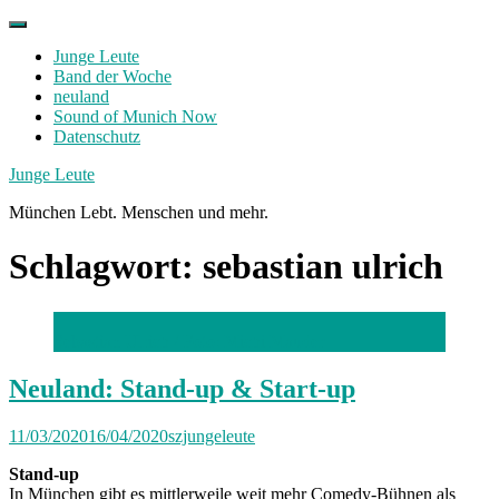
Skip
to
Junge Leute
content
Band der Woche
neuland
Sound of Munich Now
Datenschutz
Facebook
Twitter
Instagram
Junge Leute
München Lebt. Menschen und mehr.
Schlagwort:
sebastian ulrich
Sebastian Ulrich /
Foto: Michi Mauder
Neuland: Stand-up & Start-up
11/03/2020
16/04/2020
szjungeleute
Stand-up
In München gibt es mittlerweile weit mehr Comedy-Bühnen als