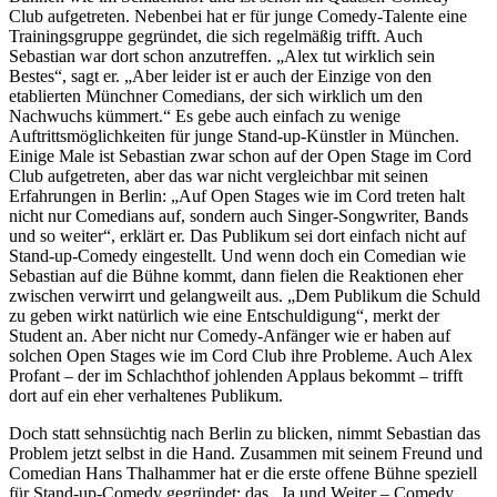
Club aufgetreten. Nebenbei hat er für junge Comedy-Talente eine
Trainingsgruppe gegründet, die sich regelmäßig trifft. Auch
Sebastian war dort schon anzutreffen. „Alex tut wirklich sein
Bestes“, sagt er. „Aber leider ist er auch der Einzige von den
etablierten Münchner Comedians, der sich wirklich um den
Nachwuchs kümmert.“ Es gebe auch einfach zu wenige
Auftrittsmöglichkeiten für junge Stand-up-Künstler in München.
Einige Male ist Sebastian zwar schon auf der Open Stage im Cord
Club aufgetreten, aber das war nicht vergleichbar mit seinen
Erfahrungen in Berlin: „Auf Open Stages wie im Cord treten halt
nicht nur Comedians auf, sondern auch Singer-Songwriter, Bands
und so weiter“, erklärt er. Das Publikum sei dort einfach nicht auf
Stand-up-Comedy eingestellt. Und wenn doch ein Comedian wie
Sebastian auf die Bühne kommt, dann fielen die Reaktionen eher
zwischen verwirrt und gelangweilt aus. „Dem Publikum die Schuld
zu geben wirkt natürlich wie eine Entschuldigung“, merkt der
Student an. Aber nicht nur Comedy-Anfänger wie er haben auf
solchen Open Stages wie im Cord Club ihre Probleme. Auch Alex
Profant – der im Schlachthof johlenden Applaus bekommt – trifft
dort auf ein eher verhaltenes Publikum.
Doch statt sehnsüchtig nach Berlin zu blicken, nimmt Sebastian das
Problem jetzt selbst in die Hand. Zusammen mit seinem Freund und
Comedian Hans Thalhammer hat er die erste offene Bühne speziell
für Stand-up-Comedy gegründet: das „Ja und Weiter – Comedy