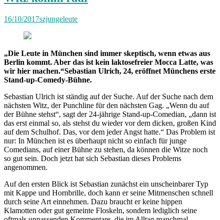
16/10/2017
szjungeleute
„Die Leute in München sind immer skeptisch, wenn etwas aus
Berlin kommt. Aber das ist kein laktosefreier Mocca Latte, was
wir hier machen.“Sebastian Ulrich, 24, eröffnet Münchens erste
Stand-up-Comedy-Bühne.
Sebastian Ulrich ist ständig auf der Suche. Auf der Suche nach dem
nächsten Witz, der Punchline für den nächsten Gag. „Wenn du auf
der Bühne stehst“, sagt der 24-jährige Stand-up-Comedian, „dann ist
das erst einmal so, als stehst du wieder vor dem dicken, großen Kind
auf dem Schulhof. Das, vor dem jeder Angst hatte.“ Das Problem ist
nur: In München ist es überhaupt nicht so einfach für junge
Comedians, auf einer Bühne zu stehen, da können die Witze noch
so gut sein. Doch jetzt hat sich Sebastian dieses Problems
angenommen.
Auf den ersten Blick ist Sebastian zunächst ein unscheinbarer Typ
mit Kappe und Hornbrille, doch kann er seine Mitmenschen schnell
durch seine Art einnehmen. Dazu braucht er keine hippen
Klamotten oder gut gemeinte Floskeln, sondern lediglich seine
oftmals unpassenden Kommentare, die im Alltag manchmal