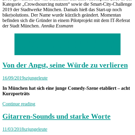
Kategorie „Crowdsourcing nutzen“ sowie die Smart-City-Challenge
2019 der Stadtwerke München. Damals hieß das Start-up noch
bike|solutions. Der Name wurde kürzlich geändert. Momentan
befinden sich die Gründer in einem Pilotprojekt mit dem IT-Referat
der Stadt München.
Annika Essmann
(c) Sebastian Ulrich, Varvara Kalupina, Niko Neithardt,
Vishal Arora, Ana Lucia, Hani Who, Renate Schmidt,
Nadja Ellinger
Von der Angst, seine Würde zu verlieren
16/09/2019
szjungeleute
In München hat sich eine junge Comedy-Szene etabliert – acht
Kurzporträts
„Von
Continue reading
der
Angst,
Gitarren-Sounds und starke Worte
seine
Würde
11/03/2018
szjungeleute
zu