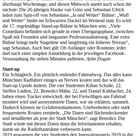
überhaupt Wochentage, und diesen Mittwoch startet auch schon die
nächste: Die 26-jährigen Hauke van Göns und Sebastian Ulrich
laden zum Spin-off von Sebastians „Ja und Weiter“ Bühne: „Wuff
und Weiter“ findet im Schwarzen Dackel im Westend statt. Es wird
die 17. regelmäßige Stand-up-Bühne in München sein: „Viele
Comedians befinden sich gerade in einer Übergangsphase, zwischen
Spaß mit Freunden und langsamer Professionalisierung. Eine extra
Bühne bringt mehr Stagetime und langfristig ein höheres Niveau“,
sagt Sebastian. Auch hier gilt: Ob Anfänger oder Routinier, jeder
darf nach einer simplen Anmeldung in der jeweiligen Facebook-
Veranstaltung für sieben Minuten auftreten.
Aylin Dogan
Start-up
Ein Schlagloch. Ein plötzlich endender Fahrradweg. Das alles kann
Münchner Radfahrer einiges an Nerven kosten und das will das
Start-up Upride ändern. Die vier Studenten Kilian Schulte, 22,
Steffen Linßen, 22, Benedict Mähn, 22, und Daniel Kühbacher, 24,
haben einen Tracker entwickelt, der bei Freiwilligen ans Fahrrad
montiert wird und anonymisierte Daten, wie sie erklären, sammelt.
Dadurch können sie Gefahrensituationen, Unebenheiten oder stark
frequentierte Routen ermitteln. „Die Daten sind flächendeckender
und detaillierter als jene der Stadt München“, sagt Benedict. Die
Stadt würde mit diesen Daten dann die Informationen erhalten,
damit sie die Radinfrastruktur verbessern kann.
2019 gewannen die vier Studenten den Innovationspreis 2019 in der