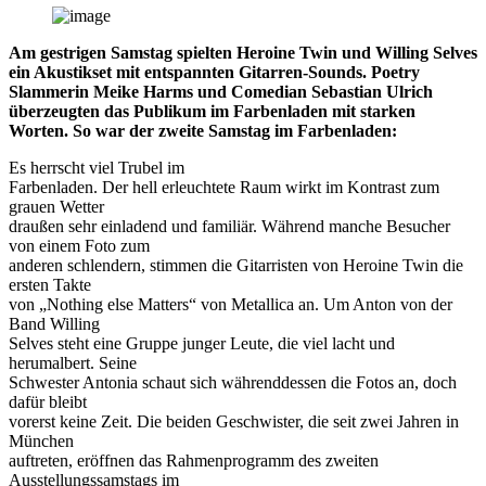
verlieren“
Am gestrigen Samstag spielten Heroine Twin und Willing Selves
ein Akustikset mit entspannten Gitarren-Sounds. Poetry
Slammerin Meike Harms und Comedian Sebastian Ulrich
überzeugten das Publikum im Farbenladen mit starken
Worten. So war der zweite Samstag im Farbenladen:
Es herrscht viel Trubel im
Farbenladen. Der hell erleuchtete Raum wirkt im Kontrast zum
grauen Wetter
draußen sehr einladend und familiär. Während manche Besucher
von einem Foto zum
anderen schlendern, stimmen die Gitarristen von Heroine Twin die
ersten Takte
von „Nothing else Matters“ von Metallica an. Um Anton von der
Band Willing
Selves steht eine Gruppe junger Leute, die viel lacht und
herumalbert. Seine
Schwester Antonia schaut sich währenddessen die Fotos an, doch
dafür bleibt
vorerst keine Zeit. Die beiden Geschwister, die seit zwei Jahren in
München
auftreten, eröffnen das Rahmenprogramm des zweiten
Ausstellungssamstags im