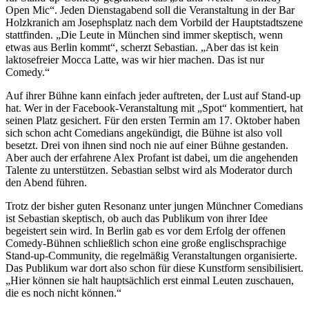
Open Mic“. Jeden Dienstagabend soll die Veranstaltung in der Bar
Holzkranich am Josephsplatz nach dem Vorbild der Hauptstadtszene
stattfinden. „Die Leute in München sind immer skeptisch, wenn
etwas aus Berlin kommt“, scherzt Sebastian. „Aber das ist kein
laktosefreier Mocca Latte, was wir hier machen. Das ist nur
Comedy.“
Auf ihrer Bühne kann einfach jeder auftreten, der Lust auf Stand-up
hat. Wer in der Facebook-Veranstaltung mit „Spot“ kommentiert, hat
seinen Platz gesichert. Für den ersten Termin am 17. Oktober haben
sich schon acht Comedians angekündigt, die Bühne ist also voll
besetzt. Drei von ihnen sind noch nie auf einer Bühne gestanden.
Aber auch der erfahrene Alex Profant ist dabei, um die angehenden
Talente zu unterstützen. Sebastian selbst wird als Moderator durch
den Abend führen.
Trotz der bisher guten Resonanz unter jungen Münchner Comedians
ist Sebastian skeptisch, ob auch das Publikum von ihrer Idee
begeistert sein wird. In Berlin gab es vor dem Erfolg der offenen
Comedy-Bühnen schließlich schon eine große englischsprachige
Stand-up-Community, die regelmäßig Veranstaltungen organisierte.
Das Publikum war dort also schon für diese Kunstform sensibilisiert.
„Hier können sie halt hauptsächlich erst einmal Leuten zuschauen,
die es noch nicht können.“