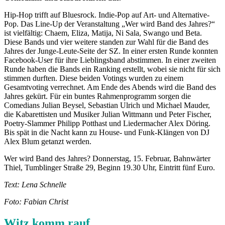
Hip-Hop trifft auf Bluesrock. Indie-Pop auf Art- und Alternative-
Pop. Das Line-Up der Veranstaltung „Wer wird Band des Jahres?“
ist vielfältig: Chaem, Eliza, Matija, Ni Sala, Swango und Beta.
Diese Bands und vier weitere standen zur Wahl für die Band des
Jahres der Junge-Leute-Seite der SZ. In einer ersten Runde konnten
Facebook-User für ihre Lieblingsband abstimmen. In einer zweiten
Runde haben die Bands ein Ranking erstellt, wobei sie nicht für sich
stimmen durften. Diese beiden Votings wurden zu einem
Gesamtvoting verrechnet. Am Ende des Abends wird die Band des
Jahres gekürt. Für ein buntes Rahmenprogramm sorgen die
Comedians Julian Beysel, Sebastian Ulrich und Michael Mauder,
die Kabarettisten und Musiker Julian Wittmann und Peter Fischer,
Poetry-Slammer Philipp Potthast und Liedermacher Alex Döring.
Bis spät in die Nacht kann zu House- und Funk-Klängen von DJ
Alex Blum getanzt werden.
Wer wird Band des Jahres? Donnerstag, 15. Februar, Bahnwärter
Thiel, Tumblinger Straße 29, Beginn 19.30 Uhr, Eintritt fünf Euro.
Text: Lena Schnelle
Foto: Fabian Christ
Witz komm rauf