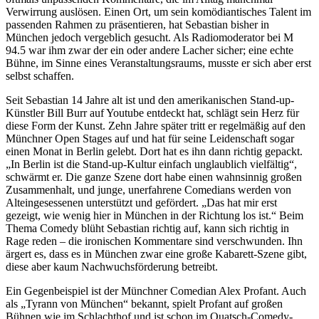
Verwirrung auslösen. Einen Ort, um sein komödiantisches Talent im
passenden Rahmen zu präsentieren, hat Sebastian bisher in
München jedoch vergeblich gesucht. Als Radiomoderator bei M
94.5 war ihm zwar der ein oder andere Lacher sicher; eine echte
Bühne, im Sinne eines Veranstaltungsraums, musste er sich aber erst
selbst schaffen.
Seit Sebastian 14 Jahre alt ist und den amerikanischen Stand-up-
Künstler Bill Burr auf Youtube entdeckt hat, schlägt sein Herz für
diese Form der Kunst. Zehn Jahre später tritt er regelmäßig auf den
Münchner Open Stages auf und hat für seine Leidenschaft sogar
einen Monat in Berlin gelebt. Dort hat es ihn dann richtig gepackt.
„In Berlin ist die Stand-up-Kultur einfach unglaublich vielfältig“,
schwärmt er. Die ganze Szene dort habe einen wahnsinnig großen
Zusammenhalt, und junge, unerfahrene Comedians werden von
Alteingesessenen unterstützt und gefördert. „Das hat mir erst
gezeigt, wie wenig hier in München in der Richtung los ist.“ Beim
Thema Comedy blüht Sebastian richtig auf, kann sich richtig in
Rage reden – die ironischen Kommentare sind verschwunden. Ihn
ärgert es, dass es in München zwar eine große Kabarett-Szene gibt,
diese aber kaum Nachwuchsförderung betreibt.
Ein Gegenbeispiel ist der Münchner Comedian Alex Profant. Auch
als „Tyrann von München“ bekannt, spielt Profant auf großen
Bühnen wie im Schlachthof und ist schon im Quatsch-Comedy-