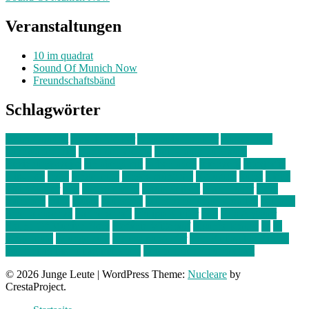
Veranstaltungen
10 im quadrat
Sound Of Munich Now
Freundschaftsbänd
Schlagwörter
10 im Quadrat
Amelie Völker
Anastasia Trenkler
Ausstellung
bahnwärter thiel
Band der Woche
Bei Krause zu Hause
Beziehungsweise
ein abend mit
farbenladen
feierwerk
fotografie
Hip-Hop
indie
junge leute
junges münchen
Kolumne
kunst
Liebe
Lisi Wasmer
lmu
lost weekend
Louis Seibert
Max Fluder
mein
münchen
milla
musik
München
Münchens junge Kreative
neuland
ornella cosenza
Partnerschaft
Philipp Kreiter
pop
Rita Argauer
Sound Of Munich Now
Stefanie Witterauf
susanne krause
sz
sz
junge leute
szjungeleute
theresa parstorfer
Von Freitag bis Freitag
von freitag bis freitag münchen
Zeichen der Freundschaft
© 2026 Junge Leute
|
WordPress Theme:
Nucleare
by
CrestaProject.