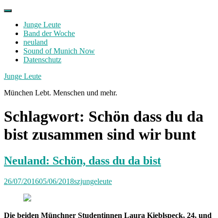
Skip
to
Junge Leute
content
Band der Woche
neuland
Sound of Munich Now
Datenschutz
Facebook
Twitter
Instagram
Junge Leute
München Lebt. Menschen und mehr.
Schlagwort:
Schön dass du da
bist zusammen sind wir bunt
Neuland: Schön, dass du da bist
26/07/2016
05/06/2018
szjungeleute
Die beiden Münchner Studentinnen Laura Kieblspeck, 24, und