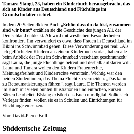
Tamara Stangl, 23, haben ein Kinderbuch herausgebracht, das
sich an Kinder aus Deutschland und Flüchtlinge im
Grundschulalter richtet.
In dem 20 Seiten dicken Buch
„Schön dass du da bist, zusammen
sind wir bunt“
erzählen sie die Geschichte des jungen Ali, der
Deutschland entdeckt. Ali wird mit westlichen Besonderheiten
konfrontiert. Ihn verwundert es etwa, dass Frauen in Deutschland im
Bikini ins Schwimmbad gehen. Diese Verwunderung sei real: „Als
ich geflüchteten Kindern aus einem Kinderbuch vorlas, haben alle
beim Anblick der Frau im Schwimmbad verschämt geschmunzelt“,
sagt Laura, die junge Flüchtlinge betreut und deshalb aufklären will.
Laura und Tamara wollen den Kindern Frauenrechte,
Meinungsfreiheit und Kinderrechte vermitteln. Wichtig war den
beiden Studentinnen, das Thema Flucht zu vermeiden: „Das kann
zu Retraumatisierungen führen“, sagt Laura. Die Themen werden
im Buch mit vielen bunten Illustrationen und einfachen, kurzen
Sätzen bearbeitet. Bislang existiert das Buch nur digital. Sollte sich
Verleger finden, wollen sie es in Schulen und Einrichtungen für
Flüchtlinge einsetzen.
Von: David-Pierce Brill
Süddeutsche Zeitung