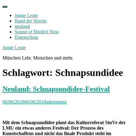
Skip
to
Junge Leute
content
Band der Woche
neuland
Sound of Munich Now
Datenschutz
Facebook
Twitter
Instagram
Junge Leute
München Lebt. Menschen und mehr.
Schlagwort:
Schnapsundidee
Neuland: Schnapsundidee-Festival
06/06/2018
06/06/2018
mbremmer
Mit dem Schnapsundidee plant das Kulturreferat StuVe der
LMU ein etwas anderes Festival: Der Prozess des
Kunstschaffens und nicht das finale Produkt steht im