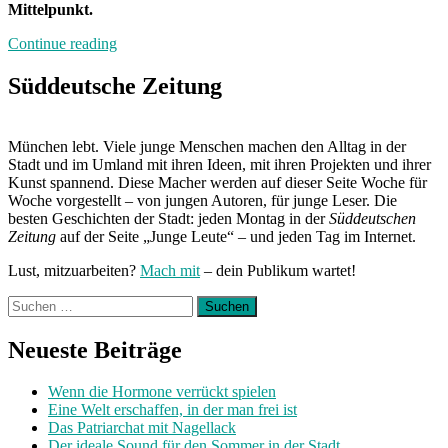
Mittelpunkt.
„Neuland:
Continue reading
Schnapsundidee-
Festival“
Süddeutsche Zeitung
München lebt. Viele junge Menschen machen den Alltag in der
Stadt und im Umland mit ihren Ideen, mit ihren Projekten und ihrer
Kunst spannend. Diese Macher werden auf dieser Seite Woche für
Woche vorgestellt – von jungen Autoren, für junge Leser. Die
besten Geschichten der Stadt: jeden Montag in der
Süddeutschen
Zeitung
auf der Seite „Junge Leute“ – und jeden Tag im Internet.
Lust, mitzuarbeiten?
Mach mit
– dein Publikum wartet!
Suchen
nach:
Neueste Beiträge
Wenn die Hormone verrückt spielen
Eine Welt erschaffen, in der man frei ist
Das Patriarchat mit Nagellack
Der ideale Sound für den Sommer in der Stadt