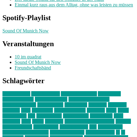
Einmal kurz raus aus dem Alltag, ohne was leisten zu müssen
Spotify-Playlist
Sound Of Munich Now
Veranstaltungen
10 im quadrat
Sound Of Munich Now
Freundschaftsbänd
Schlagwörter
10 im Quadrat
Amelie Völker
Anastasia Trenkler
Ausstellung
bahnwärter thiel
Band der Woche
Bei Krause zu Hause
Beziehungsweise
ein abend mit
farbenladen
feierwerk
fotografie
Hip-Hop
indie
junge leute
junges münchen
Kolumne
kunst
Liebe
Lisi Wasmer
lmu
lost weekend
Louis Seibert
Max Fluder
mein
münchen
milla
musik
München
Münchens junge Kreative
neuland
ornella cosenza
Partnerschaft
Philipp Kreiter
pop
Rita Argauer
Sound Of Munich Now
Stefanie Witterauf
susanne krause
sz
sz