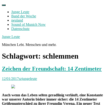
Skip
to
Junge Leute
content
Band der Woche
neuland
Sound of Munich Now
Datenschutz
Facebook
Twitter
Instagram
Junge Leute
München Lebt. Menschen und mehr.
Schlagwort:
schlemmen
Zeichen der Freundschaft: 14 Zentimeter
12/01/2017
szjungeleute
Auch wenn das Leben selten geradlinig verläuft, eine Konstante
war unserer Autorin bisher immer sicher: die 14 Zentimeter
Größenunterschied zu ihrer Freundin Verena. Ein neuer Text