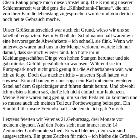
Clean-Eating prägte mich diese Umstellung. Die Krönung unserer
Schlemmerzeit war übrigens die „Kühlschrank-Flatrate“, die mir
von ihrer Familie lebenslang zugesprochen wurde und von der ich
noch heute Gebrauch mache.
Unser Größenunterschied war auch ein Grund, wieso wir uns so
fabelhaft ergänzten. Beim Fußball der Schulmannschaft waren wir
eine hervorragende Abwehrkette – ich schnell, sie flink. Wenn wir
unterwegs waren und uns in der Menge verloren, wartete ich nur
darauf, dass sie mich wieder fand. Ich holte ihr in
Kleidungsgeschäften Dinge von hohen Stangen herunter und sie
gab mir das Gefühl, persönlich zu wachsen. Während sie im
Europapark noch nicht groß genug für die Achterbahnen war, war
ich zu feige. Doch das machte nichts – unseren Spaß hatten wir
sowieso. Einmal bauten wir uns sogar ein Rad mit einem weiteren
Sattel auf dem Gepäckträger und fuhren damit herum. Und obwohl
ich meistens hinten saß, durfte ich nicht einfach nur faulenzen.
Meine Beine waren lang genug, um zu den Pedalen zu kommen und
so musste auch ich meinen Teil zur Fortbewegung beitragen. Ein
Sinnbild für unsere Freundschaft – sie lenkte, ich gab Antrieb.
Letztens feierten wir Verenas 21.Geburtstag, drei Monate vor
meinem eigenen. Auf den Fotos sieht man immer noch: 14
Zentimeter Größenunterschied. Er wird bleiben, denn wir sind
ausgewachsen. Ein gutes Zeichen für mich – ich bleibe die Größere.