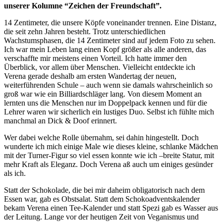
unserer Kolumne “Zeichen der Freundschaft”.
14 Zentimeter, die unsere Köpfe voneinander trennen. Eine Distanz,
die seit zehn Jahren besteht. Trotz unterschiedlichen
Wachstumsphasen, die 14 Zentimeter sind auf jedem Foto zu sehen.
Ich war mein Leben lang einen Kopf größer als alle anderen, das
verschaffte mir meistens einen Vorteil. Ich hatte immer den
Überblick, vor allem über Menschen. Vielleicht entdeckte ich
Verena gerade deshalb am ersten Wandertag der neuen,
weiterführenden Schule – auch wenn sie damals wahrscheinlich so
groß war wie ein Billiardschläger lang. Von diesem Moment an
lernten uns die Menschen nur im Doppelpack kennen und für die
Lehrer waren wir sicherlich ein lustiges Duo. Selbst ich fühlte mich
manchmal an Dick & Doof erinnert.
Wer dabei welche Rolle übernahm, sei dahin hingestellt. Doch
wunderte ich mich einige Male wie dieses kleine, schlanke Mädchen
mit der Turner-Figur so viel essen konnte wie ich –breite Statur, mit
mehr Kraft als Eleganz. Doch Verena aß auch um einiges gesünder
als ich.
Statt der Schokolade, die bei mir daheim obligatorisch nach dem
Essen war, gab es Obstsalat. Statt dem Schokoadventskalender
bekam Verena einen Tee-Kalender und statt Spezi gab es Wasser aus
der Leitung. Lange vor der heutigen Zeit von Veganismus und