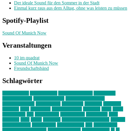
Der ideale Sound für den Sommer in der Stadt
Einmal kurz raus aus dem Alltag, ohne was leisten zu müssen
Spotify-Playlist
Sound Of Munich Now
Veranstaltungen
10 im quadrat
Sound Of Munich Now
Freundschaftsbänd
Schlagwörter
10 im Quadrat
Amelie Völker
Anastasia Trenkler
Ausstellung
bahnwärter thiel
Band der Woche
Bei Krause zu Hause
Beziehungsweise
ein abend mit
farbenladen
feierwerk
fotografie
Hip-Hop
indie
junge leute
junges münchen
Kolumne
kunst
Liebe
Lisi Wasmer
lmu
lost weekend
Louis Seibert
Max Fluder
mein
münchen
milla
musik
München
Münchens junge Kreative
neuland
ornella cosenza
Partnerschaft
Philipp Kreiter
pop
Rita Argauer
Sound Of Munich Now
Stefanie Witterauf
susanne krause
sz
sz