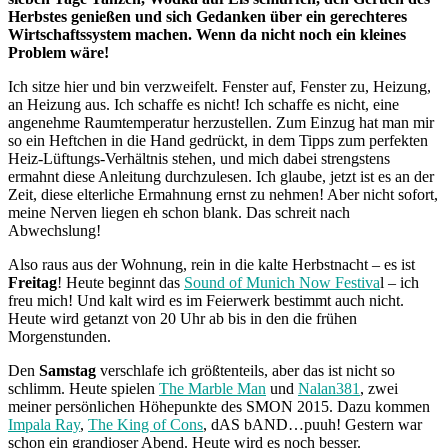
Herbstes genießen und sich Gedanken über ein gerechteres
Wirtschaftssystem machen. Wenn da nicht noch ein kleines
Problem wäre!
Ich sitze hier und bin verzweifelt. Fenster auf, Fenster zu, Heizung,
an Heizung aus. Ich schaffe es nicht! Ich schaffe es nicht, eine
angenehme Raumtemperatur herzustellen. Zum Einzug hat man mir
so ein Heftchen in die Hand gedrückt, in dem Tipps zum perfekten
Heiz-Lüftungs-Verhältnis stehen, und mich dabei strengstens
ermahnt diese Anleitung durchzulesen. Ich glaube, jetzt ist es an der
Zeit, diese elterliche Ermahnung ernst zu nehmen! Aber nicht sofort,
meine Nerven liegen eh schon blank. Das schreit nach
Abwechslung!
Also raus aus der Wohnung, rein in die kalte Herbstnacht – es ist
Freitag
! Heute beginnt das
Sound of Munich Now Festiva
l – ich
freu mich! Und kalt wird es im Feierwerk bestimmt auch nicht.
Heute wird getanzt von 20 Uhr ab bis in den die frühen
Morgenstunden.
Den
Samstag
verschlafe ich größtenteils, aber das ist nicht so
schlimm. Heute spielen
The Marble Man
und
Nalan381
, zwei
meiner persönlichen Höhepunkte des SMON 2015. Dazu kommen
Impala Ray
,
The King of Cons
, dAS bAND…puuh! Gestern war
schon ein grandioser Abend. Heute wird es noch besser.