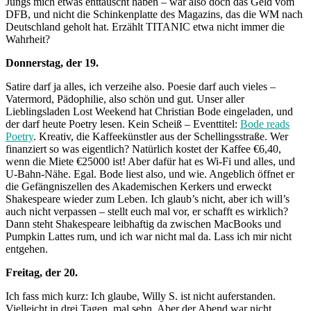
Jungs mich etwas enttäuscht haben – war also doch das Geld vom
DFB, und nicht die Schinkenplatte des Magazins, das die WM nach
Deutschland geholt hat. Erzählt TITANIC etwa nicht immer die
Wahrheit?
Donnerstag, der 19.
Satire darf ja alles, ich verzeihe also. Poesie darf auch vieles –
Vatermord, Pädophilie, also schön und gut. Unser aller
Lieblingsladen Lost Weekend hat Christian Bode eingeladen, und
der darf heute Poetry lesen. Kein Scheiß – Eventtitel:
Bode reads
Poetry
. Kreativ, die Kaffeekünstler aus der Schellingsstraße. Wer
finanziert so was eigentlich? Natürlich kostet der Kaffee €6,40,
wenn die Miete €25000 ist! Aber dafür hat es Wi-Fi und alles, und
U-Bahn-Nähe. Egal. Bode liest also, und wie. Angeblich öffnet er
die Gefängniszellen des Akademischen Kerkers und erweckt
Shakespeare wieder zum Leben. Ich glaub’s nicht, aber ich will’s
auch nicht verpassen – stellt euch mal vor, er schafft es wirklich?
Dann steht Shakespeare leibhaftig da zwischen MacBooks und
Pumpkin Lattes rum, und ich war nicht mal da. Lass ich mir nicht
entgehen.
Freitag, der 20.
Ich fass mich kurz: Ich glaube, Willy S. ist nicht auferstanden.
Vielleicht in drei Tagen, mal sehn. Aber der Abend war nicht