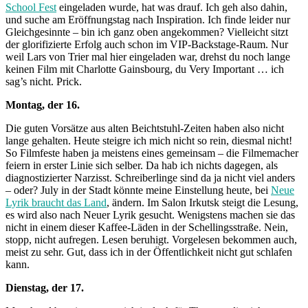
School Fest
eingeladen wurde, hat was drauf. Ich geh also dahin,
und suche am Eröffnungstag nach Inspiration. Ich finde leider nur
Gleichgesinnte – bin ich ganz oben angekommen? Vielleicht sitzt
der glorifizierte Erfolg auch schon im VIP-Backstage-Raum. Nur
weil Lars von Trier mal hier eingeladen war, drehst du noch lange
keinen Film mit Charlotte Gainsbourg, du Very Important … ich
sag’s nicht. Prick.
Montag, der 16.
Die guten Vorsätze aus alten Beichtstuhl-Zeiten haben also nicht
lange gehalten. Heute steigre ich mich nicht so rein, diesmal nicht!
So Filmfeste haben ja meistens eines gemeinsam – die Filmemacher
feiern in erster Linie sich selber. Da hab ich nichts dagegen, als
diagnostizierter Narzisst. Schreiberlinge sind da ja nicht viel anders
– oder? July in der Stadt könnte meine Einstellung heute, bei
Neue
Lyrik braucht das Land
, ändern. Im Salon Irkutsk steigt die Lesung,
es wird also nach Neuer Lyrik gesucht. Wenigstens machen sie das
nicht in einem dieser Kaffee-Läden in der Schellingsstraße. Nein,
stopp, nicht aufregen. Lesen beruhigt. Vorgelesen bekommen auch,
meist zu sehr. Gut, dass ich in der Öffentlichkeit nicht gut schlafen
kann.
Dienstag, der 17.