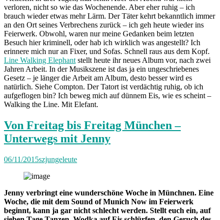
verloren, nicht so wie das Wochenende. Aber eher ruhig – ich
brauch wieder etwas mehr Lärm. Der Täter kehrt bekanntlich immer
an den Ort seines Verbrechens zurück – ich geh heute wieder ins
Feierwerk. Obwohl, waren nur meine Gedanken beim letzten
Besuch hier kriminell, oder hab ich wirklich was angestellt? Ich
erinnere mich nur an Fixer, und Sofas. Schnell raus aus dem Kopf.
Line Walking Elephant
stellt heute ihr neues Album vor, nach zwei
Jahren Arbeit. In der Musikszene ist das ja ein ungeschriebenes
Gesetz – je länger die Arbeit am Album, desto besser wird es
natürlich. Siehe Compton. Der Tatort ist verdächtig ruhig, ob ich
aufgeflogen bin? Ich beweg mich auf dünnem Eis, wie es scheint –
Walking the Line. Mit Elefant.
Von Freitag bis Freitag München –
Unterwegs mit Jenny
06/11/2015
szjungeleute
Jenny verbringt eine wunderschöne Woche in Münchnen. Eine
Woche, die mit dem Sound of Munich Now im Feierwerk
beginnt, kann ja gar nicht schlecht werden. Stellt euch ein, auf
sieben Tage Tanzen, Wodka auf Eis schlürfen, den Geruch des