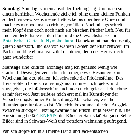
Sonntag!
Sonntag ist mein absoluter Lieblingstag. Und nach so
einem herrlichen Wochenende ziehe ich ohne einen kleinen Funken
schlechten Gewissens meine Bettdecke bis über beide Ohren und
mache es mir nochmal so richtig gemütlich. Nachmittags schreit
mein Kopf dann doch noch nach ein bisschen frischer Luft. Neu für
mich entdeckt habe ich den Park und die Gewächshäuser im
Botanischen Garten in Nymphenburg
. Da bekommt man den richtig
guten Sauerstoff, und das von wahren Exoten der Pflanzenwelt. Im
Park dann bitte einmal ganz tief einatmen, denn der Herbst riecht
ganz wunderbar.
Montag
e sind kritisch. Montage mag ich genauso wenig wie
Garfield. Deswegen versuche ich immer, etwas Besonders zum
Wochenanfang zu planen. Ich schwenke die Friedensfahne. Das
Heizproblem habe ich allerdings noch immer nicht gelöst und
zugegeben, die Infobroschüre auch noch nicht gelesen. Ich nehme
es mir fest vor. Jetzt treibt es mich erst mal ins Kunstfoyer der
Versicherungskammer Kulturstiftung. Mal schauen, wie die
Raumtemperatur dort so ist. Vielleicht bekommen die den Ausgleich
zwischen stickiger Heizungswärme und Frischluft ja besser hin. Die
Ausstellung heißt
GENESIS
, der Künstler Sabastiaõ Salgado. Seine
Bilder sind in Schwarz-Weiß und trotzdem wahnsinnig aufregend.
Panisch stopfe ich in all meine Hand-und Jackentaschen