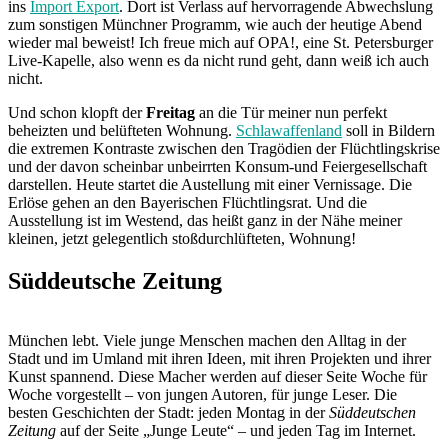
ins
Import Export
. Dort ist Verlass auf hervorragende Abwechslung
zum sonstigen Münchner Programm, wie auch der heutige Abend
wieder mal beweist! Ich freue mich auf OPA!, eine St. Petersburger
Live-Kapelle, also wenn es da nicht rund geht, dann weiß ich auch
nicht.
Und schon klopft der
Freitag
an die Tür meiner nun perfekt
beheizten und belüfteten Wohnung.
Schlawaffenland
soll in Bildern
die extremen Kontraste zwischen den Tragödien der Flüchtlingskrise
und der davon scheinbar unbeirrten Konsum-und Feiergesellschaft
darstellen. Heute startet die Austellung mit einer Vernissage. Die
Erlöse gehen an den Bayerischen Flüchtlingsrat. Und die
Ausstellung ist im Westend, das heißt ganz in der Nähe meiner
kleinen, jetzt gelegentlich stoßdurchlüfteten, Wohnung!
Süddeutsche Zeitung
München lebt. Viele junge Menschen machen den Alltag in der
Stadt und im Umland mit ihren Ideen, mit ihren Projekten und ihrer
Kunst spannend. Diese Macher werden auf dieser Seite Woche für
Woche vorgestellt – von jungen Autoren, für junge Leser. Die
besten Geschichten der Stadt: jeden Montag in der
Süddeutschen
Zeitung
auf der Seite „Junge Leute“ – und jeden Tag im Internet.