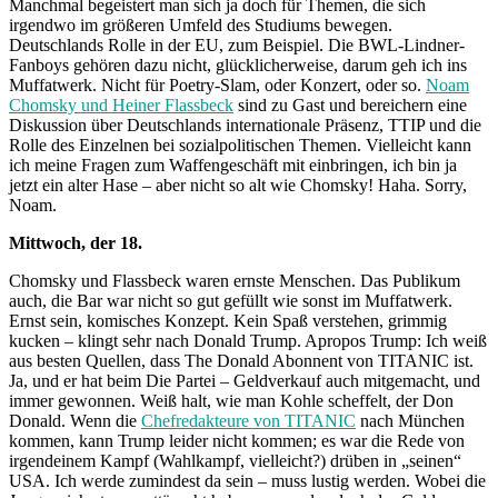
Manchmal begeistert man sich ja doch für Themen, die sich
irgendwo im größeren Umfeld des Studiums bewegen.
Deutschlands Rolle in der EU, zum Beispiel. Die BWL-Lindner-
Fanboys gehören dazu nicht, glücklicherweise, darum geh ich ins
Muffatwerk. Nicht für Poetry-Slam, oder Konzert, oder so.
Noam
Chomsky und Heiner Flassbeck
sind zu Gast und bereichern eine
Diskussion über Deutschlands internationale Präsenz, TTIP und die
Rolle des Einzelnen bei sozialpolitischen Themen. Vielleicht kann
ich meine Fragen zum Waffengeschäft mit einbringen, ich bin ja
jetzt ein alter Hase – aber nicht so alt wie Chomsky! Haha. Sorry,
Noam.
Mittwoch, der 18.
Chomsky und Flassbeck waren ernste Menschen. Das Publikum
auch, die Bar war nicht so gut gefüllt wie sonst im Muffatwerk.
Ernst sein, komisches Konzept. Kein Spaß verstehen, grimmig
kucken – klingt sehr nach Donald Trump. Apropos Trump: Ich weiß
aus besten Quellen, dass The Donald Abonnent von TITANIC ist.
Ja, und er hat beim Die Partei – Geldverkauf auch mitgemacht, und
immer gewonnen. Weiß halt, wie man Kohle scheffelt, der Don
Donald. Wenn die
Chefredakteure von TITANIC
nach München
kommen, kann Trump leider nicht kommen; es war die Rede von
irgendeinem Kampf (Wahlkampf, vielleicht?) drüben in „seinen“
USA. Ich werde zumindest da sein – muss lustig werden. Wobei die