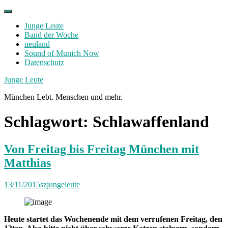
Skip
to
Junge Leute
content
Band der Woche
neuland
Sound of Munich Now
Datenschutz
Facebook
Twitter
Instagram
Junge Leute
München Lebt. Menschen und mehr.
Schlagwort:
Schlawaffenland
Von Freitag bis Freitag München mit
Matthias
13/11/2015
szjungeleute
Heute startet das Wochenende mit dem verrufenen Freitag, den