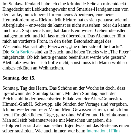
Im Schlawaffenland habe ich eine kriminelle Seite an mir entdeckt.
Eingedeckt mit Lebkuchengewehr und Smarties-Handgranaten von
der Tanke, bin ich bereit für ein neues Abenteuer, eine neue
Herausforderung – Elektro. Mit Elektro hat es sich genauso wie mit
Aberglaube – entweder du kannst es nicht ausstehen, oder du kannst
mich mal. Sag niemals nie, hat damals ein weiser Geheimdienstler
mal gemurmelt, und ich lass mich überreden. Das Abenteuer führt
mich an vorderste Front, in den tiefen Betondschungel des
Westends. Hansastraße, Feierwerk, „the other side of the tracks“.
Die
Sofa Surfers
sind zu Besuch, und haben Tracks wie „The Fixer“
mitgebracht. Ob ich heute genauso beeinflusst werde wie gestern?
Bleibt abzuwarten – ich hoffe nicht, sonst muss ich Mama wohl so
einiges erklären an Weihnachten.
Sonntag, der 15.
Sonntag, Tag des Herrn. Das Schöne an der Woche ist doch, dass
irgendwann der Sonntag kommt. Mit dem Sonntag, auch der
Beichtstuhl in der benachbarten Filiale von der Alter-Grauer-im-
Himmel-GmbH. Schwupp, alle Sünden der Vortage sind vergeben.
Ich bin wieder ein freier Mann. Mein Gewissen ist rein, und ich bin
bereit für glücklichere Tage, ganz ohne Waffen und Heroinkonsum.
Man soll sich bekannterweise mit Menschen umgeben, die
erfolgreicher sind als man selber. Irgendwas mit das Beste aus einem
selber rausholen. Wie auch immer, wer beim
International Film