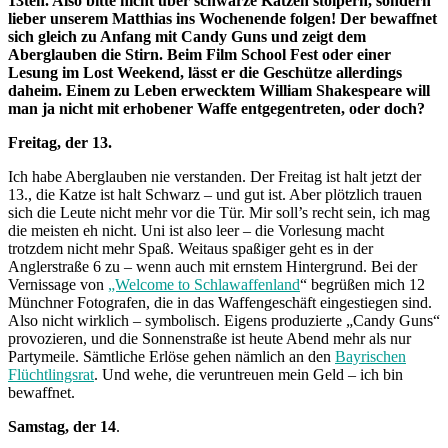
13ten. Also bitte nicht über schwarze Katzen stolpern, sondern
lieber unserem Matthias ins Wochenende folgen! Der bewaffnet
sich gleich zu Anfang mit Candy Guns und zeigt dem
Aberglauben die Stirn. Beim Film School Fest oder einer
Lesung im Lost Weekend, lässt er die Geschütze allerdings
daheim. Einem zu Leben erwecktem William Shakespeare will
man ja nicht mit erhobener Waffe entgegentreten, oder doch?
Freitag, der 13.
Ich habe Aberglauben nie verstanden. Der Freitag ist halt jetzt der
13., die Katze ist halt Schwarz – und gut ist. Aber plötzlich trauen
sich die Leute nicht mehr vor die Tür. Mir soll’s recht sein, ich mag
die meisten eh nicht. Uni ist also leer – die Vorlesung macht
trotzdem nicht mehr Spaß. Weitaus spaßiger geht es in der
Anglerstraße 6 zu – wenn auch mit ernstem Hintergrund. Bei der
Vernissage von
„Welcome to Schlawaffenland
“ begrüßen mich 12
Münchner Fotografen, die in das Waffengeschäft eingestiegen sind.
Also nicht wirklich – symbolisch. Eigens produzierte „Candy Guns“
provozieren, und die Sonnenstraße ist heute Abend mehr als nur
Partymeile. Sämtliche Erlöse gehen nämlich an den
Bayrischen
Flüchtlingsrat
. Und wehe, die veruntreuen mein Geld – ich bin
bewaffnet.
Samstag, der 14
.