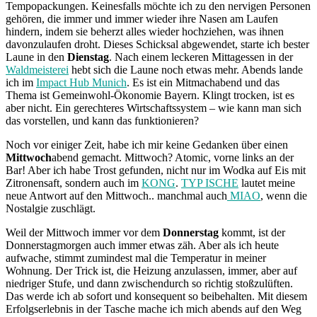
Tempopackungen. Keinesfalls möchte ich zu den nervigen Personen
gehören, die immer und immer wieder ihre Nasen am Laufen
hindern, indem sie beherzt alles wieder hochziehen, was ihnen
davonzulaufen droht. Dieses Schicksal abgewendet, starte ich bester
Laune in den
Dienstag
. Nach einem leckeren Mittagessen in der
Waldmeisterei
hebt sich die Laune noch etwas mehr. Abends lande
ich im
Impact Hub Munich
. Es ist ein Mitmachabend und das
Thema ist Gemeinwohl-Ökonomie Bayern. Klingt trocken, ist es
aber nicht. Ein gerechteres Wirtschaftssystem – wie kann man sich
das vorstellen, und kann das funktionieren?
Noch vor einiger Zeit, habe ich mir keine Gedanken über einen
Mittwoch
abend gemacht. Mittwoch? Atomic, vorne links an der
Bar! Aber ich habe Trost gefunden, nicht nur im Wodka auf Eis mit
Zitronensaft, sondern auch im
KONG
.
TYP ISCHE
lautet meine
neue Antwort auf den Mittwoch.. manchmal auch
MIAO
, wenn die
Nostalgie zuschlägt.
Weil der Mittwoch immer vor dem
Donnerstag
kommt, ist der
Donnerstagmorgen auch immer etwas zäh. Aber als ich heute
aufwache, stimmt zumindest mal die Temperatur in meiner
Wohnung. Der Trick ist, die Heizung anzulassen, immer, aber auf
niedriger Stufe, und dann zwischendurch so richtig stoßzulüften.
Das werde ich ab sofort und konsequent so beibehalten. Mit diesem
Erfolgserlebnis in der Tasche mache ich mich abends auf den Weg