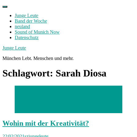
Skip
to
Junge Leute
content
Band der Woche
neuland
Sound of Munich Now
Datenschutz
Facebook
Twitter
Instagram
Junge Leute
München Lebt. Menschen und mehr.
Schlagwort:
Sarah Diosa
„München bunter machen“: Das wollen Sarah Diosa,
Swann Windisch (Mitte) und Samuel Frömel, hier vor
dem Kunstwerk von Jesaja Rüschenschmidt. Foto: Lara
Krüger
Wohin mit der Kreativität?
22/02/2021
szjungeleute