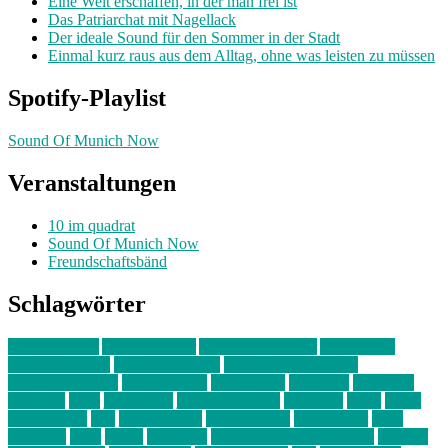
Eine Welt erschaffen, in der man frei ist
Das Patriarchat mit Nagellack
Der ideale Sound für den Sommer in der Stadt
Einmal kurz raus aus dem Alltag, ohne was leisten zu müssen
Spotify-Playlist
Sound Of Munich Now
Veranstaltungen
10 im quadrat
Sound Of Munich Now
Freundschaftsbänd
Schlagwörter
10 im Quadrat
Amelie Völker
Anastasia Trenkler
Ausstellung
bahnwärter thiel
Band der Woche
Bei Krause zu Hause
Beziehungsweise
ein abend mit
farbenladen
feierwerk
fotografie
Hip-Hop
indie
junge leute
junges münchen
Kolumne
kunst
Liebe
Lisi Wasmer
lmu
lost weekend
Louis Seibert
Max Fluder
mein
münchen
milla
musik
München
Münchens junge Kreative
neuland