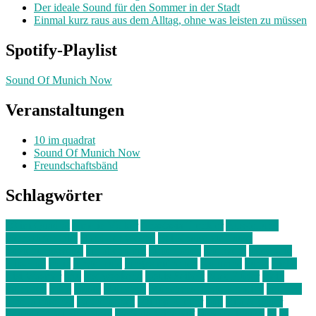
Der ideale Sound für den Sommer in der Stadt
Einmal kurz raus aus dem Alltag, ohne was leisten zu müssen
Spotify-Playlist
Sound Of Munich Now
Veranstaltungen
10 im quadrat
Sound Of Munich Now
Freundschaftsbänd
Schlagwörter
10 im Quadrat
Amelie Völker
Anastasia Trenkler
Ausstellung
bahnwärter thiel
Band der Woche
Bei Krause zu Hause
Beziehungsweise
ein abend mit
farbenladen
feierwerk
fotografie
Hip-Hop
indie
junge leute
junges münchen
Kolumne
kunst
Liebe
Lisi Wasmer
lmu
lost weekend
Louis Seibert
Max Fluder
mein
münchen
milla
musik
München
Münchens junge Kreative
neuland
ornella cosenza
Partnerschaft
Philipp Kreiter
pop
Rita Argauer
Sound Of Munich Now
Stefanie Witterauf
susanne krause
sz
sz