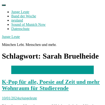
Skip
to
Junge Leute
content
Band der Woche
neuland
Sound of Munich Now
Datenschutz
Facebook
Twitter
Instagram
Junge Leute
München Lebt. Menschen und mehr.
Schlagwort:
Sarah Bruelheide
Foto: privat
K-Pop für alle, Poesie auf Zeit und mehr
Wohnraum für Studierende
10/01/2024
szjungeleute