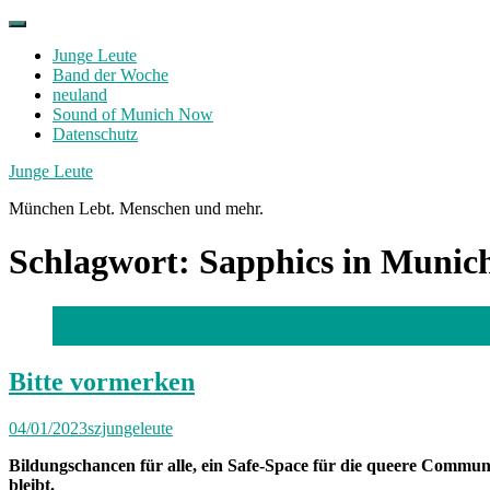
Skip
to
Junge Leute
content
Band der Woche
neuland
Sound of Munich Now
Datenschutz
Facebook
Twitter
Instagram
Junge Leute
München Lebt. Menschen und mehr.
Schlagwort:
Sapphics in Munic
Oliver Distl möchte mehr Menschen zum Poledance bringen und
Bitte vormerken
04/01/2023
szjungeleute
Bildungschancen für alle, ein Safe-Space für die queere Commun
bleibt.