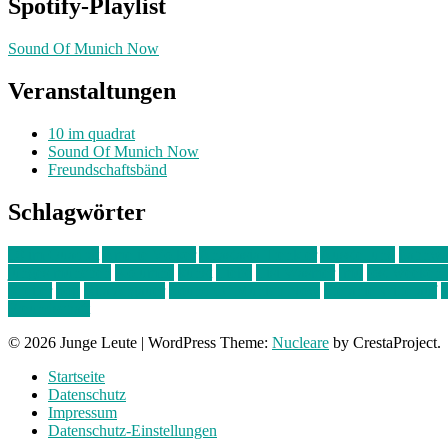
Spotify-Playlist
Sound Of Munich Now
Veranstaltungen
10 im quadrat
Sound Of Munich Now
Freundschaftsbänd
Schlagwörter
10 im Quadrat
Amelie Völker
Anastasia Trenkler
Ausstellung
bahnwär
junges münchen
Kolumne
kunst
Liebe
Lisi Wasmer
lmu
lost weeken
Kreiter
pop
Rita Argauer
Sound Of Munich Now
Stefanie Witterauf
s
Freundschaft
© 2026 Junge Leute
|
WordPress Theme:
Nucleare
by CrestaProject.
Startseite
Datenschutz
Impressum
Datenschutz-Einstellungen