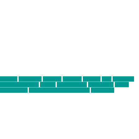
abend mit
farbenladen
feierwerk
fotografie
Hip-Hop
indie
junge leute
ens junge Kreative
neuland
ornella cosenza
Partnerschaft
Philipp
tag bis Freitag
von freitag bis freitag münchen
Zeichen der