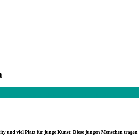
h
 nebenbei Vorurteile abbauen. (Foto: Andreas Liedl/Moving Art Imag
ity und viel Platz für junge Kunst: Diese jungen Menschen trage