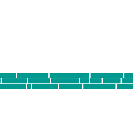
ter thiel
Band der Woche
Bei Krause zu Hause
Beziehungsweise
ein 
d
Louis Seibert
Max Fluder
mein münchen
milla
musik
München
Münch
usanne krause
sz
sz junge leute
szjungeleute
theresa parstorfer
Von Frei