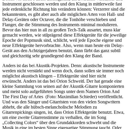
Instrument geschlossen werden und den Klang in mittlerweile fast
jede erdenkliche Richtung hin verändern können: Verzerrer sind die
bekanntesten, es gibt aber auch alle möglichen Arten von Hall- und
Delay-Geräten oder Octaver, die die Tonhöhe verschieben und
Flanger, die die Stimmung des Instruments minimal modulieren.
Bevor das hier nun in all zu großen Tech-Talk ausartet, muss klar
gemacht werden, wie stilprägend diese Effektgeräte für die jeweilige
Epoche der Popmusik sind, schlicht, weil jede Epoche eigene und
neue Effektgeräte hervorbrachte. Also, wenn man heute ein Delay-
Gerät aus den Achtzigerjahren benutzt, dann färbt das ganz subtil
und gleichzeitig sehr grundlegend den Klang der Band.
Anders ist das bei Akustik-Projekten. Denn: akustische Instrumente
werden nicht verstärkt und wenn doch, dann sollen sie immer noch
möglichst akustisch klingen – Effektgeräte sind hier nicht
erwünscht. Anders ist das bei Orion Schweitl. Der hat gerade eine
kleine Sammlung von seinen auf der Akustik-Gitarre komponierten
und meist solo aufgeführten Songs unter dem Namen Orion And
The First Day of Aries (Foto: Maximilian Schieder) veröffentlicht.
Und was den Sänger und Gitarristen von den vielen Songwritern
abhebt, die alle hübsch-melancholische Melodien zu
Gitarrenpickings singen, ist, dass Orion Effektgeräte benutzt. Etwa,
um eine zweite Gitarrenstimme zu verhallen, die im Song
„Collecting Colors“ über den Grundakkorden schwebt und die
Musik in eine im besten Sinne eigenartige Stimmung taucht. Oder