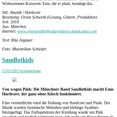
Wohnzimmer-Konzerte-Tour, die er plant, bestätigt das.
Stil: Akustik / Hardcore
Besetzung: Orion Schweitl (Gesang, Gitarre, Produktion)
Seit: 2010
Aus: München
Internet:
www.orionandthefirstdayofaries.bandcamp.com
Text: Rita Argauer
Foto: Maximilian Schieder
Sandlotkids
11/03/2015
szjungeleute
Von wegen Pink: Die Münchner Band Sandlotkids macht Emo-
Hardcore, der ganz ohne Kitsch funktioniert.
Emo verniedlichte einst die Haltung von Hardcore und Punk. Der
Musik wurden hymnische Melodien und klebrige Synthies
hinzugefügt. Das Farbspektrum der Kleidung wurde um Pink
erweitert und textlich kümmerte man sich mehr um Herzschmerz als