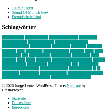
10 im quadrat
Sound Of Munich Now
Freundschaftsbänd
Schlagwörter
10 im Quadrat
Amelie Völker
Anastasia Trenkler
Ausstellung
bahnwärter thiel
Band der Woche
Bei Krause zu Hause
Beziehungsweise
ein abend mit
farbenladen
feierwerk
fotografie
Hip-Hop
indie
junge leute
junges münchen
Kolumne
kunst
Liebe
Lisi Wasmer
lmu
lost weekend
Louis Seibert
Max Fluder
mein
münchen
milla
musik
München
Münchens junge Kreative
neuland
ornella cosenza
Partnerschaft
Philipp Kreiter
pop
Rita Argauer
Sound Of Munich Now
Stefanie Witterauf
susanne krause
sz
sz
junge leute
szjungeleute
theresa parstorfer
Von Freitag bis Freitag
von freitag bis freitag münchen
Zeichen der Freundschaft
© 2026 Junge Leute
|
WordPress Theme:
Nucleare
by
CrestaProject.
Startseite
Datenschutz
Impressum