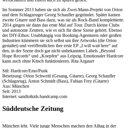
Im Sommer 2013 haben sie sich als Zwei-Mann-Projekt von Orion
und dem Schlagzeuger Georg Schaufler gegründet. Später kamen
zweite Gitarre und Bass dazu, was sie als Rock-Band komplettierte.
2014 gingen sie dann das erste Mal auf Tour. Durch kleine Clubs
und autonome Zentren, wie es sich für diese Szene gehört. Ebenso
der DIY-Ethos: Unabhängig von Booking-Agenturen oder großen
Industrien kümmern sie sich selbst um ihre Artworks (die Orion
gestaltet) und veröffentlichen ihre erste EP „I will wait here“ auf
den, in der Szene doch gar nicht unbekannten Labels „Beyond
Hope Records“ und „Koepfen“ aus Leipzig. Emotionaler Hardcore
kann auch ohne Kitsch funktionieren. Rita Argauer
Stil: Hardcore/Emo/Punk
Besetzung: Orion Schweitl (Gesang, Gitarre), Georg Schaufler
(Schlagzeug), Anton Schmidt (Bass), Fabian Frey (Gitarre)
Aus: München
Seit: 2013
Internet: sandlotkids.bandcamp.com
Süddeutsche Zeitung
München lebt. Viele junge Menschen machen den Alltag in der