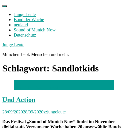
Skip
to
Junge Leute
content
Band der Woche
neuland
Sound of Munich Now
Datenschutz
Facebook
Twitter
Instagram
Junge Leute
München Lebt. Menschen und mehr.
Schlagwort:
Sandlotkids
Foto: Gino Dambrowski
Und Action
28/09/2020
28/09/2020
szjungeleute
Das Festival „Sound of Munich Now“ findet im November
digital statt. Vergangene Woche haben 20 ausgewählte Bands