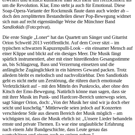
um die Revolution. Klar, Emo steht ja auch für Emotional. Diese
Soap-Opera-Variante der Rockmusik flaute dann auch wieder ab –
doch den zersplitterten Bestandteilen dieser Pop-Bewegung widmet
sich nun auf recht eigenständige Weise die Münchner Band
Sandlotkids
(Foto:privat).
Die erste Single „Loner“ hat das Quartett um Sänger und Gitarrist
Orion Schweitl 2013 veröffentlicht. Auf dem Cover sitzt – im
typischen schwarzen Kapuzenpulli-Look – ein einsamer Mensch auf
einer Klippe und blickt auf ein diesiges Meer. Die Musik fängt
spärlich instrumentiert, aber mit einer hinreißenden Gesangsstimme
an, bis Schlagzeug, Bass und Verzerrung einsetzen und die
anfängliche Zugänglichkeit in ein härteres Gewand packen. Trotz
alledem bleibt es melodisch und nachvollziehbar. Den Sandlotkids
geht es nicht mehr um Zerstörung, die rühren durch emotionale
Verletzlichkeit auf – mit den Mitteln des Punkrocks, aber ohne den
Kitsch der Emo-Bewegung. Natürlich könne man sagen, dass sie
mit ihrer Musik im Punk- und Hardcore-Bereich unterwegs seien,
sagt Sänger Orion, doch: „Von der Musik her sind wir ja doch eher
seicht und kuschelig.“ Mittlerweile seien jedoch auf Konzerten
verschiedene Stile aus diesem Bereich der Musik möglich – am
wichtigsten ist, dass die Musik ehrlich ist: „Unsere Lieder behandeln
ernste und private Themen. Es war eine unglaubliche Erfahrung
nach einem Jahr Bandgeschichte, dass Leute genau das
wertschätzen und einem auch zu spüren geben.“