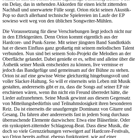
ein Delay, das in stehenden Akkorden für einen leicht zitternden
Nachhall und unerwartete Fülle sorgt. Orion rückt seinen Akustik-
Pop so durch allerhand technische Spielereien im Laufe der EP
sowieso weit weg von den üblichen Songwriter-Mühlen.
Die Voraussetzung für diese Verschiebungen liegt jedoch nicht nur
in den Effektgeräten. Denn Orion kommt eigentlich aus der
Hardcore- und Punk-Szene. Mit seiner jüngsten Band Sandlotkids
hat er diesen Einfluss ganz großartig mit seinem melodischen Talent
verbunden. Nun sind bei seinem Solo-Projekt die Melodien an der
Oberfläche gelandet. Dabei genieße er es, selbst und alleine über die
Ästhetik seiner Musik entscheiden zu können, live vermisse er
jedoch das Bandgefüge und gemeinsam auf der Bühne zu stehen.
Orion ist auf eine gewisse Weise gleichzeitig hingebungsvoll und
voller Slacker-Haltung. So will er einerseits sein Leben mit Musik
gestalten, andererseits gibt er zu, dass die Songs auf seiner EP nie
erschienen wären, wenn ihn nicht ein Freund überredet hätte, die
Lieder aufzunehmen. Seine Musik gewinnt aus diesem Gegensatz
von Mitteilungsbedürfnis und Teilnahmslosigkeit ihren besonderen
Reiz. Da ist einerseits die unaufgeregte Dominanz von Gitarre und
Gesang. Da fahren aber andererseits fast in jedem Song durchaus
überraschende Elemente dazwischen: Etwa eine Bläserlinie. Oder
ein synkopiert-zitternder Schlagzeug-Beat. Dass diese Musik, die
doch so viele Grenzziehungen verweigert auf Hardcore-Festivals,
wo Orion bereits auftrat, ebenso funktioniert, wie auf einer