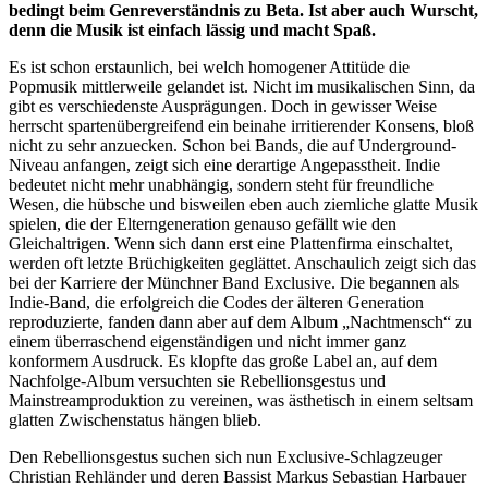
bedingt beim Genreverständnis zu Beta. Ist aber auch Wurscht,
denn die Musik ist einfach lässig und macht Spaß.
Es ist schon erstaunlich, bei welch homogener Attitüde die
Popmusik mittlerweile gelandet ist. Nicht im musikalischen Sinn, da
gibt es verschiedenste Ausprägungen. Doch in gewisser Weise
herrscht spartenübergreifend ein beinahe irritierender Konsens, bloß
nicht zu sehr anzuecken. Schon bei Bands, die auf Underground-
Niveau anfangen, zeigt sich eine derartige Angepasstheit. Indie
bedeutet nicht mehr unabhängig, sondern steht für freundliche
Wesen, die hübsche und bisweilen eben auch ziemliche glatte Musik
spielen, die der Elterngeneration genauso gefällt wie den
Gleichaltrigen. Wenn sich dann erst eine Plattenfirma einschaltet,
werden oft letzte Brüchigkeiten geglättet. Anschaulich zeigt sich das
bei der Karriere der Münchner Band Exclusive. Die begannen als
Indie-Band, die erfolgreich die Codes der älteren Generation
reproduzierte, fanden dann aber auf dem Album „Nachtmensch“ zu
einem überraschend eigenständigen und nicht immer ganz
konformem Ausdruck. Es klopfte das große Label an, auf dem
Nachfolge-Album versuchten sie Rebellionsgestus und
Mainstreamproduktion zu vereinen, was ästhetisch in einem seltsam
glatten Zwischenstatus hängen blieb.
Den Rebellionsgestus suchen sich nun Exclusive-Schlagzeuger
Christian Rehländer und deren Bassist Markus Sebastian Harbauer