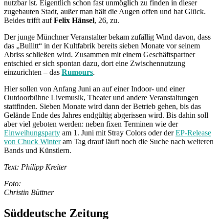
nutzbar ist. Eigentlich schon fast unmöglich zu finden in dieser
zugebauten Stadt, außer man hält die Augen offen und hat Glück.
Beides trifft auf
Felix Hänsel
, 26, zu.
Der junge Münchner Veranstalter bekam zufällig Wind davon, dass
das „Bullitt“ in der Kultfabrik bereits sieben Monate vor seinem
Abriss schließen wird. Zusammen mit einem Geschäftspartner
entschied er sich spontan dazu, dort eine Zwischennutzung
einzurichten – das
Rumours
.
Hier sollen von Anfang Juni an auf einer Indoor- und einer
Outdoorbühne Livemusik, Theater und andere Veranstaltungen
stattfinden. Sieben Monate wird dann der Betrieb gehen, bis das
Gelände Ende des Jahres endgültig abgerissen wird. Bis dahin soll
aber viel geboten werden: neben fixen Terminen wie der
Einweihungsparty
am 1. Juni mit Stray Colors oder der
EP-Release
von Chuck Winter
am Tag drauf läuft noch die Suche nach weiteren
Bands und Künstlern.
Text: Philipp Kreiter
Foto:
Christin Büttner
Süddeutsche Zeitung