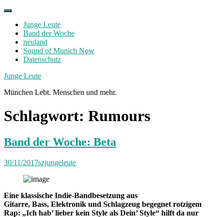
Skip
to
Junge Leute
content
Band der Woche
neuland
Sound of Munich Now
Datenschutz
Facebook
Twitter
Instagram
Junge Leute
München Lebt. Menschen und mehr.
Schlagwort:
Rumours
Band der Woche: Beta
30/11/2017
szjungeleute
Eine klassische Indie-Bandbesetzung aus
Gitarre, Bass, Elektronik und Schlagzeug begegnet rotzigem
Rap: „Ich hab’ lieber kein Style als Dein’ Style“ hilft da nur