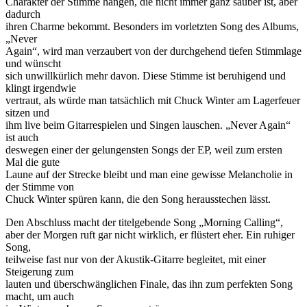
Charakter der Stimme hängen, die nicht immer ganz sauber ist, aber
dadurch
ihren Charme bekommt. Besonders im vorletzten Song des Albums,
„Never
Again“, wird man verzaubert von der durchgehend tiefen Stimmlage
und wünscht
sich unwillkürlich mehr davon. Diese Stimme ist beruhigend und
klingt irgendwie
vertraut, als würde man tatsächlich mit Chuck Winter am Lagerfeuer
sitzen und
ihm live beim Gitarrespielen und Singen lauschen. „Never Again“
ist auch
deswegen einer der gelungensten Songs der EP, weil zum ersten
Mal die gute
Laune auf der Strecke bleibt und man eine gewisse Melancholie in
der Stimme von
Chuck Winter spüren kann, die den Song herausstechen lässt.
Den Abschluss macht der titelgebende Song „Morning Calling“,
aber der Morgen ruft gar nicht wirklich, er flüstert eher. Ein ruhiger
Song,
teilweise fast nur von der Akustik-Gitarre begleitet, mit einer
Steigerung zum
lauten und überschwänglichen Finale, das ihn zum perfekten Song
macht, um auch