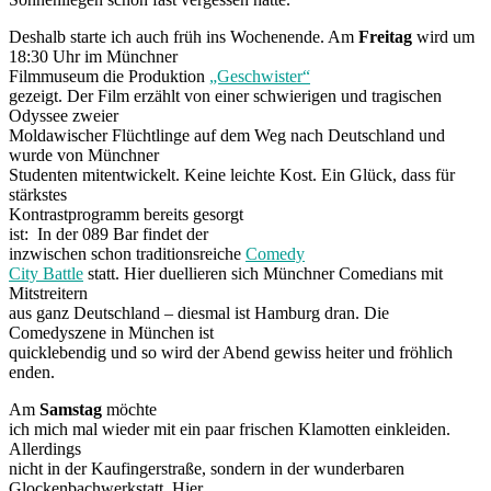
Deshalb starte ich auch früh ins Wochenende. Am
Freitag
wird um
18:30 Uhr im Münchner
Filmmuseum die Produktion
„Geschwister“
gezeigt. Der Film erzählt von einer schwierigen und tragischen
Odyssee zweier
Moldawischer Flüchtlinge auf dem Weg nach Deutschland und
wurde von Münchner
Studenten mitentwickelt. Keine leichte Kost. Ein Glück, dass für
stärkstes
Kontrastprogramm bereits gesorgt
ist: In der 089 Bar findet der
inzwischen schon traditionsreiche
Comedy
City Battle
statt. Hier duellieren sich Münchner Comedians mit
Mitstreitern
aus ganz Deutschland – diesmal ist Hamburg dran. Die
Comedyszene in München ist
quicklebendig und so wird der Abend gewiss heiter und fröhlich
enden.
Am
Samstag
möchte
ich mich mal wieder mit ein paar frischen Klamotten einkleiden.
Allerdings
nicht in der Kaufingerstraße, sondern in der wunderbaren
Glockenbachwerkstatt. Hier