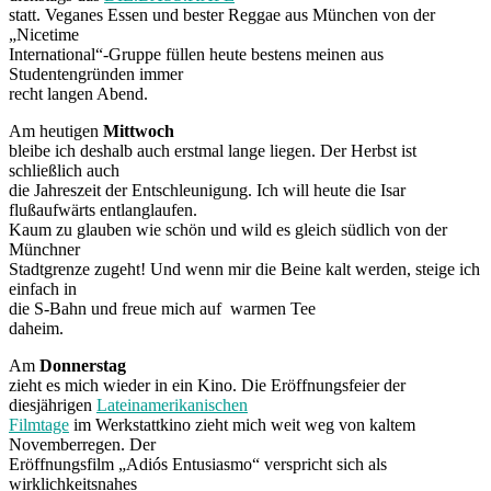
statt. Veganes Essen und bester Reggae aus München von der
„Nicetime
International“-Gruppe füllen heute bestens meinen aus
Studentengründen immer
recht langen Abend.
Am heutigen
Mittwoch
bleibe ich deshalb auch erstmal lange liegen. Der Herbst ist
schließlich auch
die Jahreszeit der Entschleunigung. Ich will heute die Isar
flußaufwärts entlanglaufen.
Kaum zu glauben wie schön und wild es gleich südlich von der
Münchner
Stadtgrenze zugeht! Und wenn mir die Beine kalt werden, steige ich
einfach in
die S-Bahn und freue mich auf warmen Tee
daheim.
Am
Donnerstag
zieht es mich wieder in ein Kino. Die Eröffnungsfeier der
diesjährigen
Lateinamerikanischen
Filmtage
im Werkstattkino zieht mich weit weg von kaltem
Novemberregen. Der
Eröffnungsfilm „Adiós Entusiasmo“ verspricht sich als
wirklichkeitsnahes