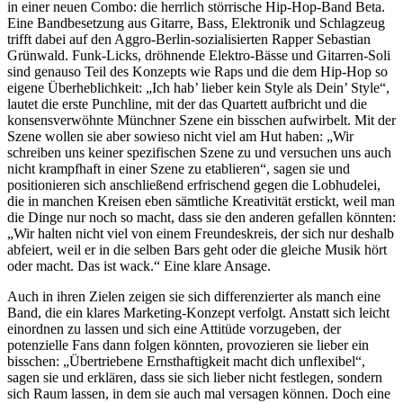
in einer neuen Combo: die herrlich störrische Hip-Hop-Band Beta.
Eine Bandbesetzung aus Gitarre, Bass, Elektronik und Schlagzeug
trifft dabei auf den Aggro-Berlin-sozialisierten Rapper Sebastian
Grünwald. Funk-Licks, dröhnende Elektro-Bässe und Gitarren-Soli
sind genauso Teil des Konzepts wie Raps und die dem Hip-Hop so
eigene Überheblichkeit: „Ich hab’ lieber kein Style als Dein’ Style“,
lautet die erste Punchline, mit der das Quartett aufbricht und die
konsensverwöhnte Münchner Szene ein bisschen aufwirbelt. Mit der
Szene wollen sie aber sowieso nicht viel am Hut haben: „Wir
schreiben uns keiner spezifischen Szene zu und versuchen uns auch
nicht krampfhaft in einer Szene zu etablieren“, sagen sie und
positionieren sich anschließend erfrischend gegen die Lobhudelei,
die in manchen Kreisen eben sämtliche Kreativität erstickt, weil man
die Dinge nur noch so macht, dass sie den anderen gefallen könnten:
„Wir halten nicht viel von einem Freundeskreis, der sich nur deshalb
abfeiert, weil er in die selben Bars geht oder die gleiche Musik hört
oder macht. Das ist wack.“ Eine klare Ansage.
Auch in ihren Zielen zeigen sie sich differenzierter als manch eine
Band, die ein klares Marketing-Konzept verfolgt. Anstatt sich leicht
einordnen zu lassen und sich eine Attitüde vorzugeben, der
potenzielle Fans dann folgen könnten, provozieren sie lieber ein
bisschen: „Übertriebene Ernsthaftigkeit macht dich unflexibel“,
sagen sie und erklären, dass sie sich lieber nicht festlegen, sondern
sich Raum lassen, in dem sie auch mal versagen können. Doch eine