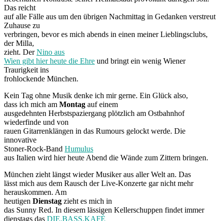
Das reicht
auf alle Fälle aus um den übrigen Nachmittag in Gedanken verstreut
Zuhause zu
verbringen, bevor es mich abends in einen meiner Lieblingsclubs,
der Milla,
zieht. Der
Nino aus
Wien gibt hier heute die Ehre
und bringt ein wenig Wiener
Traurigkeit ins
frohlockende München.
Kein Tag ohne Musik denke ich mir gerne. Ein Glück also,
dass ich mich am
Montag
auf einem
ausgedehnten Herbstspaziergang plötzlich am Ostbahnhof
wiederfinde und von
rauen Gitarrenklängen in das Rumours gelockt werde. Die
innovative
Stoner-Rock-Band
Humulus
aus Italien wird hier heute Abend die Wände zum Zittern bringen.
München zieht längst wieder Musiker aus aller Welt an. Das
lässt mich aus dem Rausch der Live-Konzerte gar nicht mehr
herauskommen. Am
heutigen
Dienstag
zieht es mich in
das Sunny Red. In diesem lässigen Kellerschuppen findet immer
dienstags das
DIE.BASS.KAFÈ