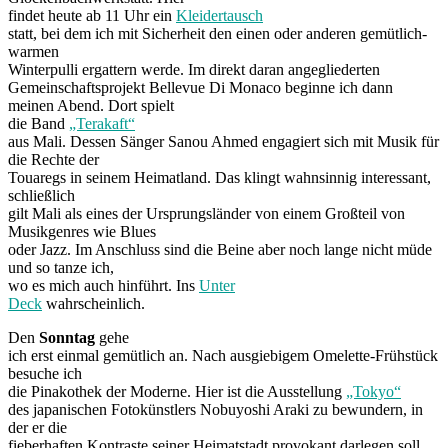
findet heute ab 11 Uhr ein
Kleidertausch
statt, bei dem ich mit Sicherheit den einen oder anderen gemütlich-
warmen
Winterpulli ergattern werde. Im direkt daran angegliederten
Gemeinschaftsprojekt Bellevue Di Monaco beginne ich dann
meinen Abend. Dort spielt
die Band
„Terakaft“
aus Mali. Dessen Sänger Sanou Ahmed engagiert sich mit Musik für
die Rechte der
Touaregs in seinem Heimatland. Das klingt wahnsinnig interessant,
schließlich
gilt Mali als eines der Ursprungsländer von einem Großteil von
Musikgenres wie Blues
oder Jazz. Im Anschluss sind die Beine aber noch lange nicht müde
und so tanze ich,
wo es mich auch hinführt. Ins
Unter
Deck
wahrscheinlich.
Den
Sonntag
gehe
ich erst einmal gemütlich an. Nach ausgiebigem Omelette-Frühstück
besuche ich
die Pinakothek der Moderne. Hier ist die Ausstellung
„Tokyo“
des japanischen Fotokünstlers Nobuyoshi Araki zu bewundern, in
der er die
fieberhaften Kontraste seiner Heimatstadt provokant darlegen soll.