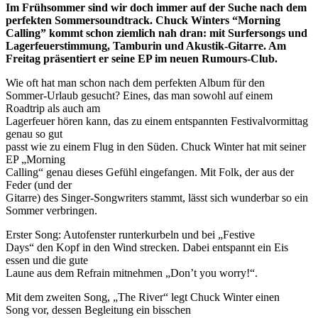
Im Frühsommer sind wir doch immer auf der Suche nach dem
perfekten Sommersoundtrack. Chuck Winters “Morning
Calling” kommt schon ziemlich nah dran: mit Surfersongs und
Lagerfeuerstimmung, Tamburin und Akustik-Gitarre. Am
Freitag präsentiert er seine EP im neuen Rumours-Club.
Wie oft hat man schon nach dem perfekten Album für den
Sommer-Urlaub gesucht? Eines, das man sowohl auf einem
Roadtrip als auch am
Lagerfeuer hören kann, das zu einem entspannten Festivalvormittag
genau so gut
passt wie zu einem Flug in den Süden. Chuck Winter hat mit seiner
EP „Morning
Calling“ genau dieses Gefühl eingefangen. Mit Folk, der aus der
Feder (und der
Gitarre) des Singer-Songwriters stammt, lässt sich wunderbar so ein
Sommer verbringen.
Erster Song: Autofenster runterkurbeln und bei „Festive
Days“ den Kopf in den Wind strecken. Dabei entspannt ein Eis
essen und die gute
Laune aus dem Refrain mitnehmen „Don’t you worry!“.
Mit dem zweiten Song, „The River“ legt Chuck Winter einen
Song vor, dessen Begleitung ein bisschen