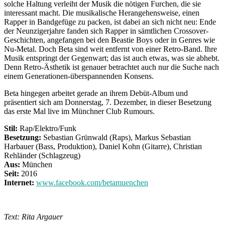
solche Haltung verleiht der Musik die nötigen Furchen, die sie
interessant macht. Die musikalische Herangehensweise, einen
Rapper in Bandgefüge zu packen, ist dabei an sich nicht neu: Ende
der Neunzigerjahre fanden sich Rapper in sämtlichen Crossover-
Geschichten, angefangen bei den Beastie Boys oder in Genres wie
Nu-Metal. Doch Beta sind weit entfernt von einer Retro-Band. Ihre
Musik entspringt der Gegenwart; das ist auch etwas, was sie abhebt.
Denn Retro-Ästhetik ist genauer betrachtet auch nur die Suche nach
einem Generationen-überspannenden Konsens.
Beta hingegen arbeitet gerade an ihrem Debüt-Album und
präsentiert sich am Donnerstag, 7. Dezember, in dieser Besetzung
das erste Mal live im Münchner Club Rumours.
Stil:
Rap/Elektro/Funk
Besetzung:
Sebastian Grünwald (Raps), Markus Sebastian
Harbauer (Bass, Produktion), Daniel Kohn (Gitarre), Christian
Rehländer (Schlagzeug)
Aus:
München
Seit:
2016
Internet:
www.facebook.com/betamuenchen
Text: Rita Argauer