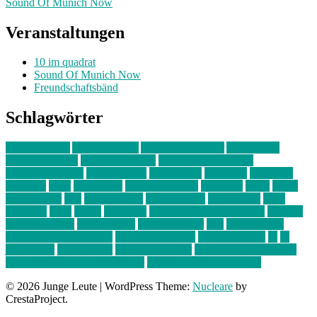
Sound Of Munich Now
Veranstaltungen
10 im quadrat
Sound Of Munich Now
Freundschaftsbänd
Schlagwörter
10 im Quadrat
Amelie Völker
Anastasia Trenkler
Ausstellung
bahnwärter thiel
Band der Woche
Bei Krause zu Hause
Beziehungsweise
ein abend mit
farbenladen
feierwerk
fotografie
Hip-Hop
indie
junge leute
junges münchen
Kolumne
kunst
Liebe
Lisi Wasmer
lmu
lost weekend
Louis Seibert
Max Fluder
mein
münchen
milla
musik
München
Münchens junge Kreative
neuland
ornella cosenza
Partnerschaft
Philipp Kreiter
pop
Rita Argauer
Sound Of Munich Now
Stefanie Witterauf
susanne krause
sz
sz
junge leute
szjungeleute
theresa parstorfer
Von Freitag bis Freitag
von freitag bis freitag münchen
Zeichen der Freundschaft
© 2026 Junge Leute
|
WordPress Theme:
Nucleare
by
CrestaProject.