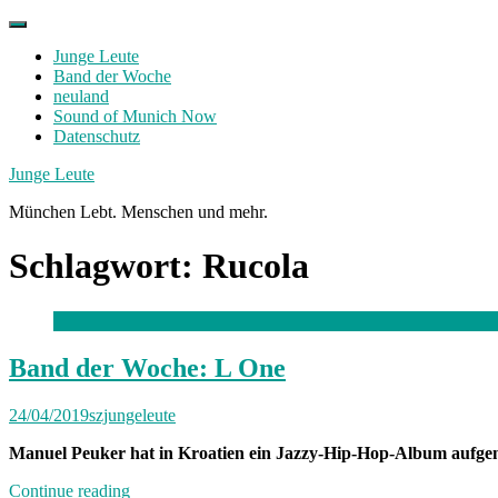
Skip
to
Junge Leute
content
Band der Woche
neuland
Sound of Munich Now
Datenschutz
Facebook
Twitter
Instagram
Junge Leute
München Lebt. Menschen und mehr.
Schlagwort:
Rucola
Band der Woche: L One
24/04/2019
szjungeleute
Manuel Peuker hat in Kroatien ein Jazzy-Hip-Hop-Album aufgen
„Band
Continue reading