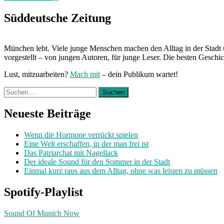
der
Woche:
Süddeutsche Zeitung
L
One“
München lebt. Viele junge Menschen machen den Alltag in der Stadt 
vorgestellt – von jungen Autoren, für junge Leser. Die besten Geschi
Lust, mitzuarbeiten?
Mach mit
– dein Publikum wartet!
Suchen
nach:
Neueste Beiträge
Wenn die Hormone verrückt spielen
Eine Welt erschaffen, in der man frei ist
Das Patriarchat mit Nagellack
Der ideale Sound für den Sommer in der Stadt
Einmal kurz raus aus dem Alltag, ohne was leisten zu müssen
Spotify-Playlist
Sound Of Munich Now