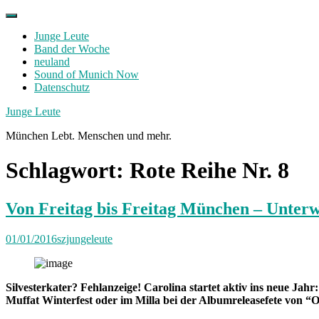
Skip
to
Junge Leute
content
Band der Woche
neuland
Sound of Munich Now
Datenschutz
Facebook
Twitter
Instagram
Junge Leute
München Lebt. Menschen und mehr.
Schlagwort:
Rote Reihe Nr. 8
Von Freitag bis Freitag München – Unterw
01/01/2016
szjungeleute
Silvesterkater? Fehlanzeige! Carolina startet aktiv ins neue Jah
Muffat Winterfest oder im Milla bei der Albumreleasefete von “