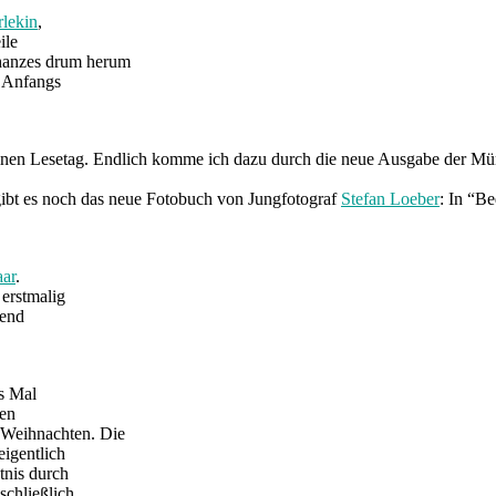
lekin
,
ile
hanzes drum herum
. Anfangs
einen Lesetag. Endlich komme ich dazu durch die neue Ausgabe der Mü
gibt es noch das neue Fotobuch von Jungfotograf
Stefan Loeber
: In “B
aar
.
erstmalig
bend
es Mal
ten
 Weihnachten. Die
igentlich
tnis durch
schließlich