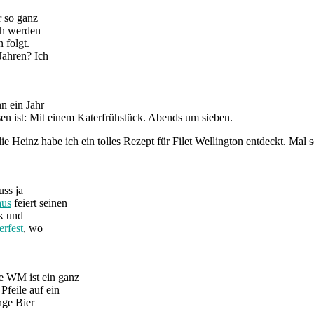
 so ganz
och werden
 folgt.
Jahren? Ich
n ein Jahr
sen ist: Mit einem Katerfrühstück. Abends um sieben.
Heinz habe ich ein tolles Rezept für Filet Wellington entdeckt. Mal se
ss ja
aus
feiert seinen
ik und
erfest
, wo
e WM ist ein ganz
feile auf ein
nge Bier