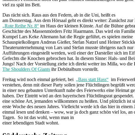
viel zu spät ins Bett.
Das rächt sich. Raus aus den Federn, ab in die Uni, heißt es
am Donnerstag. Aus dem Hörsaal geht es direkt weiter: Zunächst zur
„Rote Reihe Nr. 8“
im Haus der kleinen Künste. Auf die Bühne gebra
Geschichte des Massenmörders Fritz Haarmann. Das wird ein Familie
Kumpel Lars Keke Altemann hat die Regie geführt, es spielen meine
Schauspielkollegen Andreas Gießer, Stefan Natzel und Heiner Stöckle.
Theaterunternehmung von Lars und Stefan musste übrigens nach nur
Aufführungen eingestellt werden, weil einer der Darsteller sich im Eif
Gefechts die Knochen gebrochen hat. In diesem Sinne: Hals- und Be
Jungs! Nach der Vorstellung ziehe ich direkt weiter ins Milla, wo di
The Shoulders Of Giants
ihr Debütalbum vorstellt.
Freitag wird noch einmal gefeiert, bei
„Bass statt Hass“
im Feierwerk.
verstehen, denn mit dieser Party sollen jene Flüchtlingen begrüßt wer
in einer neu gebauten Unterkunft nahe des Feierwerks eine Heimat g
haben. Der Eintritt wird an den bayerischen Flüchtlingsrat gespendet.
eine schöne Art, jemanden willkommen zu heißen. Und plötzlich ist si
erste Woche des neuen Jahres. Vielleicht werde ich das hier in einem 
einmal lesen und denken – wow, war ja doch ganz schön viel los, an 
Tagen. So ist das wohl, wenn man in
einer lebendigen Stadt wohnt.