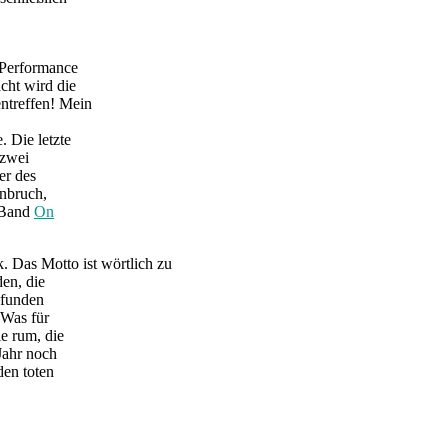
 Performance
cht wird die
ntreffen! Mein
 Die letzte
 zwei
er des
inbruch,
e Band
On
 Das Motto ist wörtlich zu
den, die
efunden
 Was für
e rum, die
Jahr noch
den toten