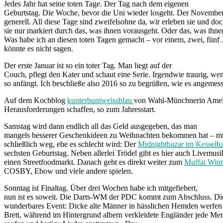
Jedes Jahr hat seine toten Tage. Der Tag nach dem eigenen
Geburtstag. Die Woche, bevor die Uni wieder losgeht. Der November
generell. All diese Tage sind zweifelsohne da, wir erleben sie und d
sie nur markiert durch das, was ihnen vorausgeht. Oder das, was ihnen
Was habe ich an diesen toten Tagen gemacht – vor einem, zwei, fünf 
könnte es nicht sagen.
Der erste Januar ist so ein toter Tag. Man liegt auf der
Couch, pflegt den Kater und schaut eine Serie. Irgendwie traurig, wen
so anfängt. Ich beschließe also 2016 so zu begrüßen, wie es angemes
Auf dem Kochblog
kunterbuntweissblau
von Wahl-Münchnerin Amelie 
Herausforderungen schaffen, so zum Jahresstart.
Samstag wird dann endlich all das Geld ausgegeben, das man
mangels besserer Geschenkideen zu Weihnachten bekommen hat – mu
schließlich weg, ehe es schlecht wird: Der
Midnightbazar im Kesselh
sechsten Geburtstag. Neben allerlei Trödel gibt es hier auch Livemus
einen Streetfoodmarkt. Danach geht es direkt weiter zum
Muffat Wint
COSBY, Ebow und viele andere spielen.
Sonntag ist Finaltag. Über drei Wochen habe ich mitgefiebert,
nun ist es soweit. Die Darts-WM der PDC kommt zum Abschluss. Di
wunderbares Event: Dicke alte Männer in hässlichen Hemden werfen P
Brett, während im Hintergrund albern verkleidete Engländer jede Me