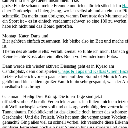
saufen und lustige Lieder anstimmen. Das
große Finale schauen meine Freunde und ich natürlich stilecht: Im
Har
einer Dartkneipe in Untergiesing, wo ich selbst ab und an ein paar Pfe
schmeiße. Da merkt man übrigens, warum Dart trotz des Mummensc
ein Sport ist – es ist einfach verdammt schwer, so eine 180 zu werfen
habe ich nicht mal das Board getroffen.
Montag. Kater. Darts und
Bier gehören einfach zusammen. Ich bleibe also im Bett und mache 
ist.
Thema des aktuelle Hefts: Verfall. Genau so fühle ich mich. Danach 
Keine leichte Kost, aber ein tolles Buch voll wunderbarer Fotos.
Dann werde ich wieder aktiver: Dienstag geht es in Kyeso am
Candidplatz, denn dort spielen
Chaps & Taps und Kafkas Orient Baz
Letztere habe ich vor ein paar Jahren auf dem Sound of Munich Now 
gehört und bin seitdem großer Fan. Ich bin sehr gespannt, was der A
musikalisch so bringt.
6. Januar – Heilig Drei König. Die toten Tage sind jetzt
offiziell vorbei. Aber die Ferien leider auch. Ich futtere mich ein letzt
mit Weihnachtsplätzchen voll und entsorge wehmütig den vertrockne
Tannenbaum. Rückblickend ist das aktuelle doch immer das schönste
Geschenke! Und die Freizeit. Was hat man die vergangenen Wochen e
gemacht? Ging alles viel zu schnell vorbei. Ich versuche diese Erkenn
sinnloses Fernsehen noch ein paar Stunden hinauszuzögern und gehe 