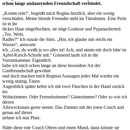
schon lange andauernden Freundschaft verbindet.
„Komm rein!“, begrüßt mich Regina herzlich, aber ein wenig
verschlafen. Meine blonde Freundin steht im Türrahmen. Eine Perle
ist in ihr
dickes Haar eingeflochten, sie trägt Goahose und Pyjamaoberteil.
„Tee, Wein,
Radler?“ Ich runzle die Stirn. „Hm, ich glaube mir reicht ein
Wasser“, antworte
ich. „Gut, du weißt ja wo alles ist! Ach, und nimm mir doch bitte`ne
Apfel-Kirsch-Schorle mit.“ Grinsend laufe ich in die
Vorratskammer. Eigentlich
habe ich mich schon lange an diese besondere Art der
Gastfreundschaft gewöhnt
und doch machen mich Reginas Aussagen jedes Mal wieder ein
wenig stutzig. Einen
Augenblick später kehre ich mit zwei Flaschen in der Hand zurück
ins
Wohnzimmer. Oder Fernsehzimmer? Gästezimmer? Oder so wie ich
diesen
Allzweckraum gerne nenne: Das Zimmer mit der roten Couch und
genau auf dieser
nehme ich nun Platz.
Hätte diese rote Couch Ohren und einen Mund, dann könnte sie