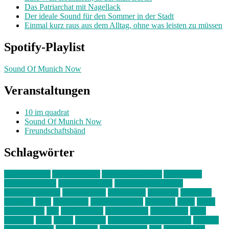
Das Patriarchat mit Nagellack
Der ideale Sound für den Sommer in der Stadt
Einmal kurz raus aus dem Alltag, ohne was leisten zu müssen
Spotify-Playlist
Sound Of Munich Now
Veranstaltungen
10 im quadrat
Sound Of Munich Now
Freundschaftsbänd
Schlagwörter
10 im Quadrat
Amelie Völker
Anastasia Trenkler
Ausstellung
bahnwärter thiel
Band der Woche
Bei Krause zu Hause
Beziehungsweise
ein abend mit
farbenladen
feierwerk
fotografie
Hip-Hop
indie
junge leute
junges münchen
Kolumne
kunst
Liebe
Lisi Wasmer
lmu
lost weekend
Louis Seibert
Max Fluder
mein
münchen
milla
musik
München
Münchens junge Kreative
neuland