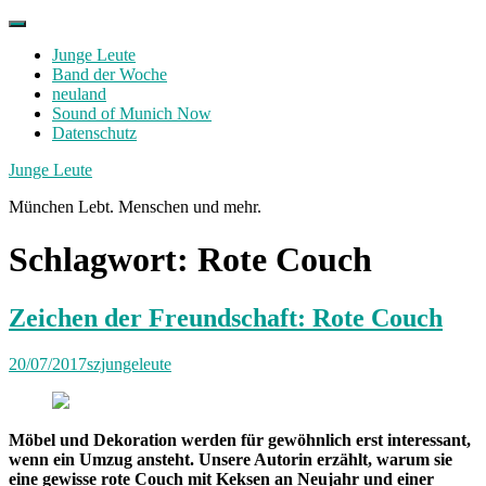
Skip
to
Junge Leute
content
Band der Woche
neuland
Sound of Munich Now
Datenschutz
Facebook
Twitter
Instagram
Junge Leute
München Lebt. Menschen und mehr.
Schlagwort:
Rote Couch
Zeichen der Freundschaft: Rote Couch
20/07/2017
szjungeleute
Möbel und Dekoration werden für gewöhnlich erst interessant,
wenn ein Umzug ansteht. Unsere Autorin erzählt, warum sie
eine gewisse rote Couch mit Keksen an Neujahr und einer