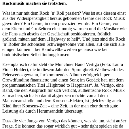
Rockmusik machen sie trotzdem.
Was ist nur mit dem Rock ’n’ Roll passiert? Was ist aus diesem einst
aus der Widerspenstigkeit heraus geborenen Genre der Rock-Musik
geworden? Ein Genre, in dem provoziert wurde. Ein Genre, vor
dem Eltern und Großeltern einstimmig warnten und die Musiker wie
die Fans sich abseits der Gesellschaft positionierten, fröhlich
grölend, mitten auf dem „Highway to hell“. Und jetzt sind die Rock
’n’ Roller die schönsten Schwiegersöhne von allen, auf die sich alle
einigen können – bei Bandwettbewerben genauso wie bei
buddhistischen Selbstfindungskursen.
Exemplarisch dafür steht die Münchner Band Vertigo (Foto: Laura
Fiona Holder), die in diesem Jahr den Sprungbrett-Wettbewerb des
Feierwerks gewann, ihr kommendes Album erfolgreich per
Crowdfunding finanzierte und einen Song im Gepäck hat, mit dem
programmatischen Titel „Highroad to Happiness“. Ja, Vertigo, eine
Band, die den Anspruch für sich verficht, authentische Rock-Musik
zu machen, sich also damit abgrenzen möchte von all dem
Mainstream-Indie und dem Konsens-Elektro, ist gleichzeitig auch
Kind ihrer Konsens-Zeit – eine Zeit, in der man eher durch gute
Leistung als durch Herumsandeln überzeugt.
Dass die vier Jungs von Vertigo das können, was sie tun, steht außer
Frage. Sie können das sogar wirklich gut – sehr tight spielen sie da