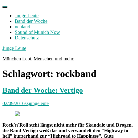
Skip
to
Junge Leute
content
Band der Woche
neuland
Sound of Munich Now
Datenschutz
Facebook
Twitter
Instagram
Junge Leute
München Lebt. Menschen und mehr.
Schlagwort:
rockband
Band der Woche: Vertigo
02/09/2016
szjungeleute
Rock`n`Roll steht längst nicht mehr für Skandale und Drogen,
die Band Vertigo weiß das und verwandelt den “Highway to
hell” kurzerhand zur “Highroad to Happiness”. Gute