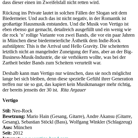
dass dieser einen im Zweifelsfall nicht retten wird.
Rückzug ins Private lautet in solchen Fällen der Slogan seit dem
Biedermeier. Und auch das ist nicht negativ, in der Romantik ist
großartige Hausmusik entstanden. Und die Musik von Vertigo ist
eben ebenso gut gemacht, detailreich ausgefüllt und ein wenig wie
die rock ’n’ rollige Variante von zwei Bands, die vor ein paar Jahren
in München diese biedermeierliche Ästhetik dem Indie-Rock
aufstülpten: This is the Arrival und Hello Gravity. Die scheiterten
letztlich nicht an mangelnder Zuneigung der Fans, aber an der Big-
Business-Musik-Industrie, die sie verhökern wollte, was bei der
Zartheit beider Bands zum Scheitern verurteilt war.
Deshalb kann man Vertigo nur wünschen, dass sie noch möglichst
lange bei sich bleiben, denn diese spezielle Gefühl ihrer Generation
treffen nur sie so gut, das kapiert kein Musikmanager mehr richtig,
der bereits jenseits der 30 ist.
Rita Argauer
Vertigo
Stil:
Neo-Rock
Besetzung:
Mario Hain (Gesang, Gitarre), Andre Akansu (Gitarre,
Gesang), Sebastian Stöckl (Bass), Wolfgang Winkler (Schlagzeug)
Aus:
München
Seit:
2012