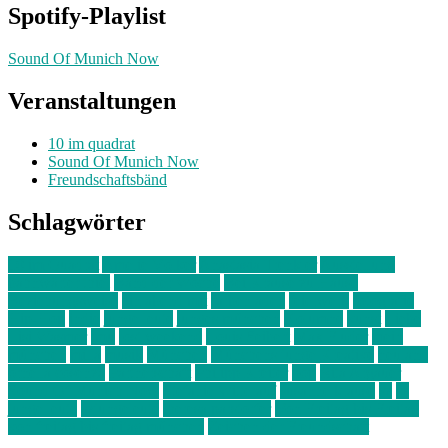
Spotify-Playlist
Sound Of Munich Now
Veranstaltungen
10 im quadrat
Sound Of Munich Now
Freundschaftsbänd
Schlagwörter
10 im Quadrat
Amelie Völker
Anastasia Trenkler
Ausstellung
bahnwärter thiel
Band der Woche
Bei Krause zu Hause
Beziehungsweise
ein abend mit
farbenladen
feierwerk
fotografie
Hip-Hop
indie
junge leute
junges münchen
Kolumne
kunst
Liebe
Lisi Wasmer
lmu
lost weekend
Louis Seibert
Max Fluder
mein
münchen
milla
musik
München
Münchens junge Kreative
neuland
ornella cosenza
Partnerschaft
Philipp Kreiter
pop
Rita Argauer
Sound Of Munich Now
Stefanie Witterauf
susanne krause
sz
sz
junge leute
szjungeleute
theresa parstorfer
Von Freitag bis Freitag
von freitag bis freitag münchen
Zeichen der Freundschaft