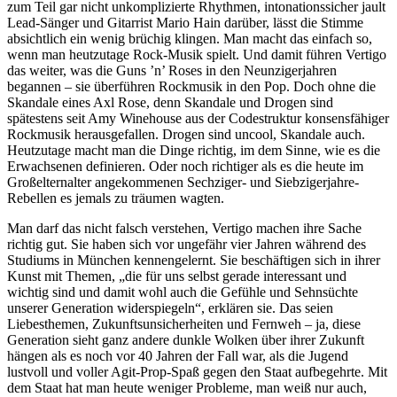
zum Teil gar nicht unkomplizierte Rhythmen, intonationssicher jault
Lead-Sänger und Gitarrist Mario Hain darüber, lässt die Stimme
absichtlich ein wenig brüchig klingen. Man macht das einfach so,
wenn man heutzutage Rock-Musik spielt. Und damit führen Vertigo
das weiter, was die Guns ’n’ Roses in den Neunzigerjahren
begannen – sie überführen Rockmusik in den Pop. Doch ohne die
Skandale eines Axl Rose, denn Skandale und Drogen sind
spätestens seit Amy Winehouse aus der Codestruktur konsensfähiger
Rockmusik herausgefallen. Drogen sind uncool, Skandale auch.
Heutzutage macht man die Dinge richtig, im dem Sinne, wie es die
Erwachsenen definieren. Oder noch richtiger als es die heute im
Großelternalter angekommenen Sechziger- und Siebzigerjahre-
Rebellen es jemals zu träumen wagten.
Man darf das nicht falsch verstehen, Vertigo machen ihre Sache
richtig gut. Sie haben sich vor ungefähr vier Jahren während des
Studiums in München kennengelernt. Sie beschäftigen sich in ihrer
Kunst mit Themen, „die für uns selbst gerade interessant und
wichtig sind und damit wohl auch die Gefühle und Sehnsüchte
unserer Generation widerspiegeln“, erklären sie. Das seien
Liebesthemen, Zukunftsunsicherheiten und Fernweh – ja, diese
Generation sieht ganz andere dunkle Wolken über ihrer Zukunft
hängen als es noch vor 40 Jahren der Fall war, als die Jugend
lustvoll und voller Agit-Prop-Spaß gegen den Staat aufbegehrte. Mit
dem Staat hat man heute weniger Probleme, man weiß nur auch,