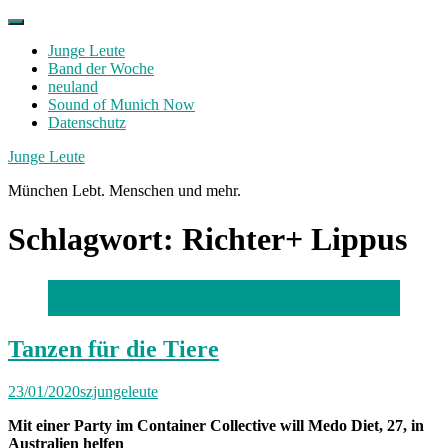
Skip
to
Junge Leute
content
Band der Woche
neuland
Sound of Munich Now
Datenschutz
Facebook
Twitter
Instagram
Junge Leute
München Lebt. Menschen und mehr.
Schlagwort:
Richter+ Lippus
Medo Diet / Foto: Ermira Zeqiraj
Tanzen für die Tiere
23/01/2020
szjungeleute
Mit einer Party im Container Collective will Medo Diet, 27, in
Australien helfen