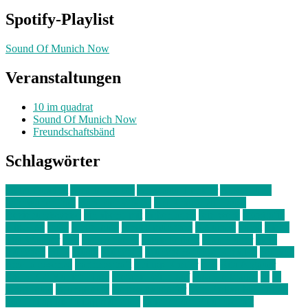
Spotify-Playlist
Sound Of Munich Now
Veranstaltungen
10 im quadrat
Sound Of Munich Now
Freundschaftsbänd
Schlagwörter
10 im Quadrat
Amelie Völker
Anastasia Trenkler
Ausstellung
bahnwärter thiel
Band der Woche
Bei Krause zu Hause
Beziehungsweise
ein abend mit
farbenladen
feierwerk
fotografie
Hip-Hop
indie
junge leute
junges münchen
Kolumne
kunst
Liebe
Lisi Wasmer
lmu
lost weekend
Louis Seibert
Max Fluder
mein
münchen
milla
musik
München
Münchens junge Kreative
neuland
ornella cosenza
Partnerschaft
Philipp Kreiter
pop
Rita Argauer
Sound Of Munich Now
Stefanie Witterauf
susanne krause
sz
sz
junge leute
szjungeleute
theresa parstorfer
Von Freitag bis Freitag
von freitag bis freitag münchen
Zeichen der Freundschaft