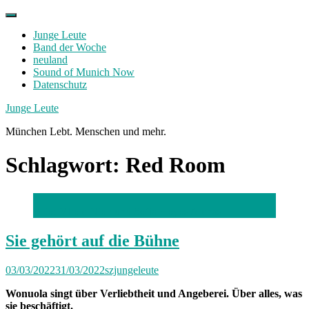
Skip
to
Junge Leute
content
Band der Woche
neuland
Sound of Munich Now
Datenschutz
Facebook
Twitter
Instagram
Junge Leute
München Lebt. Menschen und mehr.
Schlagwort:
Red Room
Foto: Mbole Ntoh und Sofia Hoyos Arenas
Sie gehört auf die Bühne
03/03/2022
31/03/2022
szjungeleute
Wonuola singt über Verliebtheit und Angeberei. Über alles, was
sie beschäftigt.