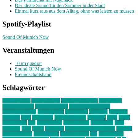
Der ideale Sound für den Sommer in der Stadt
Einmal kurz raus aus dem Alltag, ohne was leisten zu müssen
Spotify-Playlist
Sound Of Munich Now
Veranstaltungen
10 im quadrat
Sound Of Munich Now
Freundschaftsbänd
Schlagwörter
10 im Quadrat
Amelie Völker
Anastasia Trenkler
Ausstellung
bahnwärter thiel
Band der Woche
Bei Krause zu Hause
Beziehungsweise
ein abend mit
farbenladen
feierwerk
fotografie
Hip-Hop
indie
junge leute
junges münchen
Kolumne
kunst
Liebe
Lisi Wasmer
lmu
lost weekend
Louis Seibert
Max Fluder
mein
münchen
milla
musik
München
Münchens junge Kreative
neuland
ornella cosenza
Partnerschaft
Philipp Kreiter
pop
Rita Argauer