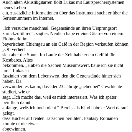
Auch alten Akustikgitarren flößt Lukas mit Lautsprechersystemen
neues Leben
ein, zusätzliche Informationen über das Instrument sucht er über die
Seriennummern im Internet.
„Ich versuche manchmal, Gegenstände an ihren Ursprungsort
zurückzuführen“, sagt er. Neulich habe er eine Gitarre von einem
Flohmarkt im
bayerischen Chiemgau an ein Café in der Region verkaufen können.
„Oft verliert
sich aber die Spur.“ Im Laufe der Zeit habe er ein Gefühl für
Kostbares, Altes
bekommen. „Haben die Sachen Museumswert, baue ich sie nicht
um.“ Lukas ist
fasziniert von dem Lebensweg, den die Gegenstände hinter sich
haben. Da
verwundert es kaum, dass der 23-Jährige „nebenbei“ Geschichte
studiert, wie er
sagt. „Ich mache das, weil es mich interessiert. Was ich später
beruflich damit
anfange, weiß ich noch nicht.“ Bereits als Kind habe er Wert darauf
gelegt,
dass Bücher auf realen Tatsachen beruhten, Fantasy-Romanen
konnte er nie etwas
abgewinnen.