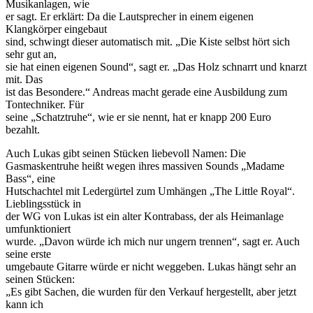
Musikanlagen, wie
er sagt. Er erklärt: Da die Lautsprecher in einem eigenen
Klangkörper eingebaut
sind, schwingt dieser automatisch mit. „Die Kiste selbst hört sich
sehr gut an,
sie hat einen eigenen Sound“, sagt er. „Das Holz schnarrt und knarzt
mit. Das
ist das Besondere.“ Andreas macht gerade eine Ausbildung zum
Tontechniker. Für
seine „Schatztruhe“, wie er sie nennt, hat er knapp 200 Euro
bezahlt.
Auch Lukas gibt seinen Stücken liebevoll Namen: Die
Gasmaskentruhe heißt wegen ihres massiven Sounds „Madame
Bass“, eine
Hutschachtel mit Ledergürtel zum Umhängen „The Little Royal“.
Lieblingsstück in
der WG von Lukas ist ein alter Kontrabass, der als Heimanlage
umfunktioniert
wurde. „Davon würde ich mich nur ungern trennen“, sagt er. Auch
seine erste
umgebaute Gitarre würde er nicht weggeben. Lukas hängt sehr an
seinen Stücken:
„Es gibt Sachen, die wurden für den Verkauf hergestellt, aber jetzt
kann ich