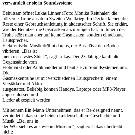
verwandelt er sie in Soundsysteme.
Behutsam öffnet Lukas Linner (Foto: Monika Reitthaler) die
hölzerne Truhe aus dem Zweiten Weltkrieg. Im Deckel kleben die
Reste einer Gebrauchsanleitung in altdeutscher Schrift. Sie erklärt,
wie der Benutzer die Gasmasken anzubringen hat. Im Innern der
Truhe stößt man aber auf keine Gasmasken, sondern eingebaute
Lautsprecher.
Elektronische Musik dröhnt daraus, der Bass lässt den Boden
vibrieren. „Das ist
mein massivstes Stück“, sagt Lukas. Der 23-Jährige kauft alte
Gegenstände vom
Flohmarkt oder Antikhändler und baut sie zu Soundsystemen um.
Die
Gasmaskentruhe ist mit verschiedenen Lautsprechern, einem
Verstärker und Akku
ausgestattet. Beliebig können Handys, Laptops oder MP3-Player
angeschlossen und
Lieder abgespielt werden.
Mit seinem Ein-Mann-Unternehmen, das er Re-designed nennt,
verbindet Lukas seine beiden Leidenschaften: Geschichte und
Musik. „Bei uns in
der WG sieht es aus wie im Museum“, sagt er. Lukas übertreibt
nicht: