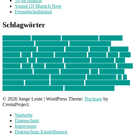
10 im quadrat
Sound Of Munich Now
Freundschaftsbänd
Schlagwörter
10 im Quadrat
Amelie Völker
Anastasia Trenkler
Ausstellung
bahnwärter thiel
Band der Woche
Bei Krause zu Hause
Beziehungsweise
ein abend mit
farbenladen
feierwerk
fotografie
Hip-Hop
indie
junge leute
junges münchen
Kolumne
kunst
Liebe
Lisi Wasmer
lmu
lost weekend
Louis Seibert
Max Fluder
mein
münchen
milla
musik
München
Münchens junge Kreative
neuland
ornella cosenza
Partnerschaft
Philipp Kreiter
pop
Rita Argauer
Sound Of Munich Now
Stefanie Witterauf
susanne krause
sz
sz
junge leute
szjungeleute
theresa parstorfer
Von Freitag bis Freitag
von freitag bis freitag münchen
Zeichen der Freundschaft
© 2026 Junge Leute
|
WordPress Theme:
Nucleare
by
CrestaProject.
Startseite
Datenschutz
Impressum
Datenschutz-Einstellungen