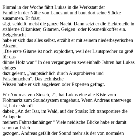
Einmal in der Woche fährt Lukas in die Werkstatt der
Familie in der Nähe von Landshut und baut dort seine Stücke
zusammen. Er fräst,
sägt, schleift, meist die ganze Nacht. Dann setzt er die Elektroteile in
stählerne Ölkanister, Gitarren, Geigen- oder Kosmetikkoffer ein.
Beigebracht
habe er sich das alles selbst, erzählt er mit seinem niederbayerischen
Akzent.
„Die erste Gitarre ist noch explodiert, weil der Lautsprecher zu groß
für das
dünne Holz war.“ In den vergangenen zweieinhalb Jahren hat Lukas
einiges
dazugelernt, „hauptsächlich durch Ausprobieren und
Falschmachen“. Das technische
Wissen habe er sich angelesen oder Experten gefragt.
Für Andreas von Stosch, 21, hat Lukas eine alte Kiste vom
Flohmarkt zum Soundsystem umgebaut. Wenn Andreas unterwegs
ist, hat er sie oft
dabei: „An der Isar, im Wald, auf der Straße: Ich transportiere die
Anlage in
meinem Fahrradanhänger.“ Viele neidische Blicke habe er damit
schon auf sich
gezogen. Andreas gefällt der Sound mehr als der von normalen