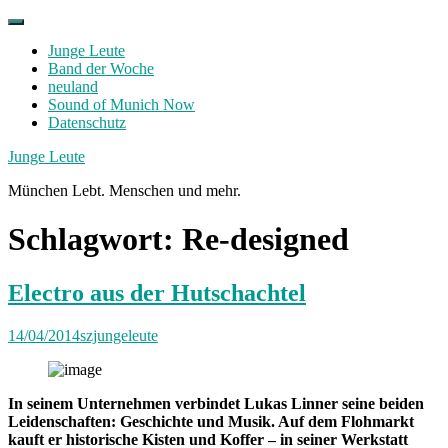
Skip
to
Junge Leute
content
Band der Woche
neuland
Sound of Munich Now
Datenschutz
Facebook
Twitter
Instagram
Junge Leute
München Lebt. Menschen und mehr.
Schlagwort:
Re-designed
Electro aus der Hutschachtel
14/04/2014
szjungeleute
In seinem Unternehmen verbindet Lukas Linner seine beiden
Leidenschaften: Geschichte und Musik. Auf dem Flohmarkt
kauft er historische Kisten und Koffer – in seiner Werkstatt