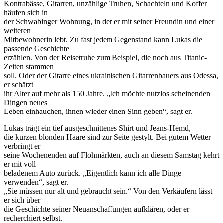
Kontrabässe, Gitarren, unzählige Truhen, Schachteln und Koffer
häufen sich in
der Schwabinger Wohnung, in der er mit seiner Freundin und einer
weiteren
Mitbewohnerin lebt. Zu fast jedem Gegenstand kann Lukas die
passende Geschichte
erzählen. Von der Reisetruhe zum Beispiel, die noch aus Titanic-
Zeiten stammen
soll. Oder der Gitarre eines ukrainischen Gitarrenbauers aus Odessa,
er schätzt
ihr Alter auf mehr als 150 Jahre. „Ich möchte nutzlos scheinenden
Dingen neues
Leben einhauchen, ihnen wieder einen Sinn geben“, sagt er.
Lukas trägt ein tief ausgeschnittenes Shirt und Jeans-Hemd,
die kurzen blonden Haare sind zur Seite gestylt. Bei gutem Wetter
verbringt er
seine Wochenenden auf Flohmärkten, auch an diesem Samstag kehrt
er mit voll
beladenem Auto zurück. „Eigentlich kann ich alle Dinge
verwenden“, sagt er.
„Sie müssen nur alt und gebraucht sein.“ Von den Verkäufern lässt
er sich über
die Geschichte seiner Neuanschaffungen aufklären, oder er
recherchiert selbst.