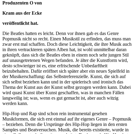
Produzenten O von
Kram aus der Ecke
veröffentlicht hat.
Die Beatles hatten es leicht. Denn vor ihnen gab es das Genre
Popmusik nicht so recht. Einen Musikstil zu erfinden, das muss man
zwar erst mal schaffen. Doch diese Leichtigkeit, die ihre Musik auch
in ihren vertrackteren späten Alben hat, ist wohl unmittelbar daran
geknüpft, dass sich die Beatles eben in einem noch sehr jungen Stil
auf unausgetretenen Wegen befanden. Je älter die Kunstform wird,
desto schwieriger ist es, eine erfrischende Unbedarftheit
beizubehalten. Dafür eröffnet sich später aber ein neues Spielfeld in
der Musikerschaffung: das Selbstreferenzielle. Kunst, die sich auf
sich selbst beziehen kann und in der spielerisch und ironisch das
Thema der Kunst aus der Kunst selbst gezogen werden kann. Dabei
wird quasi Kunst über Kunst geschaffen, was in manchen Fällen
langweilig ist; was, wenn es gut gemacht ist, aber auch witzig
werden kann.
Hip-Hop und Rap sind schon rein instrumental gesehen
Musikformen, die sich erst einmal auf ihr eigenes Genre – Popmusik
– beziehen. Denn die Ursprünge des Hip-Hop liegen in den ersten
Samples und Beatversuchen. Musik, die bereits existierte, wurde in