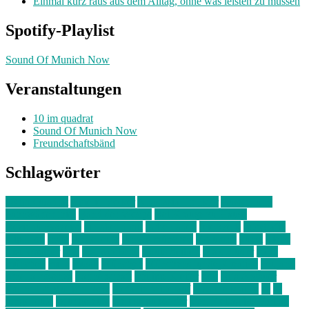
Einmal kurz raus aus dem Alltag, ohne was leisten zu müssen
Spotify-Playlist
Sound Of Munich Now
Veranstaltungen
10 im quadrat
Sound Of Munich Now
Freundschaftsbänd
Schlagwörter
10 im Quadrat
Amelie Völker
Anastasia Trenkler
Ausstellung
bahnwärter thiel
Band der Woche
Bei Krause zu Hause
Beziehungsweise
ein abend mit
farbenladen
feierwerk
fotografie
Hip-Hop
indie
junge leute
junges münchen
Kolumne
kunst
Liebe
Lisi Wasmer
lmu
lost weekend
Louis Seibert
Max Fluder
mein
münchen
milla
musik
München
Münchens junge Kreative
neuland
ornella cosenza
Partnerschaft
Philipp Kreiter
pop
Rita Argauer
Sound Of Munich Now
Stefanie Witterauf
susanne krause
sz
sz
junge leute
szjungeleute
theresa parstorfer
Von Freitag bis Freitag