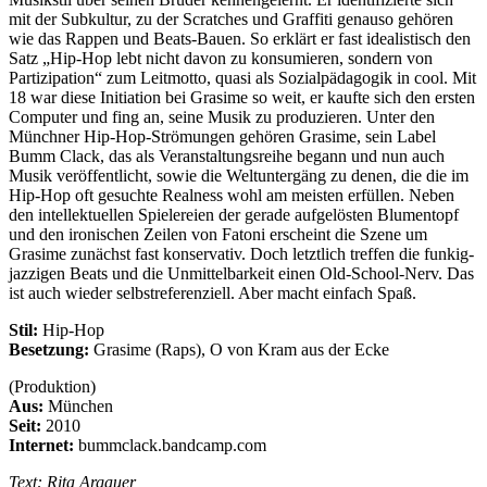
mit der Subkultur, zu der Scratches und Graffiti genauso gehören
wie das Rappen und Beats-Bauen. So erklärt er fast idealistisch den
Satz „Hip-Hop lebt nicht davon zu konsumieren, sondern von
Partizipation“ zum Leitmotto, quasi als Sozialpädagogik in cool. Mit
18 war diese Initiation bei Grasime so weit, er kaufte sich den ersten
Computer und fing an, seine Musik zu produzieren. Unter den
Münchner Hip-Hop-Strömungen gehören Grasime, sein Label
Bumm Clack, das als Veranstaltungsreihe begann und nun auch
Musik veröffentlicht, sowie die Weltuntergäng zu denen, die die im
Hip-Hop oft gesuchte Realness wohl am meisten erfüllen. Neben
den intellektuellen Spielereien der gerade aufgelösten Blumentopf
und den ironischen Zeilen von Fatoni erscheint die Szene um
Grasime zunächst fast konservativ. Doch letztlich treffen die funkig-
jazzigen Beats und die Unmittelbarkeit einen Old-School-Nerv. Das
ist auch wieder selbstreferenziell. Aber macht einfach Spaß.
Stil:
Hip-Hop
Besetzung:
Grasime (Raps), O von Kram aus der Ecke
(Produktion)
Aus:
München
Seit:
2010
Internet:
bummclack.bandcamp.com
Text: Rita Argauer