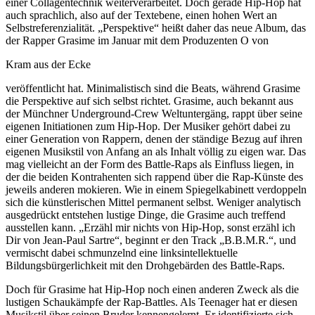
einer Collagentechnik weiterverarbeitet. Doch gerade Hip-Hop hat
auch sprachlich, also auf der Textebene, einen hohen Wert an
Selbstreferenzialität. „Perspektive“ heißt daher das neue Album, das
der Rapper Grasime im Januar mit dem Produzenten O von
Kram aus der Ecke
veröffentlicht hat. Minimalistisch sind die Beats, während Grasime
die Perspektive auf sich selbst richtet. Grasime, auch bekannt aus
der Münchner Underground-Crew Weltuntergäng, rappt über seine
eigenen Initiationen zum Hip-Hop. Der Musiker gehört dabei zu
einer Generation von Rappern, denen der ständige Bezug auf ihren
eigenen Musikstil von Anfang an als Inhalt völlig zu eigen war. Das
mag vielleicht an der Form des Battle-Raps als Einfluss liegen, in
der die beiden Kontrahenten sich rappend über die Rap-Künste des
jeweils anderen mokieren. Wie in einem Spiegelkabinett verdoppeln
sich die künstlerischen Mittel permanent selbst. Weniger analytisch
ausgedrückt entstehen lustige Dinge, die Grasime auch treffend
ausstellen kann. „Erzähl mir nichts von Hip-Hop, sonst erzähl ich
Dir von Jean-Paul Sartre“, beginnt er den Track „B.B.M.R.“, und
vermischt dabei schmunzelnd eine linksintellektuelle
Bildungsbürgerlichkeit mit den Drohgebärden des Battle-Raps.
Doch für Grasime hat Hip-Hop noch einen anderen Zweck als die
lustigen Schaukämpfe der Rap-Battles. Als Teenager hat er diesen
Musikstil über seinen Bruder kennengelernt. Er identifizierte sich