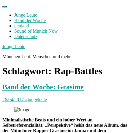
Skip
to
Junge Leute
content
Band der Woche
neuland
Sound of Munich Now
Datenschutz
Facebook
Twitter
Instagram
Junge Leute
München Lebt. Menschen und mehr.
Schlagwort:
Rap-Battles
Band der Woche: Grasime
26/04/2017
szjungeleute
Minimalistische Beats und ein hoher Wert an
Selbstreferenzialität: „Perspektive“ heißt das neue Album, das
der Münchner Rapper Grasime im Januar mit dem