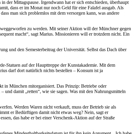
 in der Mittagspause. Irgendwann hat er sich entschieden, überhaupt
mit, dass er im Monat nur noch Geld für eine Falafel ausgab. Als
n, dass man sich problemlos mit dem versorgen kann, was andere
ar weggeworfen zu werden. Mit seiner Aktion will der Münchner gegen
ent macht“, sagt Marius. Missionieren will er trotzdem nicht. Ein
rung und den Semesterbeitrag der Universität. Selbst das Dach über
erde-Statuen auf der Haupttreppe der Kunstakademie. Mit dem
s darf dort natürlich nichts bestellen – Konsum ist ja
kt in München mitorganisiert. Das Prinzip: Betriebe oder
 – und damit „retten“, wie sie sagen. Was mit den Nahrungsmitteln
werfen. Werden Waren nicht verkauft, muss der Betrieb sie als
Nimmt er Bedürftigen damit nicht etwas weg? Nein, sagt er
ssen, das habe er bei einer Verschenk-Aktion auf der Straße
ufenes Mindesthaltbarkeitsdatum ist für ihn kein Argument. „Ich habe