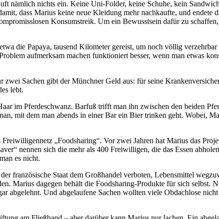
auft nämlich nichts ein. Keine Uni-Folder, keine Schuhe, kein Sandwich
damit, dass Marius keine neue Kleidung mehr nachkaufte, und endete da
en kompromisslosen Konsumstreik. Um ein Bewusstsein dafür zu schaffe
 etwa die Papaya, tausend Kilometer gereist, um noch völlig verzehrb
blem aufmerksam machen funktioniert besser, wenn man etwas konsequ
 für zwei Sachen gibt der Münchner Geld aus: für seine Krankenversiche
es lebt.
s Haar im Pferdeschwanz. Barfuß trifft man ihn zwischen den beiden Pf
an, mit dem man abends in einer Bar ein Bier trinken geht. Wobei, Mariu
 Freiwilligennetz „Foodsharing“. Vor zwei Jahren hat Marius das Proje
ver“ nennen sich die mehr als 400 Freiwilligen, die das Essen abholen
 man es nicht.
at der französische Staat dem Großhandel verboten, Lebensmittel wegzu
den. Marius dagegen behält die Foodsharing-Produkte für sich selbst. 
r abgelehnt. Und abgelaufene Sachen wollten viele Obdachlose nicht e
ftung am Fließband – aber darüber kann Marius nur lachen. Ein abgela