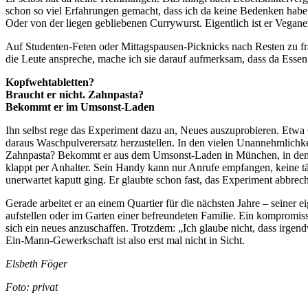
schon so viel Erfahrungen gemacht, dass ich da keine Bedenken habe.
Oder von der liegen gebliebenen Currywurst. Eigentlich ist er Vegane
Auf Studenten-Feten oder Mittagspausen-Picknicks nach Resten zu frag
die Leute anspreche, mache ich sie darauf aufmerksam, dass da Essen
Kopfwehtabletten?
Braucht er nicht. Zahnpasta?
Bekommt er im Umsonst-Laden
Ihn selbst rege das Experiment dazu an, Neues auszuprobieren. Etw
daraus Waschpulverersatz herzustellen. In den vielen Unannehmlichkeit
Zahnpasta? Bekommt er aus dem Umsonst-Laden in München, in dem m
klappt per Anhalter. Sein Handy kann nur Anrufe empfangen, keine tät
unerwartet kaputt ging. Er glaubte schon fast, das Experiment abbrec
Gerade arbeitet er an einem Quartier für die nächsten Jahre – seiner
aufstellen oder im Garten einer befreundeten Familie. Ein kompromiss
sich ein neues anzuschaffen. Trotzdem: „Ich glaube nicht, dass irgen
Ein-Mann-Gewerkschaft ist also erst mal nicht in Sicht.
Elsbeth Föger
Foto: privat