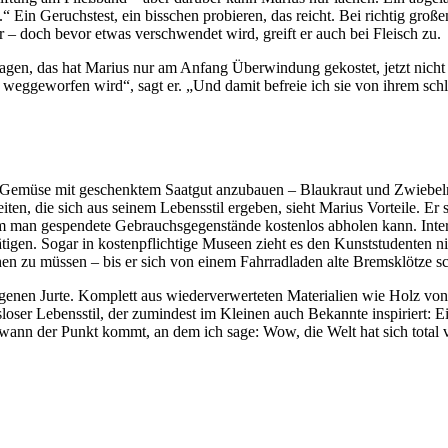
“ Ein Geruchstest, ein bisschen probieren, das reicht. Bei richtig gr
r – doch bevor etwas verschwendet wird, greift er auch bei Fleisch zu.
en, das hat Marius nur am Anfang Überwindung gekostet, jetzt nicht mehr
 weggeworfen wird“, sagt er. „Und damit befreie ich sie von ihrem sc
a Gemüse mit geschenktem Saatgut anzubauen – Blaukraut und Zwiebel
en, die sich aus seinem Lebensstil ergeben, sieht Marius Vorteile. Er 
an gespendete Gebrauchsgegenstände kostenlos abholen kann. Interne
igen. Sogar in kostenpflichtige Museen zieht es den Kunststudenten nic
hen zu müssen – bis er sich von einem Fahrradladen alte Bremsklötze s
 eigenen Jurte. Komplett aus wiederverwerteten Materialien wie Holz vo
loser Lebensstil, der zumindest im Kleinen auch Bekannte inspiriert: 
dwann der Punkt kommt, an dem ich sage: Wow, die Welt hat sich total v