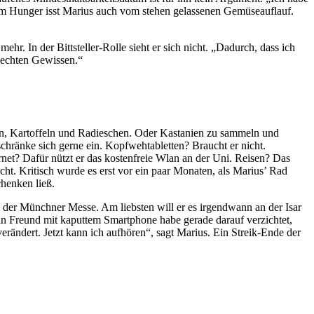
oßem Hunger isst Marius auch vom stehen gelassenen Gemüseauflauf.
. In der Bittsteller-Rolle sieht er sich nicht. „Dadurch, dass ich
hlechten Gewissen.“
n, Kartoffeln und Radieschen. Oder Kastanien zu sammeln und
schränke sich gerne ein. Kopfwehtabletten? Braucht er nicht.
t? Dafür nützt er das kostenfreie Wlan an der Uni. Reisen? Das
ht. Kritisch wurde es erst vor ein paar Monaten, als Marius’ Rad
chenken ließ.
n der Münchner Messe. Am liebsten will er es irgendwann an der Isar
Ein Freund mit kaputtem Smartphone habe gerade darauf verzichtet,
erändert. Jetzt kann ich aufhören“, sagt Marius. Ein Streik-Ende der