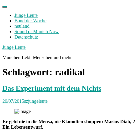
Skip
to
Junge Leute
content
Band der Woche
neuland
Sound of Munich Now
Datenschutz
Facebook
Twitter
Instagram
Junge Leute
München Lebt. Menschen und mehr.
Schlagwort:
radikal
Das Experiment mit dem Nichts
20/07/2015
szjungeleute
Er geht nie in die Mensa, nie Klamotten shoppen: Marius Diab, 
Ein Lebensentwurf.