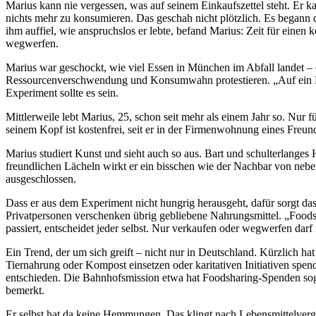
Marius kann nie vergessen, was auf seinem Einkaufszettel steht. Er k
nichts mehr zu konsumieren. Das geschah nicht plötzlich. Es begann 
ihm auffiel, wie anspruchslos er lebte, befand Marius: Zeit für ein
wegwerfen.
Marius war geschockt, wie viel Essen in München im Abfall landet –
Ressourcenverschwendung und Konsumwahn protestieren. „Auf ein Pro
Experiment sollte es sein.
Mittlerweile lebt Marius, 25, schon seit mehr als einem Jahr so. Nur
seinem Kopf ist kostenfrei, seit er in der Firmenwohnung eines Freund
Marius studiert Kunst und sieht auch so aus. Bart und schulterlange
freundlichen Lächeln wirkt er ein bisschen wie der Nachbar von neben
ausgeschlossen.
Dass er aus dem Experiment nicht hungrig herausgeht, dafür sorgt das
Privatpersonen verschenken übrig gebliebene Nahrungsmittel. „Foodsa
passiert, entscheidet jeder selbst. Nur verkaufen oder wegwerfen darf
Ein Trend, der um sich greift – nicht nur in Deutschland. Kürzlich h
Tiernahrung oder Kompost einsetzen oder karitativen Initiativen spen
entschieden. Die Bahnhofsmission etwa hat Foodsharing-Spenden soga
bemerkt.
Er selbst hat da keine Hemmungen. Das klingt nach Lebensmittelvergi