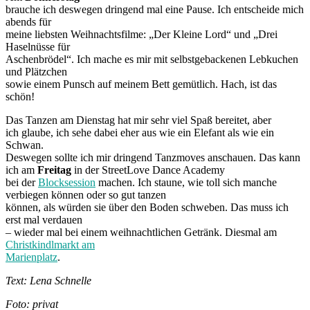
brauche ich deswegen dringend mal eine Pause. Ich entscheide mich
abends für
meine liebsten Weihnachtsfilme: „Der Kleine Lord“ und „Drei
Haselnüsse für
Aschenbrödel“. Ich mache es mir mit selbstgebackenen Lebkuchen
und Plätzchen
sowie einem Punsch auf meinem Bett gemütlich. Hach, ist das
schön!
Das Tanzen am Dienstag hat mir sehr viel Spaß bereitet, aber
ich glaube, ich sehe dabei eher aus wie ein Elefant als wie ein
Schwan.
Deswegen sollte ich mir dringend Tanzmoves anschauen. Das kann
ich am
Freitag
in der StreetLove Dance Academy
bei der
Blocksession
machen. Ich staune, wie toll sich manche
verbiegen können oder so gut tanzen
können, als würden sie über den Boden schweben. Das muss ich
erst mal verdauen
– wieder mal bei einem weihnachtlichen Getränk. Diesmal am
Christkindlmarkt am
Marienplatz
.
Text: Lena Schnelle
Foto: privat