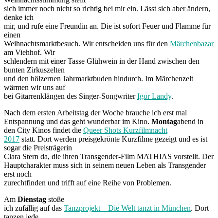
sich immer noch nicht so richtig bei mir ein. Lässt sich aber ändern,
denke ich
mir, und rufe eine Freundin an. Die ist sofort Feuer und Flamme für
einen
Weihnachtsmarktbesuch. Wir entscheiden uns für den
Märchenbazar
am Viehhof. Wir
schlendern mit einer Tasse Glühwein in der Hand zwischen den
bunten Zirkuszelten
und den hölzernen Jahrmarktbuden hindurch. Im Märchenzelt
wärmen wir uns auf
bei Gitarrenklängen des Singer-Songwriter
Igor Landy
.
Nach dem ersten Arbeitstag der Woche brauche ich erst mal
Entspannung und das geht wunderbar im Kino.
Montag
abend in
den City Kinos findet die
Queer Shots Kurzfilmnacht
2017
statt. Dort werden preisgekrönte Kurzfilme gezeigt und es ist
sogar die Preisträgerin
Clara Stern da, die ihren Transgender-Film MATHIAS vorstellt. Der
Hauptcharakter muss sich in seinem neuen Leben als Transgender
erst noch
zurechtfinden und trifft auf eine Reihe von Problemen.
Am
Dienstag
stoße
ich zufällig auf das
Tanzprojekt – Die Welt tanzt in München
. Dort
tanzen jede