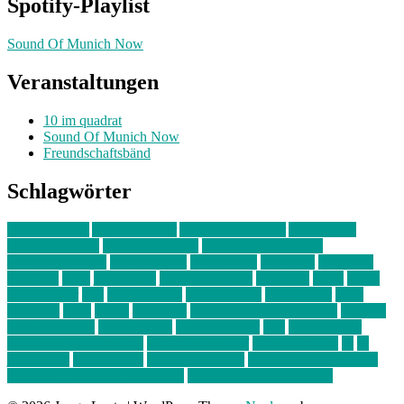
Spotify-Playlist
Sound Of Munich Now
Veranstaltungen
10 im quadrat
Sound Of Munich Now
Freundschaftsbänd
Schlagwörter
10 im Quadrat
Amelie Völker
Anastasia Trenkler
Ausstellung
bahnwärter thiel
Band der Woche
Bei Krause zu Hause
Beziehungsweise
ein abend mit
farbenladen
feierwerk
fotografie
Hip-Hop
indie
junge leute
junges münchen
Kolumne
kunst
Liebe
Lisi Wasmer
lmu
lost weekend
Louis Seibert
Max Fluder
mein
münchen
milla
musik
München
Münchens junge Kreative
neuland
ornella cosenza
Partnerschaft
Philipp Kreiter
pop
Rita Argauer
Sound Of Munich Now
Stefanie Witterauf
susanne krause
sz
sz
junge leute
szjungeleute
theresa parstorfer
Von Freitag bis Freitag
von freitag bis freitag münchen
Zeichen der Freundschaft