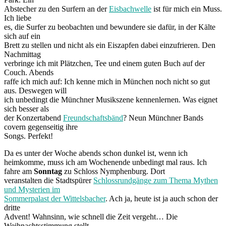
Abstecher zu den Surfern an der
Eisbachwelle
ist für mich ein Muss.
Ich liebe
es, die Surfer zu beobachten und bewundere sie dafür, in der Kälte
sich auf ein
Brett zu stellen und nicht als ein Eiszapfen dabei einzufrieren. Den
Nachmittag
verbringe ich mit Plätzchen, Tee und einem guten Buch auf der
Couch. Abends
raffe ich mich auf: Ich kenne mich in München noch nicht so gut
aus. Deswegen will
ich unbedingt die Münchner Musikszene kennenlernen. Was eignet
sich besser als
der Konzertabend
Freundschaftsbänd
? Neun Münchner Bands
covern gegenseitig ihre
Songs. Perfekt!
Da es unter der Woche abends schon dunkel ist, wenn ich
heimkomme, muss ich am Wochenende unbedingt mal raus. Ich
fahre am
Sonntag
zu Schloss Nymphenburg. Dort
veranstalten die Stadtspürer
Schlossrundgänge zum Thema Mythen
und Mysterien im
Sommerpalast der Wittelsbacher
. Ach ja, heute ist ja auch schon der
dritte
Advent! Wahnsinn, wie schnell die Zeit vergeht… Die
Weihnachtsstimmung stellt