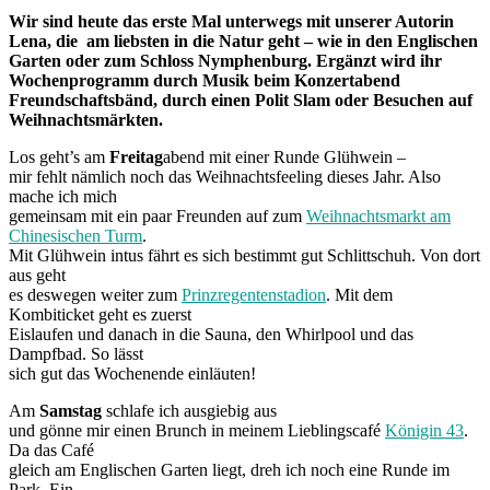
Wir sind heute das erste Mal unterwegs mit unserer Autorin
Lena, die am liebsten in die Natur geht – wie in den Englischen
Garten oder zum Schloss Nymphenburg. Ergänzt wird ihr
Wochenprogramm durch Musik beim Konzertabend
Freundschaftsbänd, durch einen Polit Slam oder Besuchen auf
Weihnachtsmärkten.
Los geht’s am
Freitag
abend mit einer Runde Glühwein –
mir fehlt nämlich noch das Weihnachtsfeeling dieses Jahr. Also
mache ich mich
gemeinsam mit ein paar Freunden auf zum
Weihnachtsmarkt am
Chinesischen Turm
.
Mit Glühwein intus fährt es sich bestimmt gut Schlittschuh. Von dort
aus geht
es deswegen weiter zum
Prinzregentenstadion
. Mit dem
Kombiticket geht es zuerst
Eislaufen und danach in die Sauna, den Whirlpool und das
Dampfbad. So lässt
sich gut das Wochenende einläuten!
Am
Samstag
schlafe ich ausgiebig aus
und gönne mir einen Brunch in meinem Lieblingscafé
Königin 43
.
Da das Café
gleich am Englischen Garten liegt, dreh ich noch eine Runde im
Park. Ein