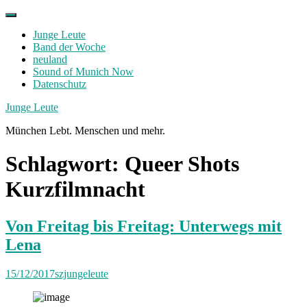
Skip
to
Junge Leute
content
Band der Woche
neuland
Sound of Munich Now
Datenschutz
Facebook
Twitter
Instagram
Junge Leute
München Lebt. Menschen und mehr.
Schlagwort:
Queer Shots
Kurzfilmnacht
Von Freitag bis Freitag: Unterwegs mit
Lena
15/12/2017
szjungeleute