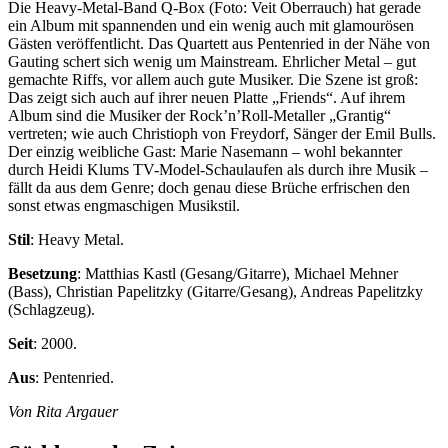
Die Heavy-Metal-Band Q-Box (Foto: Veit Oberrauch) hat gerade
ein Album mit spannenden und ein wenig auch mit glamourösen
Gästen veröffentlicht. Das Quartett aus Pentenried in der Nähe von
Gauting schert sich wenig um Mainstream. Ehrlicher Metal – gut
gemachte Riffs, vor allem auch gute Musiker. Die Szene ist groß:
Das zeigt sich auch auf ihrer neuen Platte „Friends“. Auf ihrem
Album sind die Musiker der Rock’n’Roll-Metaller „Grantig“
vertreten; wie auch Christioph von Freydorf, Sänger der Emil Bulls.
Der einzig weibliche Gast: Marie Nasemann – wohl bekannter
durch Heidi Klums TV-Model-Schaulaufen als durch ihre Musik –
fällt da aus dem Genre; doch genau diese Brüche erfrischen den
sonst etwas engmaschigen Musikstil.
Stil
: Heavy Metal.
Besetzung
: Matthias Kastl (Gesang/Gitarre), Michael Mehner
(Bass), Christian Papelitzky (Gitarre/Gesang), Andreas Papelitzky
(Schlagzeug).
Seit
: 2000.
Aus
: Pentenried.
Von Rita Argauer