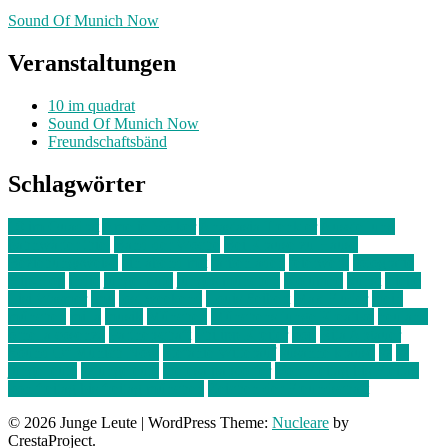
Sound Of Munich Now
Veranstaltungen
10 im quadrat
Sound Of Munich Now
Freundschaftsbänd
Schlagwörter
10 im Quadrat
Amelie Völker
Anastasia Trenkler
Ausstellung
bahnwärter thiel
Band der Woche
Bei Krause zu Hause
Beziehungsweise
ein abend mit
farbenladen
feierwerk
fotografie
Hip-Hop
indie
junge leute
junges münchen
Kolumne
kunst
Liebe
Lisi Wasmer
lmu
lost weekend
Louis Seibert
Max Fluder
mein
münchen
milla
musik
München
Münchens junge Kreative
neuland
ornella cosenza
Partnerschaft
Philipp Kreiter
pop
Rita Argauer
Sound Of Munich Now
Stefanie Witterauf
susanne krause
sz
sz
junge leute
szjungeleute
theresa parstorfer
Von Freitag bis Freitag
von freitag bis freitag münchen
Zeichen der Freundschaft
© 2026 Junge Leute
|
WordPress Theme:
Nucleare
by
CrestaProject.