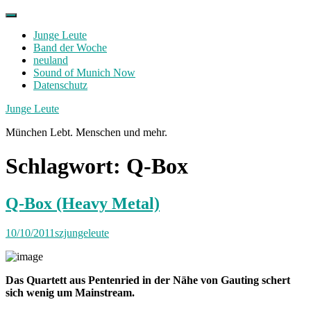
Skip
to
Junge Leute
content
Band der Woche
neuland
Sound of Munich Now
Datenschutz
Facebook
Twitter
Instagram
Junge Leute
München Lebt. Menschen und mehr.
Schlagwort:
Q-Box
Q-Box (Heavy Metal)
10/10/2011
szjungeleute
Das Quartett aus Pentenried in der Nähe von Gauting schert
sich wenig um Mainstream.