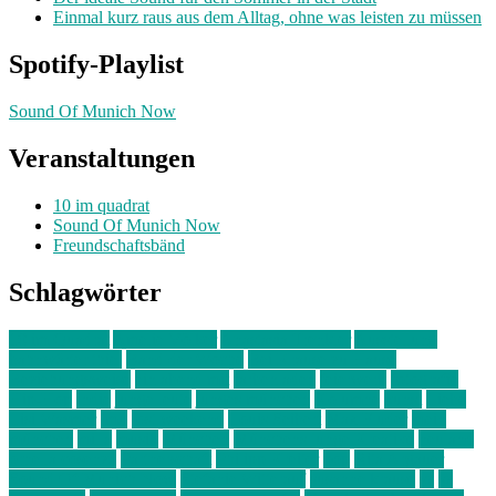
Einmal kurz raus aus dem Alltag, ohne was leisten zu müssen
Spotify-Playlist
Sound Of Munich Now
Veranstaltungen
10 im quadrat
Sound Of Munich Now
Freundschaftsbänd
Schlagwörter
10 im Quadrat
Amelie Völker
Anastasia Trenkler
Ausstellung
bahnwärter thiel
Band der Woche
Bei Krause zu Hause
Beziehungsweise
ein abend mit
farbenladen
feierwerk
fotografie
Hip-Hop
indie
junge leute
junges münchen
Kolumne
kunst
Liebe
Lisi Wasmer
lmu
lost weekend
Louis Seibert
Max Fluder
mein
münchen
milla
musik
München
Münchens junge Kreative
neuland
ornella cosenza
Partnerschaft
Philipp Kreiter
pop
Rita Argauer
Sound Of Munich Now
Stefanie Witterauf
susanne krause
sz
sz