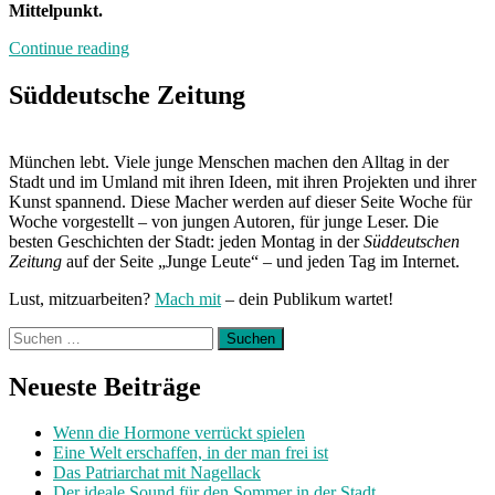
Mittelpunkt.
„Neuland:
Continue reading
Schnapsundidee-
Festival“
Süddeutsche Zeitung
München lebt. Viele junge Menschen machen den Alltag in der
Stadt und im Umland mit ihren Ideen, mit ihren Projekten und ihrer
Kunst spannend. Diese Macher werden auf dieser Seite Woche für
Woche vorgestellt – von jungen Autoren, für junge Leser. Die
besten Geschichten der Stadt: jeden Montag in der
Süddeutschen
Zeitung
auf der Seite „Junge Leute“ – und jeden Tag im Internet.
Lust, mitzuarbeiten?
Mach mit
– dein Publikum wartet!
Suchen
nach:
Neueste Beiträge
Wenn die Hormone verrückt spielen
Eine Welt erschaffen, in der man frei ist
Das Patriarchat mit Nagellack
Der ideale Sound für den Sommer in der Stadt