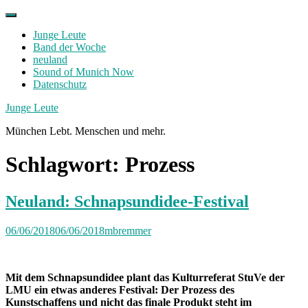
Skip
to
Junge Leute
content
Band der Woche
neuland
Sound of Munich Now
Datenschutz
Facebook
Twitter
Instagram
Junge Leute
München Lebt. Menschen und mehr.
Schlagwort:
Prozess
Neuland: Schnapsundidee-Festival
06/06/2018
06/06/2018
mbremmer
Mit dem Schnapsundidee plant das Kulturreferat StuVe der
LMU ein etwas anderes Festival: Der Prozess des
Kunstschaffens und nicht das finale Produkt steht im