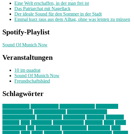
Eine Welt erschaffen, in der man frei ist
Das Patriarchat mit Nagellack
Der ideale Sound für den Sommer in der Stadt
Einmal kurz raus aus dem Alltag, ohne was leisten zu müssen
Spotify-Playlist
Sound Of Munich Now
Veranstaltungen
10 im quadrat
Sound Of Munich Now
Freundschaftsbänd
Schlagwörter
10 im Quadrat
Amelie Völker
Anastasia Trenkler
Ausstellung
bahnwärter thiel
Band der Woche
Bei Krause zu Hause
Beziehungsweise
ein abend mit
farbenladen
feierwerk
fotografie
Hip-Hop
indie
junge leute
junges münchen
Kolumne
kunst
Liebe
Lisi Wasmer
lmu
lost weekend
Louis Seibert
Max Fluder
mein
münchen
milla
musik
München
Münchens junge Kreative
neuland