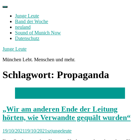
Skip
to
Junge Leute
content
Band der Woche
neuland
Sound of Munich Now
Datenschutz
Facebook
Twitter
Instagram
Junge Leute
München Lebt. Menschen und mehr.
Schlagwort:
Propaganda
Foto: Catherina Hess
„Wir am anderen Ende der Leitung
hörten, wie Verwandte gequält wurden“
19/10/2021
19/10/2021
szjungeleute