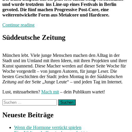
und wurde trotzdem ins Line-up eines Festivals in Berlin
gevoted. Die fünf machen Progressive Post-Core, eine
weiterentwickelte Form aus Metalcore und Hardcore.
„Band
Continue reading
der
Woche:
Süddeutsche Zeitung
Empath“
München lebt. Viele junge Menschen machen den Alltag in der
Stadt und im Umland mit ihren Ideen, mit ihren Projekten und ihrer
Kunst spannend. Diese Macher werden auf dieser Seite Woche für
Woche vorgestellt – von jungen Autoren, für junge Leser. Die
besten Geschichten der Stadt: jeden Montag in der
Süddeutschen
Zeitung
auf der Seite „Junge Leute“ – und jeden Tag im Internet.
Lust, mitzuarbeiten?
Mach mit
– dein Publikum wartet!
Suchen
nach:
Neueste Beiträge
Wenn die Hormone verrückt spielen