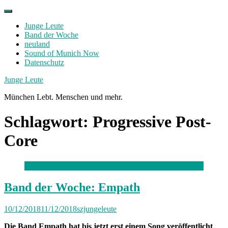
Skip
to
Junge Leute
content
Band der Woche
neuland
Sound of Munich Now
Datenschutz
Facebook
Twitter
Instagram
Junge Leute
München Lebt. Menschen und mehr.
Schlagwort:
Progressive Post-
Core
Band der Woche: Empath
10/12/2018
11/12/2018
szjungeleute
Die Band Empath hat bis jetzt erst einem Song veröffentlicht