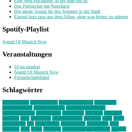
Eine Welt erschaffen, in der man frei ist
Das Patriarchat mit Nagellack
Der ideale Sound für den Sommer in der Stadt
Einmal kurz raus aus dem Alltag, ohne was leisten zu müssen
Spotify-Playlist
Sound Of Munich Now
Veranstaltungen
10 im quadrat
Sound Of Munich Now
Freundschaftsbänd
Schlagwörter
10 im Quadrat
Amelie Völker
Anastasia Trenkler
Ausstellung
bahnwärter thiel
Band der Woche
Bei Krause zu Hause
Beziehungsweise
ein abend mit
farbenladen
feierwerk
fotografie
Hip-Hop
indie
junge leute
junges münchen
Kolumne
kunst
Liebe
Lisi Wasmer
lmu
lost weekend
Louis Seibert
Max Fluder
mein
münchen
milla
musik
München
Münchens junge Kreative
neuland