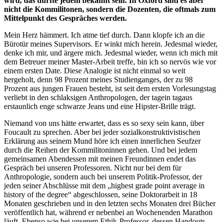
wird, das dürfte jedem bekannt sein. In Oxford sind es aber
nicht die Kommilitonen, sondern die Dozenten, die oftmals zum
Mittelpunkt des Gespräches werden.
Mein Herz hämmert. Ich atme tief durch. Dann klopfe ich an die
Bürotür meines Supervisors. Er winkt mich herein. Jedesmal wieder,
denke ich mir, und ärgere mich. Jedesmal wieder, wenn ich mich mit
dem Betreuer meiner Master-Arbeit treffe, bin ich so nervös wie vor
einem ersten Date. Diese Analogie ist nicht einmal so weit
hergeholt, denn 98 Prozent meines Studienganges, der zu 98
Prozent aus jungen Frauen besteht, ist seit dem ersten Vorlesungstag
verliebt in den schlaksigen Anthropologen, der tagein tagaus
erstaunlich enge schwarze Jeans und eine Hipster-Brille trägt.
Niemand von uns hätte erwartet, dass es so sexy sein kann, über
Foucault zu sprechen. Aber bei jeder sozialkonstruktivistischen
Erklärung aus seinem Mund höre ich einen innerlichen Seufzer
durch die Reihen der Kommilitoninnen gehen. Und bei jedem
gemeinsamen Abendessen mit meinen Freundinnen endet das
Gespräch bei unseren Professoren. Nicht nur bei dem für
Anthropologie, sondern auch bei unserem Politik-Professor, der
jeden seiner Abschlüsse mit dem „highest grade point average in
history of the degree“ abgeschlossen, seine Doktorarbeit in 18
Monaten geschrieben und in den letzten sechs Monaten drei Bücher
veröffentlich hat, während er nebenbei an Wochenenden Marathon
läuft. Ebenso wie bei unserem Ethik-Professor, dessen Handouts