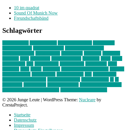
10 im quadrat
Sound Of Munich Now
Freundschaftsbänd
Schlagwörter
10 im Quadrat
Amelie Völker
Anastasia Trenkler
Ausstellung
bahnwärter thiel
Band der Woche
Bei Krause zu Hause
Beziehungsweise
ein abend mit
farbenladen
feierwerk
fotografie
Hip-Hop
indie
junge leute
junges münchen
Kolumne
kunst
Liebe
Lisi Wasmer
lmu
lost weekend
Louis Seibert
Max Fluder
mein
münchen
milla
musik
München
Münchens junge Kreative
neuland
ornella cosenza
Partnerschaft
Philipp Kreiter
pop
Rita Argauer
Sound Of Munich Now
Stefanie Witterauf
susanne krause
sz
sz
junge leute
szjungeleute
theresa parstorfer
Von Freitag bis Freitag
von freitag bis freitag münchen
Zeichen der Freundschaft
© 2026 Junge Leute
|
WordPress Theme:
Nucleare
by
CrestaProject.
Startseite
Datenschutz
Impressum