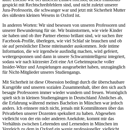
gespickt mit Rechtschreibfehlern sind, und nicht zuletzt unserer
Jura-Professorin, die schwanger war und jetzt mit Sicherheit Mutter
des süßesten kleinen Wesens in Oxford ist.
In anderen Worten: Wir sind besessen von unseren Professoren und
unserer Bewunderung für sie. Wir brainstormen, wie viele Kinder
sie haben und ob ihre Partner ebenso brillant sind, wir suchen ihre
Facebook-Profile, überlegen, wie viel Schlaf sie brauchen und ob
sie auf persönlicher Ebene miteinander auskommen. Jede intime
Information, die wir irgendwie ausfindig machen, wird gefeiert,
weitergesponnen und dann in unsere Schwarmintelligenz integriert,
sodass wir nach kürzester Zeit eine Art Geheimsprache voller
Insider-Witze und Anspielungen ausgearbeitet haben, unzugänglich
für Nicht-Mitglieder unseres Studiengangs.
Mit Sicherheit ist diese Obsession bedingt durch die überschaubare
Kursgröße und unseren sozialen Zusammenhalt, über den sich auch
besagte Professoren immer wieder wundern und freuen. Womöglich
spielt sich in kleinen Studiengängen in Deutschland Ähnliches ab,
die Erfahrung während meines Bachelors in München war jedoch
anders. Ich erinnere mich nicht, jemals mit Kommilitonen über das
Privatleben unserer Dozenten spekuliert zu haben. Abgesehen
vielleicht von der ein oder anderen Anekdote, kommt mir das
Verhältnis zwischen Lehrenden und Lernenden in München im
Vergleich zu dem in Oxford ein wenig professioneller, vielleicht