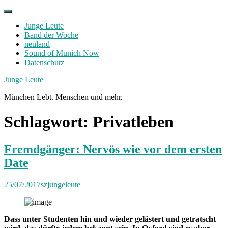
Skip
to
Junge Leute
content
Band der Woche
neuland
Sound of Munich Now
Datenschutz
Facebook
Twitter
Instagram
Junge Leute
München Lebt. Menschen und mehr.
Schlagwort:
Privatleben
Fremdgänger: Nervös wie vor dem ersten
Date
25/07/2017
szjungeleute
Dass unter Studenten hin und wieder gelästert und getratscht