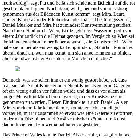
merkwürdig“, sagt Pia und beißt sich schüchtern lächelnd auf die rot
geschminkten Lippen. Noch dazu, weil „niemand von uns streng
genommen aus der Bildenden Kunst kommt“, sagt Mira. Laura
studiert Kamera an der Filmhochschule, Pia ist Theaterregisseurin,
Daniel Musiker und Mira hat zumindest Kunstvermittlung studiert.
Nach ihrem Studium in Wien, ist die gebürtige Wasserburgerin vor
einem Jahr zurück in die Heimat gezogen. Im Vergleich zu Wien sei
ihr München schon immer lieber gewesen, die Kunstszene in Wien
habe sie immer als ein wenig kalt empfunden. „Natürlich kommt es
überall drauf an, wen man kennt, um sich angenommen zu fühlen,
aber irgendwie ist der Anschluss in München einfacher.“
Dennoch, was sie schon immer ein wenig gestört habe, sei, dass
man sich als Nicht-Künstler oder Nicht-Kunst-Kenner in Galerien
oft ein wenig außen vor fühlen würde und dass es vor allem als
junger Mensch in München schwer ist, in der Kunstszene ernst
genommen zu werden. Diesen Eindruck teilt auch Daniel. Als er
Mira vor einem Jahr kennenlernte, konnte er sich schnell gut
vorstellen, mit ihr zusammen so etwas wie eine Galerie zu eröffnen,
in der man Disziplinen und Ansätze mischen könnte, um Kunst
dadurch vielleicht ein wenig nahbarer zu gestalten.
Das Prince of Wales kannte Daniel. Als er erfuhr, dass „die Jungs