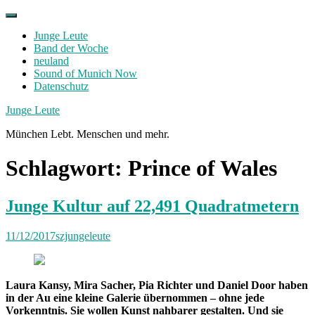
Skip
to
Junge Leute
content
Band der Woche
neuland
Sound of Munich Now
Datenschutz
Facebook
Twitter
Instagram
Junge Leute
München Lebt. Menschen und mehr.
Schlagwort:
Prince of Wales
Junge Kultur auf 22,491 Quadratmetern
11/12/2017
szjungeleute
Laura Kansy, Mira Sacher, Pia Richter und Daniel Door haben
in der Au eine kleine Galerie übernommen – ohne jede
Vorkenntnis. Sie wollen Kunst nahbarer gestalten. Und sie