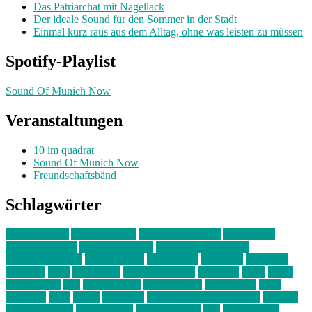
Das Patriarchat mit Nagellack
Der ideale Sound für den Sommer in der Stadt
Einmal kurz raus aus dem Alltag, ohne was leisten zu müssen
Spotify-Playlist
Sound Of Munich Now
Veranstaltungen
10 im quadrat
Sound Of Munich Now
Freundschaftsbänd
Schlagwörter
10 im Quadrat
Amelie Völker
Anastasia Trenkler
Ausstellung
bahnwärter thiel
Band der Woche
Bei Krause zu Hause
Beziehungsweise
ein abend mit
farbenladen
feierwerk
fotografie
Hip-Hop
indie
junge leute
junges münchen
Kolumne
kunst
Liebe
Lisi Wasmer
lmu
lost weekend
Louis Seibert
Max Fluder
mein
münchen
milla
musik
München
Münchens junge Kreative
neuland
ornella cosenza
Partnerschaft
Philipp Kreiter
pop
Rita Argauer