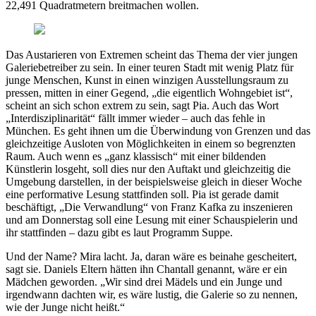
22,491 Quadratmetern breitmachen wollen.
Das Austarieren von Extremen scheint das Thema der vier jungen
Galeriebetreiber zu sein. In einer teuren Stadt mit wenig Platz für
junge Menschen, Kunst in einen winzigen Ausstellungsraum zu
pressen, mitten in einer Gegend, „die eigentlich Wohngebiet ist“,
scheint an sich schon extrem zu sein, sagt Pia. Auch das Wort
„Interdisziplinarität“ fällt immer wieder – auch das fehle in
München. Es geht ihnen um die Überwindung von Grenzen und das
gleichzeitige Ausloten von Möglichkeiten in einem so begrenzten
Raum. Auch wenn es „ganz klassisch“ mit einer bildenden
Künstlerin losgeht, soll dies nur den Auftakt und gleichzeitig die
Umgebung darstellen, in der beispielsweise gleich in dieser Woche
eine performative Lesung stattfinden soll. Pia ist gerade damit
beschäftigt, „Die Verwandlung“ von Franz Kafka zu inszenieren
und am Donnerstag soll eine Lesung mit einer Schauspielerin und
ihr stattfinden – dazu gibt es laut Programm Suppe.
Und der Name? Mira lacht. Ja, daran wäre es beinahe gescheitert,
sagt sie. Daniels Eltern hätten ihn Chantall genannt, wäre er ein
Mädchen geworden. „Wir sind drei Mädels und ein Junge und
irgendwann dachten wir, es wäre lustig, die Galerie so zu nennen,
wie der Junge nicht heißt.“