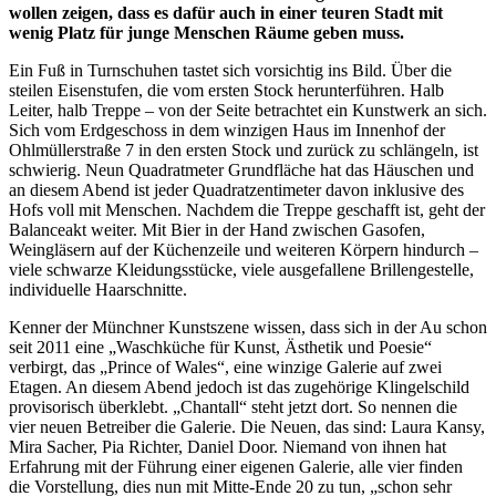
wollen zeigen, dass es dafür auch in einer teuren Stadt mit
wenig Platz für junge Menschen Räume geben muss.
Ein Fuß in Turnschuhen tastet sich vorsichtig ins Bild. Über die
steilen Eisenstufen, die vom ersten Stock herunterführen. Halb
Leiter, halb Treppe – von der Seite betrachtet ein Kunstwerk an sich.
Sich vom Erdgeschoss in dem winzigen Haus im Innenhof der
Ohlmüllerstraße 7 in den ersten Stock und zurück zu schlängeln, ist
schwierig. Neun Quadratmeter Grundfläche hat das Häuschen und
an diesem Abend ist jeder Quadratzentimeter davon inklusive des
Hofs voll mit Menschen. Nachdem die Treppe geschafft ist, geht der
Balanceakt weiter. Mit Bier in der Hand zwischen Gasofen,
Weingläsern auf der Küchenzeile und weiteren Körpern hindurch –
viele schwarze Kleidungsstücke, viele ausgefallene Brillengestelle,
individuelle Haarschnitte.
Kenner der Münchner Kunstszene wissen, dass sich in der Au schon
seit 2011 eine „Waschküche für Kunst, Ästhetik und Poesie“
verbirgt, das „Prince of Wales“, eine winzige Galerie auf zwei
Etagen. An diesem Abend jedoch ist das zugehörige Klingelschild
provisorisch überklebt. „Chantall“ steht jetzt dort. So nennen die
vier neuen Betreiber die Galerie. Die Neuen, das sind: Laura Kansy,
Mira Sacher, Pia Richter, Daniel Door. Niemand von ihnen hat
Erfahrung mit der Führung einer eigenen Galerie, alle vier finden
die Vorstellung, dies nun mit Mitte-Ende 20 zu tun, „schon sehr