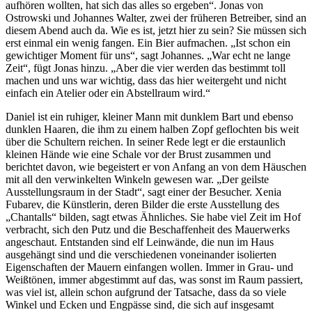
aufhören wollten, hat sich das alles so ergeben“. Jonas von
Ostrowski und Johannes Walter, zwei der früheren Betreiber, sind an
diesem Abend auch da. Wie es ist, jetzt hier zu sein? Sie müssen sich
erst einmal ein wenig fangen. Ein Bier aufmachen. „Ist schon ein
gewichtiger Moment für uns“, sagt Johannes. „War echt ne lange
Zeit“, fügt Jonas hinzu. „Aber die vier werden das bestimmt toll
machen und uns war wichtig, dass das hier weitergeht und nicht
einfach ein Atelier oder ein Abstellraum wird.“
Daniel ist ein ruhiger, kleiner Mann mit dunklem Bart und ebenso
dunklen Haaren, die ihm zu einem halben Zopf geflochten bis weit
über die Schultern reichen. In seiner Rede legt er die erstaunlich
kleinen Hände wie eine Schale vor der Brust zusammen und
berichtet davon, wie begeistert er von Anfang an von dem Häuschen
mit all den verwinkelten Winkeln gewesen war. „Der geilste
Ausstellungsraum in der Stadt“, sagt einer der Besucher. Xenia
Fubarev, die Künstlerin, deren Bilder die erste Ausstellung des
„Chantalls“ bilden, sagt etwas Ähnliches. Sie habe viel Zeit im Hof
verbracht, sich den Putz und die Beschaffenheit des Mauerwerks
angeschaut. Entstanden sind elf Leinwände, die nun im Haus
ausgehängt sind und die verschiedenen voneinander isolierten
Eigenschaften der Mauern einfangen wollen. Immer in Grau- und
Weißtönen, immer abgestimmt auf das, was sonst im Raum passiert,
was viel ist, allein schon aufgrund der Tatsache, dass da so viele
Winkel und Ecken und Engpässe sind, die sich auf insgesamt