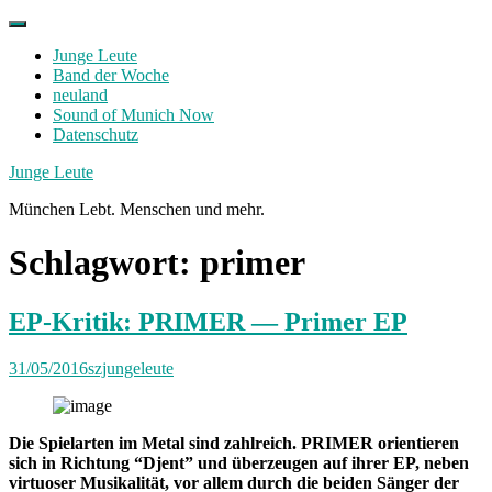
Skip
to
Junge Leute
content
Band der Woche
neuland
Sound of Munich Now
Datenschutz
Facebook
Twitter
Instagram
Junge Leute
München Lebt. Menschen und mehr.
Schlagwort:
primer
EP-Kritik: PRIMER — Primer EP
31/05/2016
szjungeleute
Die Spielarten im Metal sind zahlreich. PRIMER orientieren
sich in Richtung “Djent” und überzeugen auf ihrer EP, neben
virtuoser Musikalität, vor allem durch die beiden Sänger der