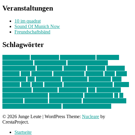
Veranstaltungen
10 im quadrat
Sound Of Munich Now
Freundschaftsbänd
Schlagwörter
10 im Quadrat
Amelie Völker
Anastasia Trenkler
Ausstellung
bahnwärter thiel
Band der Woche
Bei Krause zu Hause
Beziehungsweise
ein abend mit
farbenladen
feierwerk
fotografie
Hip-Hop
indie
junge leute
junges münchen
Kolumne
kunst
Liebe
Lisi Wasmer
lmu
lost weekend
Louis Seibert
Max Fluder
mein
münchen
milla
musik
München
Münchens junge Kreative
neuland
ornella cosenza
Partnerschaft
Philipp Kreiter
pop
Rita Argauer
Sound Of Munich Now
Stefanie Witterauf
susanne krause
sz
sz
junge leute
szjungeleute
theresa parstorfer
Von Freitag bis Freitag
von freitag bis freitag münchen
Zeichen der Freundschaft
© 2026 Junge Leute
|
WordPress Theme:
Nucleare
by
CrestaProject.
Startseite