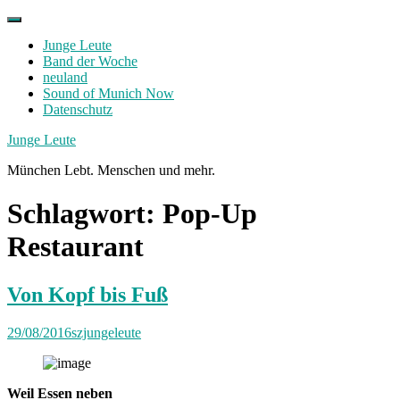
Skip
to
Junge Leute
content
Band der Woche
neuland
Sound of Munich Now
Datenschutz
Facebook
Twitter
Instagram
Junge Leute
München Lebt. Menschen und mehr.
Schlagwort:
Pop-Up
Restaurant
Von Kopf bis Fuß
29/08/2016
szjungeleute
Weil Essen neben