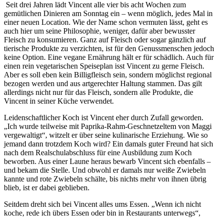
Seit drei Jahren lädt Vincent alle vier bis acht Wochen zum
gemütlichen Dinieren am Sonntag ein – wenn möglich, jedes Mal in
einer neuen Location. Wie der Name schon vermuten lässt, geht es
auch hier um seine Philosophie, weniger, dafür aber bewusster
Fleisch zu konsumieren. Ganz auf Fleisch oder sogar gänzlich auf
tierische Produkte zu verzichten, ist für den Genussmenschen jedoch
keine Option. Eine vegane Ernährung hält er für schädlich. Auch für
einen rein vegetarischen Speiseplan isst Vincent zu gerne Fleisch.
Aber es soll eben kein Billigfleisch sein, sondern möglichst regional
bezogen werden und aus artgerechter Haltung stammen. Das gilt
allerdings nicht nur für das Fleisch, sondern alle Produkte, die
Vincent in seiner Küche verwendet.
Leidenschaftlicher Koch ist Vincent eher durch Zufall geworden.
„Ich wurde teilweise mit Paprika-Rahm-Geschnetzeltem von Maggi
vergewaltigt“, witzelt er über seine kulinarische Erziehung. Wie so
jemand dann trotzdem Koch wird? Ein damals guter Freund hat sich
nach dem Realschulabschluss für eine Ausbildung zum Koch
beworben. Aus einer Laune heraus bewarb Vincent sich ebenfalls –
und bekam die Stelle. Und obwohl er damals nur weiße Zwiebeln
kannte und rote Zwiebeln schälte, bis nichts mehr von ihnen übrig
blieb, ist er dabei geblieben.
Seitdem dreht sich bei Vincent alles ums Essen. „Wenn ich nicht
koche, rede ich übers Essen oder bin in Restaurants unterwegs“,