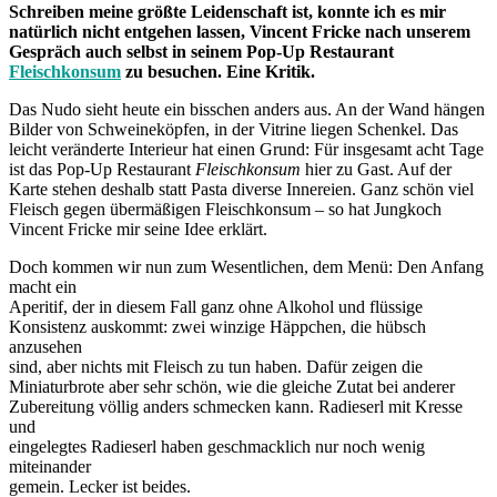
Schreiben meine größte Leidenschaft ist, konnte ich es mir
natürlich nicht entgehen lassen, Vincent Fricke nach unserem
Gespräch auch selbst in seinem Pop-Up Restaurant
Fleischkonsum
zu besuchen. Eine Kritik.
Das Nudo sieht heute ein bisschen anders aus. An der Wand hängen
Bilder von Schweineköpfen, in der Vitrine liegen Schenkel. Das
leicht veränderte Interieur hat einen Grund: Für insgesamt acht Tage
ist das Pop-Up Restaurant
Fleischkonsum
hier zu Gast. Auf der
Karte stehen deshalb statt Pasta diverse Innereien. Ganz schön viel
Fleisch gegen übermäßigen Fleischkonsum – so hat Jungkoch
Vincent Fricke mir seine Idee erklärt.
Doch kommen wir nun zum Wesentlichen, dem Menü: Den Anfang
macht ein
Aperitif, der in diesem Fall ganz ohne Alkohol und flüssige
Konsistenz auskommt: zwei winzige Häppchen, die hübsch
anzusehen
sind, aber nichts mit Fleisch zu tun haben. Dafür zeigen die
Miniaturbrote aber sehr schön, wie die gleiche Zutat bei anderer
Zubereitung völlig anders schmecken kann. Radieserl mit Kresse
und
eingelegtes Radieserl haben geschmacklich nur noch wenig
miteinander
gemein. Lecker ist beides.