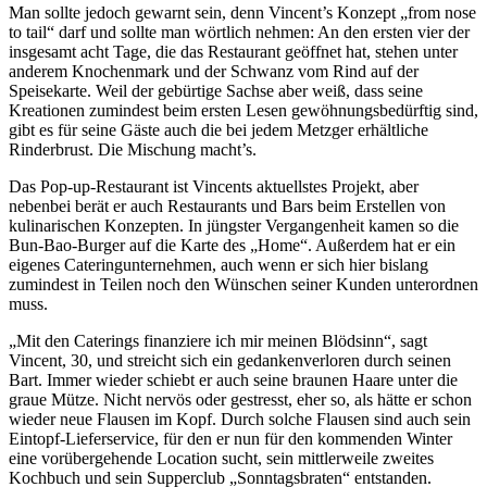
Man sollte jedoch gewarnt sein, denn Vincent’s Konzept „from nose
to tail“ darf und sollte man wörtlich nehmen: An den ersten vier der
insgesamt acht Tage, die das Restaurant geöffnet hat, stehen unter
anderem Knochenmark und der Schwanz vom Rind auf der
Speisekarte. Weil der gebürtige Sachse aber weiß, dass seine
Kreationen zumindest beim ersten Lesen gewöhnungsbedürftig sind,
gibt es für seine Gäste auch die bei jedem Metzger erhältliche
Rinderbrust. Die Mischung macht’s.
Das Pop-up-Restaurant ist Vincents aktuellstes Projekt, aber
nebenbei berät er auch Restaurants und Bars beim Erstellen von
kulinarischen Konzepten. In jüngster Vergangenheit kamen so die
Bun-Bao-Burger auf die Karte des „Home“. Außerdem hat er ein
eigenes Cateringunternehmen, auch wenn er sich hier bislang
zumindest in Teilen noch den Wünschen seiner Kunden unterordnen
muss.
„Mit den Caterings finanziere ich mir meinen Blödsinn“, sagt
Vincent, 30, und streicht sich ein gedankenverloren durch seinen
Bart. Immer wieder schiebt er auch seine braunen Haare unter die
graue Mütze. Nicht nervös oder gestresst, eher so, als hätte er schon
wieder neue Flausen im Kopf. Durch solche Flausen sind auch sein
Eintopf-Lieferservice, für den er nun für den kommenden Winter
eine vorübergehende Location sucht, sein mittlerweile zweites
Kochbuch und sein Supperclub „Sonntagsbraten“ entstanden.