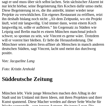
sagt er und muss über sich selbst lachen. Sein sächsischer Akzent ist
nur leicht hörbar, seine Begeisterung fürs Kochen dafür umso mehr.
Diese Begeisterung ist es, die ihn antreibt, immer wieder neue
Projekte zu verwirklichen. Ein eigenes Restaurant zu eröffnen, reizt
ihn deshalb bislang noch nicht: „Ab dem Zeitpunkt, wo ein Projekt
läuft, wird mir langweilig. Und immer dann, wenn einem Koch
langweilig ist, sollte er aufhören.“ Im Gegensatz zu Städten wie
Leipzig und Berlin macht es einem München manchmal jedoch
schwer, so spontan zu sein, wie Vincent es gerne wäre. Trotzdem
will er vorerst hier bleiben. Er liebt die Herausforderung. Die
Münchner seien zudem fress-affiner als Menschen in manch anderen
deutschen Städten, sagt Vincent, lacht und meint das durchweg
positiv.
Von: Jacqueline Lang
Foto: Kristin Arnhold
Süddeutsche Zeitung
München lebt. Viele junge Menschen machen den Alltag in der
Stadt und im Umland mit ihren Ideen, mit ihren Projekten und ihrer
Kunst spannend. Diese Macher werden auf dieser Seite Woche für
Woche vorgestellt – von jungen Autoren, für junge Leser. Die