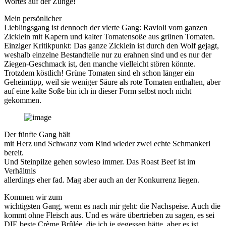
Wortes auf der Zunge!
Mein persönlicher
Lieblingsgang ist dennoch der vierte Gang: Ravioli vom ganzen
Zicklein mit Kapern und kalter Tomatensoße aus grünen Tomaten.
Einziger Kritikpunkt: Das ganze Zicklein ist durch den Wolf gejagt,
weshalb einzelne Bestandteile nur zu erahnen sind und es nur der
Ziegen-Geschmack ist, den manche vielleicht stören könnte.
Trotzdem köstlich! Grüne Tomaten sind eh schon länger ein
Geheimtipp, weil sie weniger Säure als rote Tomaten enthalten, aber
auf eine kalte Soße bin ich in dieser Form selbst noch nicht
gekommen.
Der fünfte Gang hält
mit Herz und Schwanz vom Rind wieder zwei echte Schmankerl
bereit.
Und Steinpilze gehen sowieso immer. Das Roast Beef ist im
Verhältnis
allerdings eher fad. Mag aber auch an der Konkurrenz liegen.
Kommen wir zum
wichtigsten Gang, wenn es nach mir geht: die Nachspeise. Auch die
kommt ohne Fleisch aus. Und es wäre übertrieben zu sagen, es sei
DIE beste Crème Brûlée, die ich je gegessen hätte, aber es ist