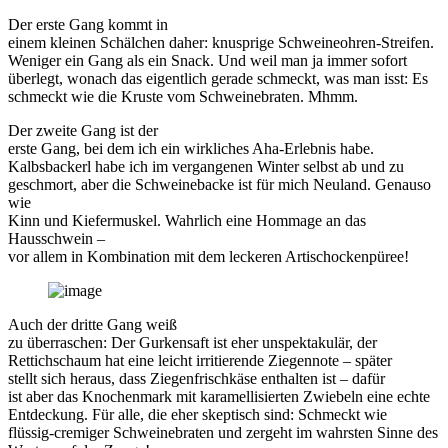
Der erste Gang kommt in
einem kleinen Schälchen daher: knusprige Schweineohren-Streifen.
Weniger ein Gang als ein Snack. Und weil man ja immer sofort
überlegt, wonach das eigentlich gerade schmeckt, was man isst: Es
schmeckt wie die Kruste vom Schweinebraten. Mhmm.
Der zweite Gang ist der
erste Gang, bei dem ich ein wirkliches Aha-Erlebnis habe.
Kalbsbackerl habe ich im vergangenen Winter selbst ab und zu
geschmort, aber die Schweinebacke ist für mich Neuland. Genauso
wie
Kinn und Kiefermuskel. Wahrlich eine Hommage an das
Hausschwein –
vor allem in Kombination mit dem leckeren Artischockenpüree!
Auch der dritte Gang weiß
zu überraschen: Der Gurkensaft ist eher unspektakulär, der
Rettichschaum hat eine leicht irritierende Ziegennote – später
stellt sich heraus, dass Ziegenfrischkäse enthalten ist – dafür
ist aber das Knochenmark mit karamellisierten Zwiebeln eine echte
Entdeckung. Für alle, die eher skeptisch sind: Schmeckt wie
flüssig-cremiger Schweinebraten und zergeht im wahrsten Sinne des