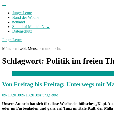
Skip
to
Junge Leute
content
Band der Woche
neuland
Sound of Munich Now
Datenschutz
Facebook
Twitter
Instagram
Junge Leute
München Lebt. Menschen und mehr.
Schlagwort:
Politik im freien T
Von Freitag bis Freitag: Unterwegs mit Ma
09/11/2018
09/11/2018
szjungeleute
Unsere Autorin hat sich für diese Woche ein hübsches „Kopf-Aus
oder im Farbenladen und ganz viel Tanz im Kafe Kult, der Mil