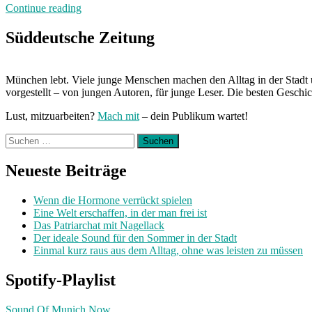
„Von
Continue reading
Freitag
bis
Süddeutsche Zeitung
Freitag:
Unterwegs
mit
München lebt. Viele junge Menschen machen den Alltag in der Stadt 
Marietta“
vorgestellt – von jungen Autoren, für junge Leser. Die besten Geschi
Lust, mitzuarbeiten?
Mach mit
– dein Publikum wartet!
Suchen
nach:
Neueste Beiträge
Wenn die Hormone verrückt spielen
Eine Welt erschaffen, in der man frei ist
Das Patriarchat mit Nagellack
Der ideale Sound für den Sommer in der Stadt
Einmal kurz raus aus dem Alltag, ohne was leisten zu müssen
Spotify-Playlist
Sound Of Munich Now