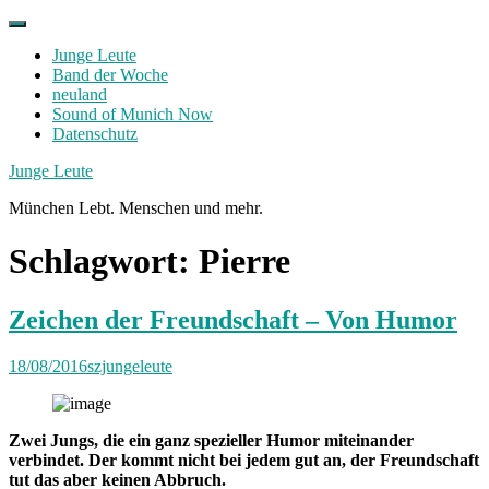
Skip
to
Junge Leute
content
Band der Woche
neuland
Sound of Munich Now
Datenschutz
Facebook
Twitter
Instagram
Junge Leute
München Lebt. Menschen und mehr.
Schlagwort:
Pierre
Zeichen der Freundschaft – Von Humor
18/08/2016
szjungeleute
Zwei Jungs, die ein ganz spezieller Humor miteinander
verbindet. Der kommt nicht bei jedem gut an, der Freundschaft
tut das aber keinen Abbruch.