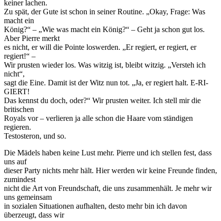
keiner lachen.
Zu spät, der Gute ist schon in seiner Routine. „Okay, Frage: Was
macht ein
König?“ – „Wie was macht ein König?“ – Geht ja schon gut los.
Aber Pierre merkt
es nicht, er will die Pointe loswerden. „Er regiert, er regiert, er
regiert!“ –
Wir prusten wieder los. Was witzig ist, bleibt witzig. „Versteh ich
nicht“,
sagt die Eine. Damit ist der Witz nun tot. „Ja, er regiert halt. E-RI-
GIERT!
Das kennst du doch, oder?“ Wir prusten weiter. Ich stell mir die
britischen
Royals vor – verlieren ja alle schon die Haare vom ständigen
regieren.
Testosteron, und so.
Die Mädels haben keine Lust mehr. Pierre und ich stellen fest, dass
uns auf
dieser Party nichts mehr hält. Hier werden wir keine Freunde finden,
zumindest
nicht die Art von Freundschaft, die uns zusammenhält. Je mehr wir
uns gemeinsam
in sozialen Situationen aufhalten, desto mehr bin ich davon
überzeugt, dass wir