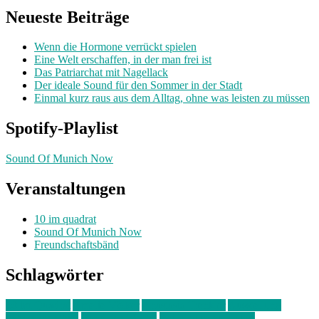
Neueste Beiträge
Wenn die Hormone verrückt spielen
Eine Welt erschaffen, in der man frei ist
Das Patriarchat mit Nagellack
Der ideale Sound für den Sommer in der Stadt
Einmal kurz raus aus dem Alltag, ohne was leisten zu müssen
Spotify-Playlist
Sound Of Munich Now
Veranstaltungen
10 im quadrat
Sound Of Munich Now
Freundschaftsbänd
Schlagwörter
10 im Quadrat
Amelie Völker
Anastasia Trenkler
Ausstellung
bahnwärter thiel
Band der Woche
Bei Krause zu Hause