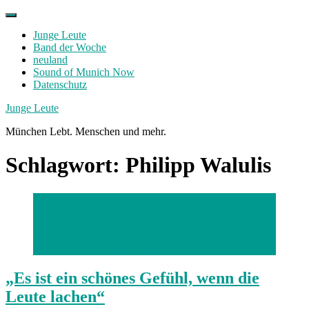
Skip
to
Junge Leute
content
Band der Woche
neuland
Sound of Munich Now
Datenschutz
Facebook
Twitter
Instagram
Junge Leute
München Lebt. Menschen und mehr.
Schlagwort:
Philipp Walulis
Foto: Robert Haas
München, 10.12.2020 / Foto: Robert Haas Lukas Illig
ist Witzeschreiber/ Gagwriter für den bekannten
Latenight-Host Philip Walulis.
„Es ist ein schönes Gefühl, wenn die
Leute lachen“