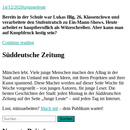
14/12/2020
szjungeleute
Bereits in der Schule war Lukas Illig, 26, Klassenclown und
verarbeitete den Stufentratsch zu Ein-Mann-Shows. Heute
arbeitet er hauptberuflich als Witzeschreiber. Aber kann man
auf Knopfdruck lustig sein?
„„Es
Continue reading
ist
ein
Süddeutsche Zeitung
schönes
Gefühl,
wenn
München lebt. Viele junge Menschen machen den Alltag in der
die
Stadt und im Umland mit ihren Ideen, mit ihren Projekten und ihrer
Leute
Kunst spannend. Diese Macher werden auf dieser Seite Woche für
lachen““
Woche vorgestellt – von jungen Autoren, für junge Leser. Die
besten Geschichten der Stadt: jeden Montag in der
Süddeutschen
Zeitung
auf der Seite „Junge Leute“ – und jeden Tag im Internet.
Lust, mitzuarbeiten?
Mach mit
– dein Publikum wartet!
Suchen
nach: