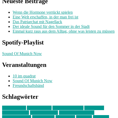
Neueste Beiträge
Wenn die Hormone verrückt spielen
Eine Welt erschaffen, in der man frei ist
Das Patriarchat mit Nagellack
Der ideale Sound für den Sommer in der Stadt
Einmal kurz raus aus dem Alltag, ohne was leisten zu müssen
Spotify-Playlist
Sound Of Munich Now
Veranstaltungen
10 im quadrat
Sound Of Munich Now
Freundschaftsbänd
Schlagwörter
10 im Quadrat
Amelie Völker
Anastasia Trenkler
Ausstellung
bahnwärter thiel
Band der Woche
Bei Krause zu Hause
Beziehungsweise
ein abend mit
farbenladen
feierwerk
fotografie