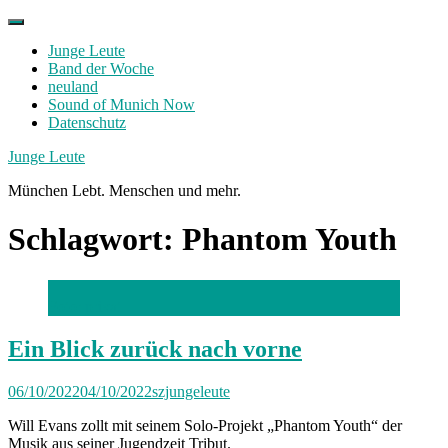
Skip
to
Junge Leute
content
Band der Woche
neuland
Sound of Munich Now
Datenschutz
Facebook
Twitter
Instagram
Junge Leute
München Lebt. Menschen und mehr.
Schlagwort:
Phantom Youth
Foto: privat
Ein Blick zurück nach vorne
06/10/2022
04/10/2022
szjungeleute
Will Evans zollt mit seinem Solo-Projekt „Phantom Youth“ der
Musik aus seiner Jugendzeit Tribut.