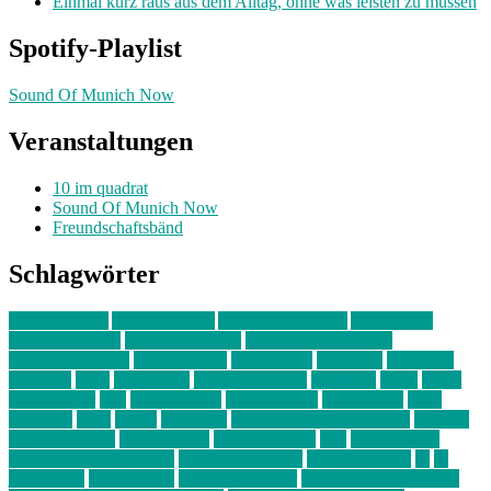
Einmal kurz raus aus dem Alltag, ohne was leisten zu müssen
Spotify-Playlist
Sound Of Munich Now
Veranstaltungen
10 im quadrat
Sound Of Munich Now
Freundschaftsbänd
Schlagwörter
10 im Quadrat
Amelie Völker
Anastasia Trenkler
Ausstellung
bahnwärter thiel
Band der Woche
Bei Krause zu Hause
Beziehungsweise
ein abend mit
farbenladen
feierwerk
fotografie
Hip-Hop
indie
junge leute
junges münchen
Kolumne
kunst
Liebe
Lisi Wasmer
lmu
lost weekend
Louis Seibert
Max Fluder
mein
münchen
milla
musik
München
Münchens junge Kreative
neuland
ornella cosenza
Partnerschaft
Philipp Kreiter
pop
Rita Argauer
Sound Of Munich Now
Stefanie Witterauf
susanne krause
sz
sz
junge leute
szjungeleute
theresa parstorfer
Von Freitag bis Freitag