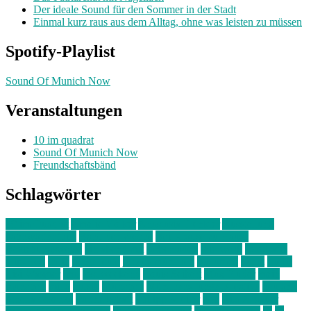
Der ideale Sound für den Sommer in der Stadt
Einmal kurz raus aus dem Alltag, ohne was leisten zu müssen
Spotify-Playlist
Sound Of Munich Now
Veranstaltungen
10 im quadrat
Sound Of Munich Now
Freundschaftsbänd
Schlagwörter
10 im Quadrat
Amelie Völker
Anastasia Trenkler
Ausstellung
bahnwärter thiel
Band der Woche
Bei Krause zu Hause
Beziehungsweise
ein abend mit
farbenladen
feierwerk
fotografie
Hip-Hop
indie
junge leute
junges münchen
Kolumne
kunst
Liebe
Lisi Wasmer
lmu
lost weekend
Louis Seibert
Max Fluder
mein
münchen
milla
musik
München
Münchens junge Kreative
neuland
ornella cosenza
Partnerschaft
Philipp Kreiter
pop
Rita Argauer