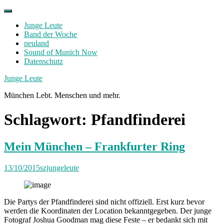
Skip
to
Junge Leute
content
Band der Woche
neuland
Sound of Munich Now
Datenschutz
Facebook
Twitter
Instagram
Junge Leute
München Lebt. Menschen und mehr.
Schlagwort:
Pfandfinderei
Mein München – Frankfurter Ring
13/10/2015
szjungeleute
Die Partys der Pfandfinderei sind nicht offiziell. Erst kurz bevor
werden die Koordinaten der Location bekanntgegeben. Der junge
Fotograf Joshua Goodman mag diese Feste – er bedankt sich mit